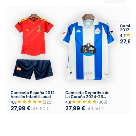
Camiset
2017-18
★★
4,7
27,99
Camiseta España 2012
Camiseta Deportivo de
Versión Infantil Local
La Coruña 2024-25
Local
★★★★★
★★★★★
(222)
(306)
4,8
4,6
27,99
€
27,99
€
49,50
€
49,50
€