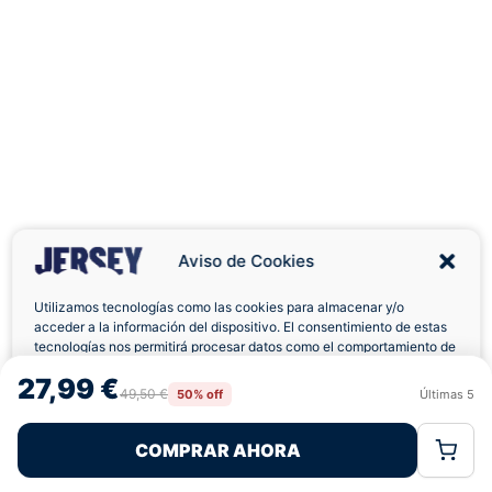
Aviso de Cookies
Utilizamos tecnologías como las cookies para almacenar y/o
acceder a la información del dispositivo. El consentimiento de estas
tecnologías nos permitirá procesar datos como el comportamiento de
navegación o las identificaciones únicas en este sitio. No consentir o
Envíos a Domicilio
Devolución 7 Días
27,99 €
retirar el consentimiento, puede afectar negativamente a ciertas
49,50 €
50% off
Últimas
5
Rechazar
Aceptar
características y funciones.
COMPRAR AHORA
Política de Cookies
Política de Privacidad
Términos Legales