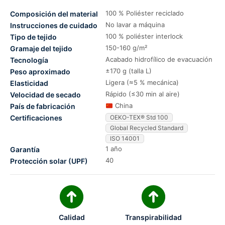
100 % Poliéster reciclado
Composición del material
No lavar a máquina
Instrucciones de cuidado
100 % poliéster interlock
Tipo de tejido
150-160 g/m²
Gramaje del tejido
Acabado hidrofílico de evacuación
Tecnología
±170 g (talla L)
Peso aproximado
Ligera (≈5 % mecánica)
Elasticidad
Rápido (≤30 min al aire)
Velocidad de secado
China
País de fabricación
Certificaciones
OEKO-TEX® Std 100
Global Recycled Standard
ISO 14001
1 año
Garantía
40
Protección solar (UPF)
Calidad
Transpirabilidad