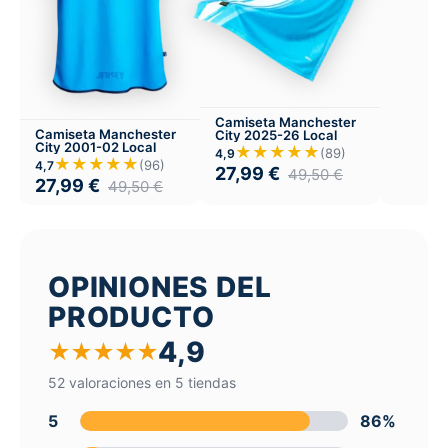
Camiseta Manchester
Camiseta Manchester
City 2025-26 Local
City 2001-02 Local
★★★★★
(89)
4,9
★★★★★
(96)
4,7
27,99
€
49,50
€
27,99
€
49,50
€
OPINIONES DEL
PRODUCTO
4,9
★
★
★
★
★
52 valoraciones en 5 tiendas
5
86%