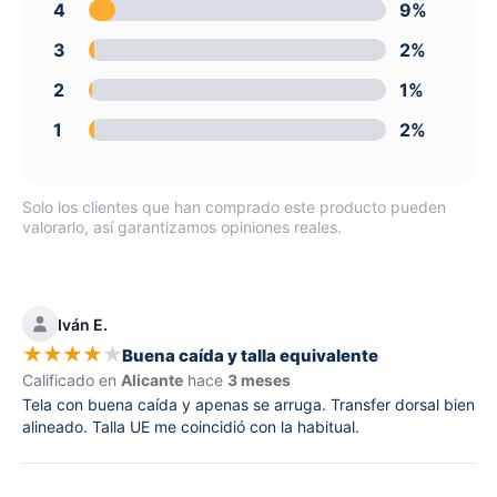
4
9%
3
2%
2
1%
1
2%
Solo los clientes que han comprado este producto pueden
valorarlo, así garantizamos opiniones reales.
Iván E.
★
★
★
★
★
Buena caída y talla equivalente
Calificado en
Alicante
hace
3 meses
Tela con buena caída y apenas se arruga. Transfer dorsal bien
alineado. Talla UE me coincidió con la habitual.