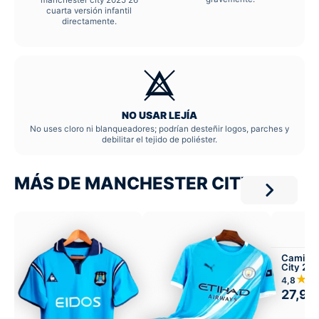
manchester city 2025 26
cuarta versión infantil
directamente.
NO USAR LEJÍA
No uses cloro ni blanqueadores; podrían desteñir logos, parches y
debilitar el tejido de poliéster.
MÁS DE MANCHESTER CITY
Camiset
City 201
★
4,8
27,99