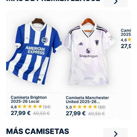
Camise
2025-26
★
4,6
27,99
Camiseta Brighton
Camiseta Manchester
2025-26 Local
United 2025-26
Visitante
★★★★★
★★★★★
(94)
(86)
4,6
5,0
27,99
€
27,99
€
49,50
€
49,50
€
MÁS CAMISETAS