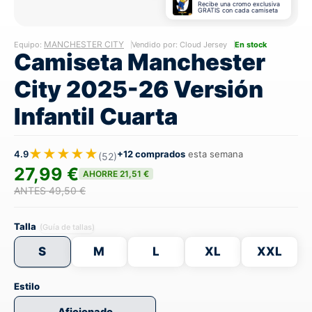
Recibe una cromo exclusiva
GRATIS con cada camiseta
MANCHESTER CITY
Equipo:
Vendido por: Cloud Jersey
En stock
Camiseta Manchester
City 2025-26 Versión
Infantil Cuarta
★★★★★
4.9
+12 comprados
esta semana
(52)
27,99 €
AHORRE 21,51 €
ANTES 49,50 €
Talla
(Guía de tallas)
S
M
L
XL
XXL
Estilo
Aficionado