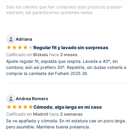
Solo los clientes que han comprado este producto pueden
valorarlo, así garantizamos opiniones reales.
Adriana
★
★
★
★
★
Regular fit y lavado sin sorpresas
Calificado en
Bizkaia
hace
2 meses
Ajuste regular fit, espalda que respira. Lavada a 40º, sin
cambios; aún así prefiero 30º. Repetiría, sin dudas volvería a
comprar la camiseta del Fulham 2025 26.
Andrea Romero
★
★
★
★
★
Cómoda; algo larga en mi caso
Calificado en
Madrid
hace
2 semanas
Se ve apañada y cómoda. En mi estatura cae un poco larga,
pero asumible. Mantiene buena presencia.