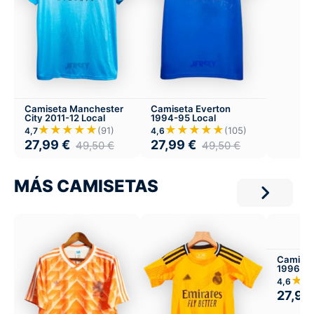
Camiseta Manchester
Camiseta Everton
City 2011-12 Local
1994-95 Local
★★★★★
★★★★★
(91)
(105)
4,7
4,6
27,99
€
27,99
€
49,50
€
49,50
€
MÁS CAMISETAS
Camiset
1996-97
★
4,6
27,99