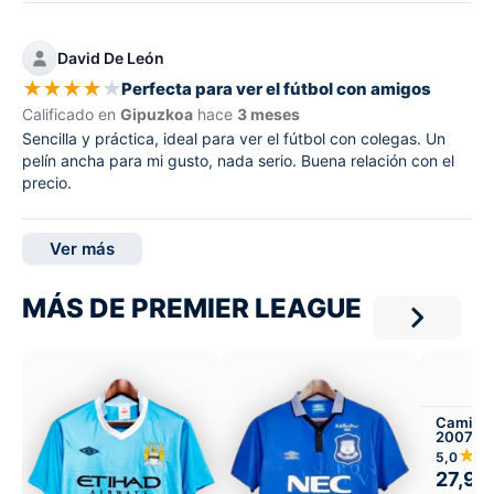
David De León
★
★
★
★
★
Perfecta para ver el fútbol con amigos
Calificado en
Gipuzkoa
hace
3 meses
Sencilla y práctica, ideal para ver el fútbol con colegas. Un
pelín ancha para mi gusto, nada serio. Buena relación con el
precio.
Ver más
MÁS DE PREMIER LEAGUE
Camiset
2007-08
★
5,0
27,99