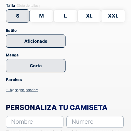
Talla
(Guía de tallas)
S
M
L
XL
XXL
Estilo
Aficionado
Manga
Corta
Parches
+ Agregar parche
PERSONALIZA TU CAMISETA
Nombre
Número