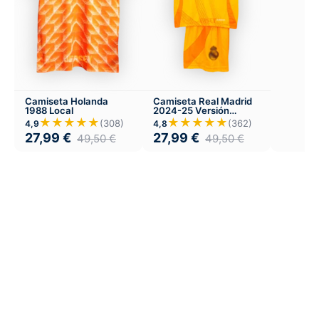
Camiseta Holanda
Camiseta Real Madrid
1988 Local
2024-25 Versión
Infantil Visitante
★★★★★
★★★★★
(308)
(362)
4,9
4,8
27,99
€
27,99
€
49,50
€
49,50
€