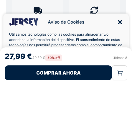
Envíos a Domicilio
Devolución 7 Días
Aviso de Cookies
Utilizamos tecnologías como las cookies para almacenar y/o
acceder a la información del dispositivo. El consentimiento de estas
tecnologías nos permitirá procesar datos como el comportamiento de
navegación o las identificaciones únicas en este sitio. No consentir o
27,99 €
Pagos 100% Seguros
Ofertas Sin Límites
retirar el consentimiento, puede afectar negativamente a ciertas
49,50 €
50% off
Últimas
8
Rechazar
Aceptar
características y funciones.
COMPRAR AHORA
Política de Cookies
Política de Privacidad
Términos Legales
4,6
basado en 89+ reseñas
★★★★★
verificadas
¿Tienes dudas con la talla o el envío?
Escríbenos por WhatsApp