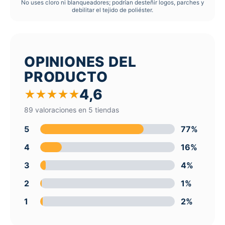
No uses cloro ni blanqueadores; podrían desteñir logos, parches y
debilitar el tejido de poliéster.
OPINIONES DEL
PRODUCTO
4,6
★
★
★
★
★
89 valoraciones en 5 tiendas
5
77%
4
16%
3
4%
2
1%
1
2%