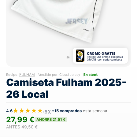
CROMO GRATIS
Recibe una cromo exclusiva
GRATIS con cada camiseta
FULHAM
Equipo:
Vendido por: Cloud Jersey
En stock
Camiseta Fulham 2025-
26 Local
★★★★★
4.6
+15 comprados
esta semana
(89)
27,99 €
AHORRE 21,51 €
ANTES 49,50 €