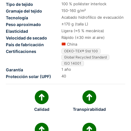
100 % poliéster interlock
Tipo de tejido
150-160 g/m²
Gramaje del tejido
Acabado hidrofílico de evacuación
Tecnología
±170 g (talla L)
Peso aproximado
Ligera (≈5 % mecánica)
Elasticidad
Rápido (≤30 min al aire)
Velocidad de secado
China
País de fabricación
Certificaciones
OEKO-TEX® Std 100
Global Recycled Standard
ISO 14001
1 año
Garantía
40
Protección solar (UPF)
Calidad
Transpirabilidad