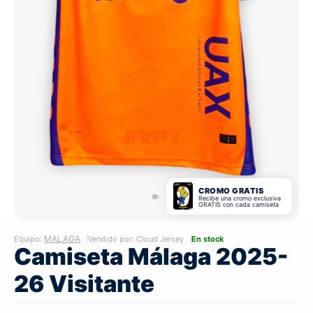
CROMO GRATIS
Recibe una cromo exclusiva
GRATIS con cada camiseta
MALAGA
Equipo:
Vendido por: Cloud Jersey
En stock
Camiseta Málaga 2025-
26 Visitante