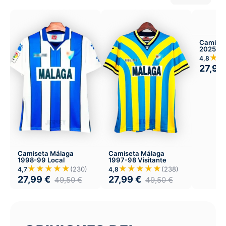
Camiset
2025-26
★
4,8
27,99
Camiseta Málaga
Camiseta Málaga
1998-99 Local
1997-98 Visitante
★★★★★
★★★★★
(230)
(238)
4,7
4,8
27,99
€
27,99
€
49,50
€
49,50
€