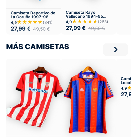
Camiseta Rayo
Camiseta Deportivo de
Vallecano 1994-95
La Coruña 1997-98
Local
★★★★★
Local
★★★★★
(263)
4,9
(341)
4,9
27,99
€
49,50
€
27,99
€
49,50
€
MÁS CAMISETAS
Camiset
Local
★
4,9
27,99