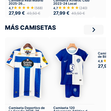
Camiseta Real Madrid
Camiseta Athletic Club
2025-26
2023-24 Local
Entrenamiento
★★★★★
★★★★★
(568)
(240)
4,7
4,7
27,99
€
27,99
€
49,50
€
49,50
€
MÁS CAMISETAS
Camiset
de Bilb
Visitant
★
4,8
27,99
Camiseta Deportivo de
Camiseta 120