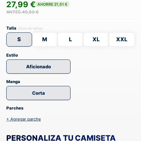
27,99 €
AHORRE 21,51 €
ANTES 49,50 €
Talla
(Guía de tallas)
S
M
L
XL
XXL
Estilo
Aficionado
Manga
Corta
Parches
+ Agregar parche
PERSONALIZA TU CAMISETA