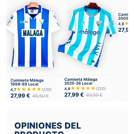
Camiset
2005-06
★
4,8
27,99
Camiseta Málaga
Camiseta Málaga
2025-26 Local
1998-99 Local
★★★★★
★★★★★
(220)
4,8
(230)
4,7
27,99
€
49,50
€
27,99
€
49,50
€
OPINIONES DEL