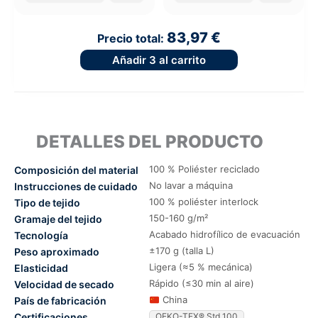
83,97 €
Precio total:
Añadir
3
al carrito
DETALLES DEL PRODUCTO
100 % Poliéster reciclado
Composición del material
No lavar a máquina
Instrucciones de cuidado
100 % poliéster interlock
Tipo de tejido
150-160 g/m²
Gramaje del tejido
Acabado hidrofílico de evacuación
Tecnología
±170 g (talla L)
Peso aproximado
Ligera (≈5 % mecánica)
Elasticidad
Rápido (≤30 min al aire)
Velocidad de secado
China
País de fabricación
Certificaciones
OEKO-TEX® Std 100