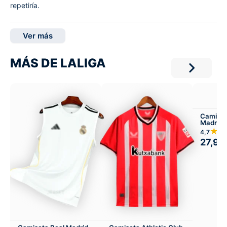
repetiría.
Ver más
MÁS DE LALIGA
Camiset
Madrid 
★★
4,7
27,99