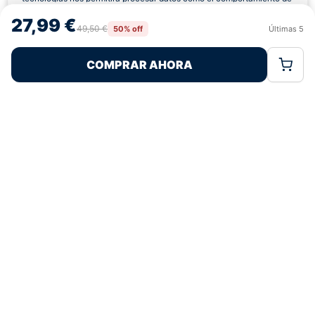
navegación o las identificaciones únicas en este sitio. No consentir o
27,99 €
retirar el consentimiento, puede afectar negativamente a ciertas
49,50 €
50% off
Últimas
5
Rechazar
Aceptar
características y funciones.
COMPRAR AHORA
Política de Cookies
Política de Privacidad
Términos Legales
Pagos 100% Seguros
Ofertas Sin Límites
4,8
basado en 238+ reseñas
★★★★★
verificadas
¿Tienes dudas con la talla o el envío?
Escríbenos por WhatsApp