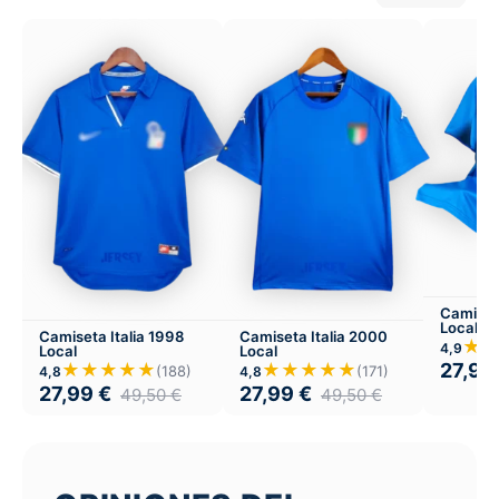
Camiset
Local
Camiseta Italia 1998
Camiseta Italia 2000
★
4,9
Local
Local
27,99
★★★★★
★★★★★
(188)
(171)
4,8
4,8
27,99
€
27,99
€
49,50
€
49,50
€