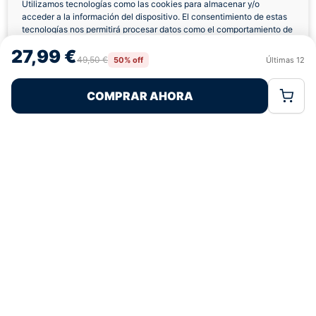
4,7
basado en 12+ reseñas
Utilizamos tecnologías como las cookies para almacenar y/o
★★★★★
verificadas
acceder a la información del dispositivo. El consentimiento de estas
tecnologías nos permitirá procesar datos como el comportamiento de
navegación o las identificaciones únicas en este sitio. No consentir o
27,99 €
retirar el consentimiento, puede afectar negativamente a ciertas
49,50 €
50% off
Últimas
12
Rechazar
Aceptar
características y funciones.
¿Tienes dudas con la talla o el envío?
COMPRAR AHORA
Política de Cookies
Política de Privacidad
Términos Legales
Escríbenos por WhatsApp
Cambios y
Facebook
devoluciones