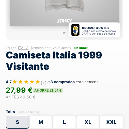
CROMO GRATIS
Recibe una cromo exclusiva
GRATIS con cada camiseta
ITALIA
Equipo:
Vendido por: Cloud Jersey
En stock
Camiseta Italia 1999
Visitante
★★★★★
4.7
+3 comprados
esta semana
(12)
27,99 €
AHORRE 21,51 €
ANTES 49,50 €
Talla
(Guía de tallas)
S
M
L
XL
XXL