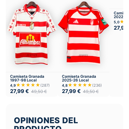
Camiset
2022-23
★
5,0
27,99
Camiseta Granada
Camiseta Granada
1997-98 Local
2025-26 Local
★★★★★
★★★★★
(287)
(236)
4,9
4,8
27,99
€
27,99
€
49,50
€
49,50
€
OPINIONES DEL
PRODUCTO