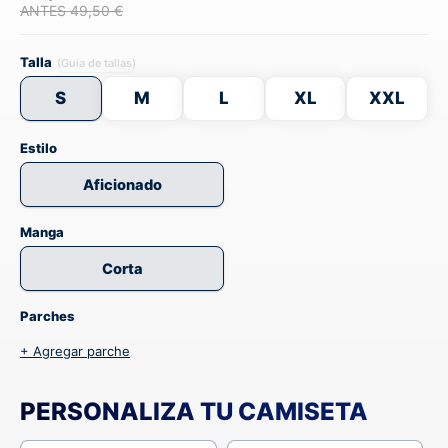
ANTES 49,50 €
Talla
(Guía de tallas)
S
M
L
XL
XXL
Estilo
Aficionado
Manga
Corta
Parches
+ Agregar parche
PERSONALIZA TU CAMISETA