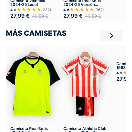
Camiseta Valencia
Camiseta Real Betis
2024-25 Local
2024-25 Versión
Infantil Local
★★★★★
★★★★★
(232)
(367)
4,6
4,8
27,99
€
27,99
€
49,50
€
49,50
€
MÁS CAMISETAS
Camiset
1988 Lo
★
4,9
27,99
Camiseta Real Betis
Camiseta Athletic Club