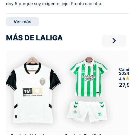
doy 5 porque soy exigente, jeje. Pronto cae otra.
Ver más
MÁS DE LALIGA
Camiset
2024-25
Infantil 
★
4,8
27,99