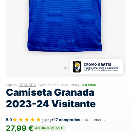
CROMO GRATIS
Recibe una cromo exclusiva
GRATIS con cada camiseta
GRANADA
Equipo:
Vendido por: Cloud Jersey
En stock
Camiseta Granada
2023-24 Visitante
★★★★★
5.0
+17 comprados
esta semana
(151)
27,99 €
AHORRE 21,51 €