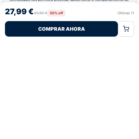
navegación o las identificaciones únicas en este sitio. No consentir o
27,99 €
retirar el consentimiento, puede afectar negativamente a ciertas
49,50 €
50% off
Últimas
11
Rechazar
Aceptar
características y funciones.
COMPRAR AHORA
Política de Cookies
Política de Privacidad
Términos Legales
Pagos 100% Seguros
Ofertas Sin Límites
5,0
basado en 151+ reseñas
★★★★★
verificadas
¿Tienes dudas con la talla o el envío?
Escríbenos por WhatsApp