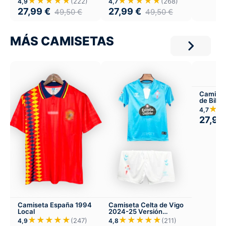
★★★★★
★★★★★
(222)
(268)
4,9
4,7
27,99
€
27,99
€
49,50
€
49,50
€
MÁS CAMISETAS
Camiset
de Bilb
Visitant
★★
4,7
27,99
Camiseta España 1994
Camiseta Celta de Vigo
Local
2024-25 Versión
Infantil Local
★★★★★
★★★★★
(247)
(211)
4,9
4,8