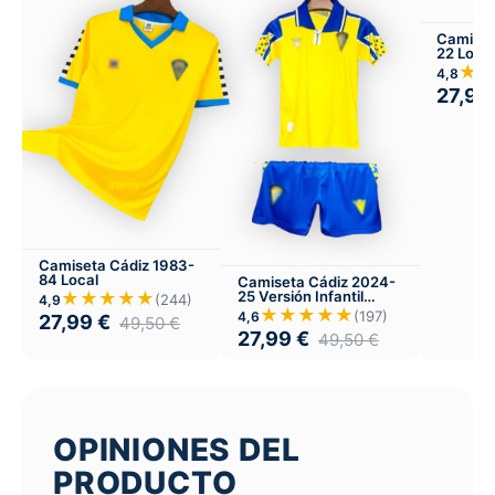
Camiset
22 Local
★
4,8
27,99
Camiseta Cádiz 1983-
84 Local
Camiseta Cádiz 2024-
25 Versión Infantil
★★★★★
(244)
4,9
Local
★★★★★
(197)
4,6
27,99
€
49,50
€
27,99
€
49,50
€
OPINIONES DEL
PRODUCTO