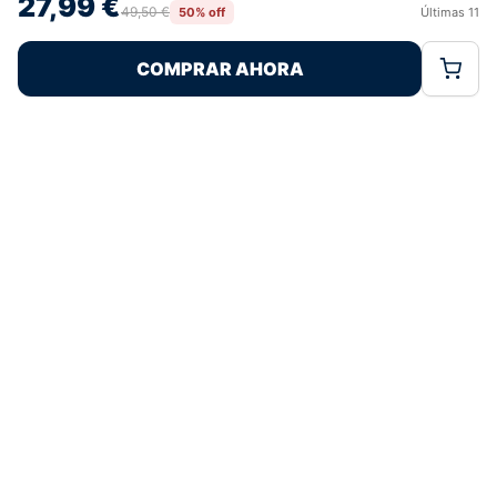
27,99 €
retirar el consentimiento, puede afectar negativamente a ciertas
49,50 €
50% off
Últimas
11
Rechazar
Aceptar
características y funciones.
COMPRAR AHORA
Política de Cookies
Política de Privacidad
Términos Legales
Pagos 100% Seguros
Ofertas Sin Límites
4,8
basado en 175+ reseñas
★★★★★
verificadas
¿Tienes dudas con la talla o el envío?
Escríbenos por WhatsApp