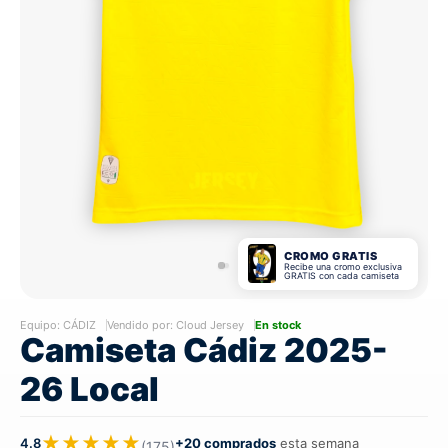
CROMO GRATIS
Recibe una cromo exclusiva
GRATIS con cada camiseta
Equipo:
CÁDIZ
Vendido por: Cloud Jersey
En stock
Camiseta Cádiz 2025-
26 Local
★★★★★
4.8
+20 comprados
esta semana
(175)