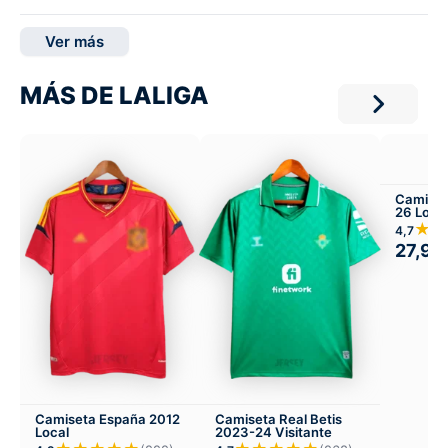
Ver más
MÁS DE LALIGA
Camiset
26 Loca
★★
4,7
27,99
Camiseta España 2012
Camiseta Real Betis
Local
2023-24 Visitante