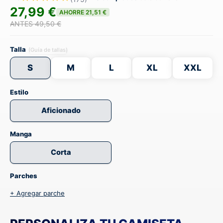
27,99 €
AHORRE 21,51 €
ANTES 49,50 €
Talla
(Guía de tallas)
S
M
L
XL
XXL
Estilo
Aficionado
Manga
Corta
Parches
+ Agregar parche