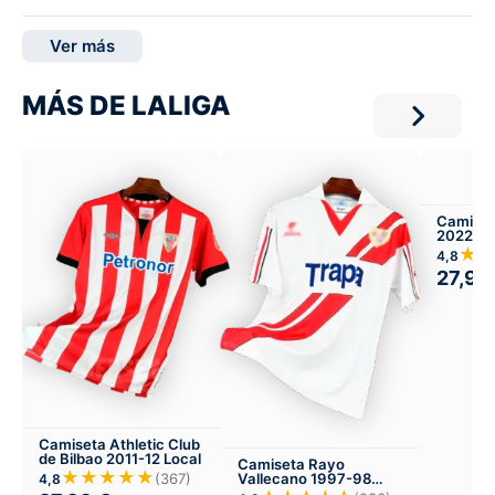
Ver más
MÁS DE LALIGA
Camiset
2022 Lo
★
4,8
27,99
Camiseta Athletic Club
de Bilbao 2011-12 Local
Camiseta Rayo
★★★★★
(367)
Vallecano 1997-98
4,8
Local