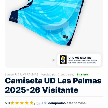
CROMO GRATIS
Recibe una cromo exclusiva
GRATIS con cada camiseta
UD LAS PALMAS
Equipo:
Vendido por: Cloud Jersey
En stock
Camiseta UD Las Palmas
2025-26 Visitante
★★★★★
5.0
+16 comprados
esta semana
(171)