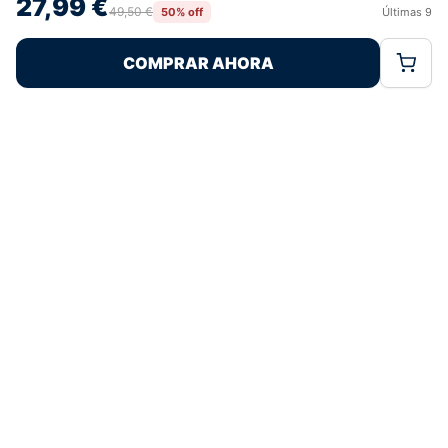
27,99 €
retirar el consentimiento, puede afectar negativamente a ciertas
49,50 €
50% off
Últimas
9
Rechazar
Aceptar
características y funciones.
COMPRAR AHORA
Política de Cookies
Política de Privacidad
Términos Legales
Pagos 100% Seguros
Ofertas Sin Límites
5,0
basado en 171+ reseñas
★★★★★
verificadas
¿Tienes dudas con la talla o el envío?
Escríbenos por WhatsApp