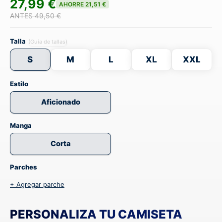
27,99 €
AHORRE 21,51 €
ANTES 49,50 €
Talla
(Guía de tallas)
S
M
L
XL
XXL
Estilo
Aficionado
Manga
Corta
Parches
+ Agregar parche
PERSONALIZA TU CAMISETA