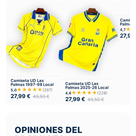
Camiset
Palmas 
Versión 
★★
4,7
27,99
Camiseta UD Las
Camiseta UD Las
Palmas 1997-98 Local
Palmas 2025-26 Local
★★★★★
(267)
5,0
★★★★★
(228)
4,6
27,99
€
49,50
€
27,99
€
49,50
€
OPINIONES DEL