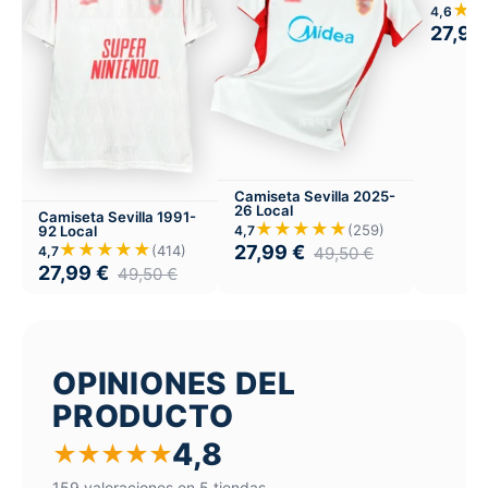
Local
★
4,6
27,99
Camiseta Sevilla 2025-
26 Local
Camiseta Sevilla 1991-
★★★★★
(259)
92 Local
4,7
★★★★★
27,99
€
(414)
4,7
49,50
€
27,99
€
49,50
€
OPINIONES DEL
PRODUCTO
4,8
★
★
★
★
★
159 valoraciones en 5 tiendas