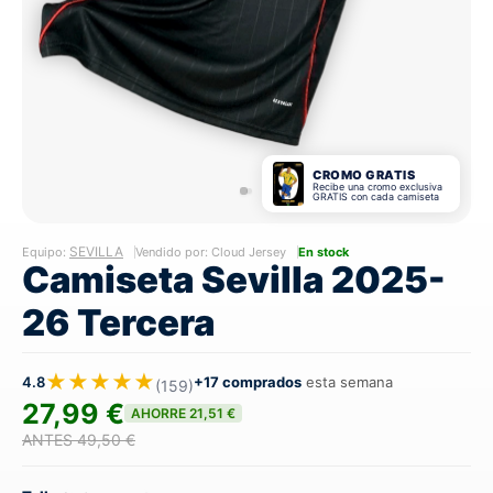
CROMO GRATIS
Recibe una cromo exclusiva
GRATIS con cada camiseta
SEVILLA
Equipo:
Vendido por: Cloud Jersey
En stock
Camiseta Sevilla 2025-
26 Tercera
★★★★★
4.8
+17 comprados
esta semana
(159)
27,99 €
AHORRE 21,51 €
ANTES 49,50 €