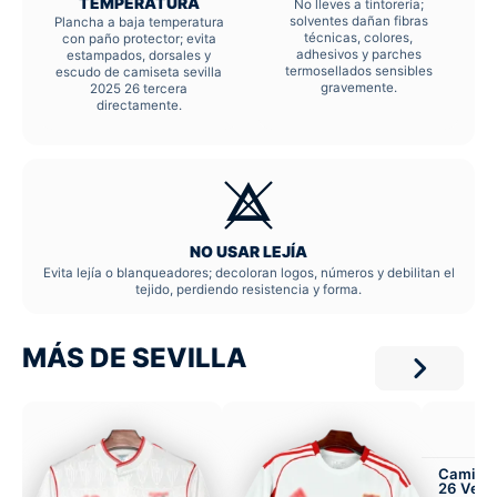
TEMPERATURA
No lleves a tintorería;
solventes dañan fibras
Plancha a baja temperatura
técnicas, colores,
con paño protector; evita
adhesivos y parches
estampados, dorsales y
termosellados sensibles
escudo de camiseta sevilla
gravemente.
2025 26 tercera
directamente.
NO USAR LEJÍA
Evita lejía o blanqueadores; decoloran logos, números y debilitan el
tejido, perdiendo resistencia y forma.
MÁS DE SEVILLA
Camiset
26 Versi