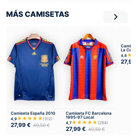
MÁS CAMISETAS
Camiset
La Coru
Local
★
4,6
27,99
Camiseta España 2010
Camiseta FC Barcelona
1995-97 Local
★★★★★
(312)
4,9
★★★★★
(284)
4,7
27,99
€
49,50
€
27,99
€
49,50
€