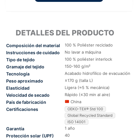
DETALLES DEL PRODUCTO
100 % Poliéster reciclado
Composición del material
No lavar a máquina
Instrucciones de cuidado
100 % poliéster interlock
Tipo de tejido
150-160 g/m²
Gramaje del tejido
Acabado hidrofílico de evacuación
Tecnología
±170 g (talla L)
Peso aproximado
Ligera (≈5 % mecánica)
Elasticidad
Rápido (≤30 min al aire)
Velocidad de secado
China
País de fabricación
Certificaciones
OEKO-TEX® Std 100
Global Recycled Standard
ISO 14001
1 año
Garantía
40
Protección solar (UPF)