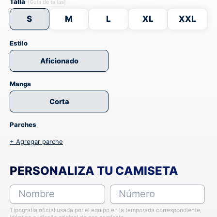
Talla
(Guía de tallas)
S
M
L
XL
XXL
Estilo
Aficionado
Manga
Corta
Parches
+ Agregar parche
PERSONALIZA TU CAMISETA
Nombre
Número
Tipografía oficial usada por el equipo en la temporada correspondiente,