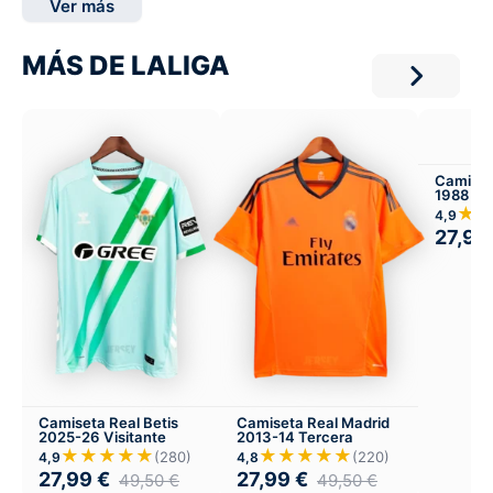
Ver más
MÁS DE LALIGA
Camiset
1988 Vis
★
4,9
27,99
Camiseta Real Betis
Camiseta Real Madrid
2025-26 Visitante
2013-14 Tercera
★★★★★
★★★★★
(280)
(220)
4,9
4,8
27,99
€
27,99
€
49,50
€
49,50
€