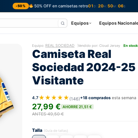
50% OFF en camisetas retro
01
20
50
05
:
:
:
-50%
D
H
M
S
Equipos
Equipos Nacional
REAL SOCIEDAD
Equipo:
Vendido por: Cloud Jersey
En stock
Camiseta Real
Sociedad 2024-25
Visitante
★★★★★
4.7
+18 comprados
esta semana
(146)
27,99 €
AHORRE 21,51 €
ANTES 49,50 €
Talla
(Guía de tallas)