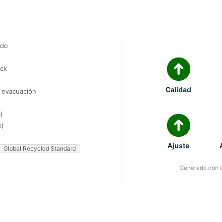
ado
ock
Calidad
e evacuación
)
e)
Ajuste
Global Recycled Standard
Generado con IA