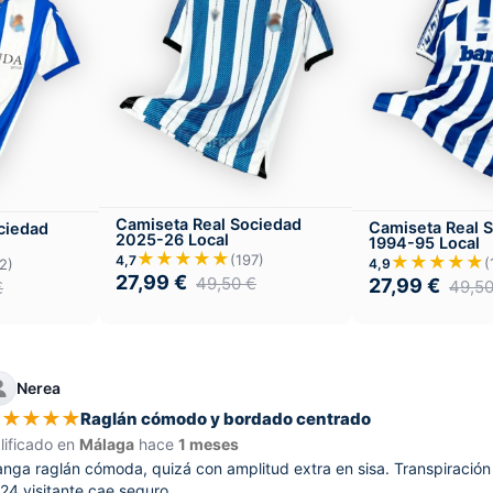
Camiseta Real Sociedad
Camiseta Real 
ciedad
2025-26 Local
1994-95 Local
★★★★★
★★★★★
(197)
4,7
(
4,9
2)
27,99
€
49,50
€
27,99
€
49,5
€
Nerea
★
★
★
★
★
Raglán cómodo y bordado centrado
lificado en
Málaga
hace
1 meses
nga raglán cómoda, quizá con amplitud extra en sisa. Transpiración
24 visitante cae seguro.