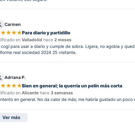
Carmen
★
★
★
★
★
Para diario y partidillo
lificado en
Valladolid
hace
2 meses
 cogí para usar a diario y cumple de sobra. Ligera, no agobia y qued
iforme real sociedad 2024 25 visitante.
Adriana P.
★
★
★
★
★
Bien en general; la querría un pelín más corta
lificado en
Alicante
hace
3 semanas
ntento en general. No da calor de más; me habría gustado un poco m
Ver más