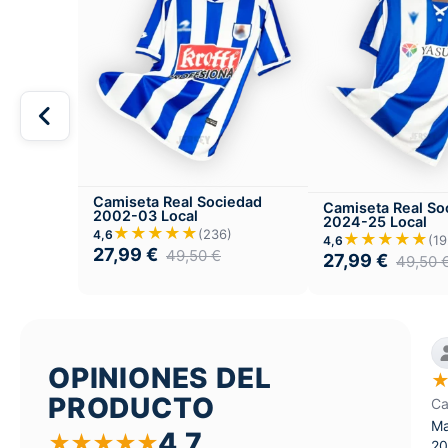
Camiseta Real Sociedad
Camiseta Real So
2002-03 Local
2024-25 Local
★★★★★
(236)
4,6
★★★★★
(19
4,6
27,99
€
49,50
€
27,99
€
49,50
OPINIONES DEL
PRODUCTO
Ca
Ma
4,7
★
★
★
★
★
20