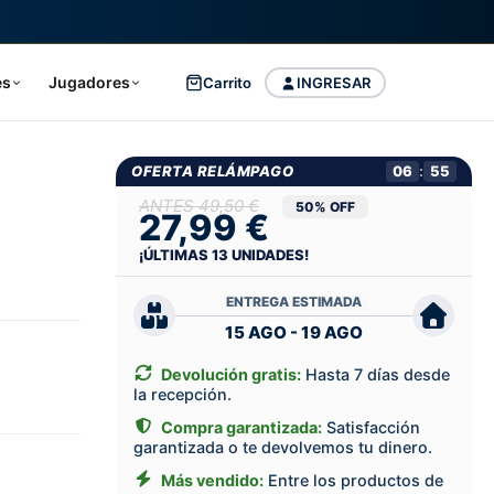
es
Jugadores
Carrito
INGRESAR
OFERTA RELÁMPAGO
06
:
54
49,50 €
50% OFF
27,99 €
¡ÚLTIMAS
13
UNIDADES!
ENTREGA ESTIMADA
15 AGO - 19 AGO
Devolución gratis:
Hasta 7 días desde
la recepción.
Compra garantizada:
Satisfacción
garantizada o te devolvemos tu dinero.
Más vendido:
Entre los productos de