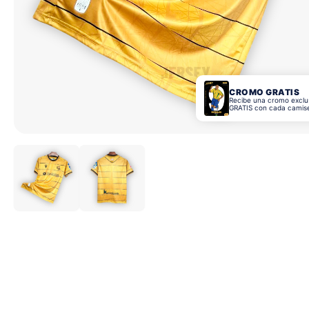
CROMO GRATIS
Recibe una cromo exclu
GRATIS con cada camis