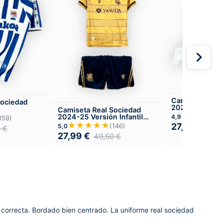
Camiseta Real
Sociedad
2025-26 Visit
Camiseta Real Sociedad
★★★★
2024-25 Versión Infantil
4,9
159)
Visitante
★★★★★
27,99
€
(146)
5,0
49,
0
€
27,99
€
49,50
€
 correcta. Bordado bien centrado. La uniforme real sociedad