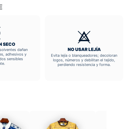
E
N SECO
NO USAR LEJÍA
; solventes dañan
res, adhesivos y
Evita lejía o blanqueadores; decoloran
dos sensibles
logos, números y debilitan el tejido,
te.
perdiendo resistencia y forma.