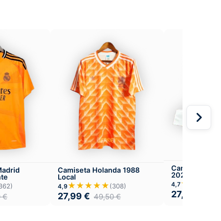
Camiseta Rayo
Madrid
Camiseta Holanda 1988
2025-26 Loca
nte
Local
★★★★
4,7
★★★★★
362)
(308)
4,9
27,99
€
49,
27,99
€
0
€
49,50
€