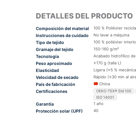
DETALLES DEL PRODUCTO
100 % Poliéster recicl
Composición del material
No lavar a máquina
Instrucciones de cuidado
100 % poliéster interl
Tipo de tejido
150-160 g/m²
Gramaje del tejido
Acabado hidrofílico d
Tecnología
±170 g (talla L)
Peso aproximado
Ligera (≈5 % mecánica
Elasticidad
Rápido (≤30 min al air
Velocidad de secado
China
País de fabricación
Certificaciones
OEKO-TEX® Std 100
ISO 14001
1 año
Garantía
40
Protección solar (UPF)