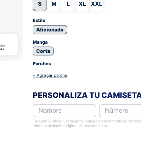
S
M
L
XL
XXL
Estilo
Aficionado
Manga
siva
eta
Corta
Parches
+ Agregar parche
PERSONALIZA TU CAMISET
Nombre
Número
Tipografía oficial usada por el equipo en la temporada corres
idéntica al diseño original de esa camiseta.