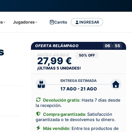
es
Jugadores
Carrito
INGRESAR
OFERTA RELÁMPAGO
06
:
54
s
49,50 €
50% OFF
27,99 €
¡ÚLTIMAS
5
UNIDADES!
ENTREGA ESTIMADA
17 AGO - 21 AGO
Devolución gratis:
Hasta 7 días desde
la recepción.
Compra garantizada:
Satisfacción
garantizada o te devolvemos tu dinero.
Más vendido:
Entre los productos de