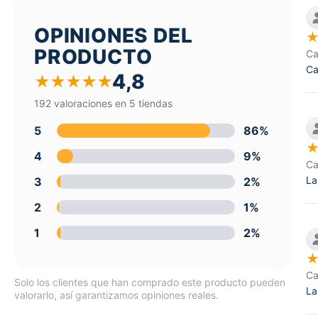
OPINIONES DEL
PRODUCTO
Ca
Ca
4,8
★
★
★
★
★
192 valoraciones en 5 tiendas
5
86%
4
9%
Ca
La
3
2%
2
1%
1
2%
Ca
Solo los clientes que han comprado este producto pueden
La
valorarlo, así garantizamos opiniones reales.