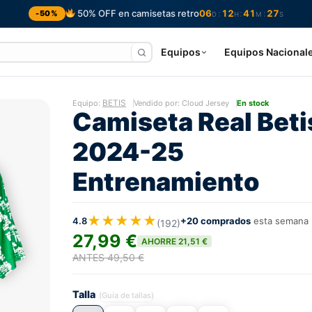
50% OFF en camisetas retro
06
12
41
26
:
:
:
-50%
D
H
M
S
Equipos
Equipos Nacional
BETIS
Equipo:
Vendido por: Cloud Jersey
En stock
Camiseta Real Beti
2024-25
Entrenamiento
★★★★★
4.8
+20 comprados
esta semana
(192)
27,99 €
AHORRE 21,51 €
ANTES 49,50 €
Talla
(Guía de tallas)