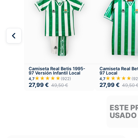
Camiseta Real Betis 1995-
Camiseta Real Be
97 Versión Infantil Local
97 Local
★★★★★
★★★★★
(922)
(92
4,7
4,7
27,99
€
27,99
€
49,50
€
49,50
ESTE P
USADO