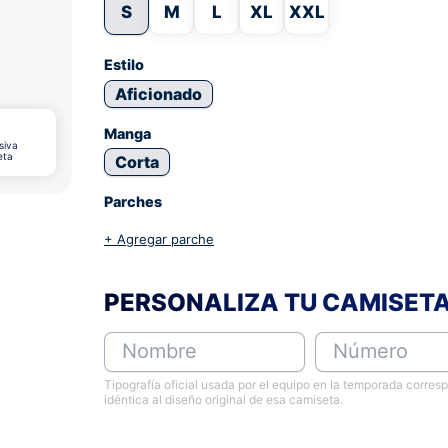
S
M
L
XL
XXL
Estilo
Aficionado
Manga
siva
eta
Corta
Parches
+ Agregar parche
PERSONALIZA TU CAMISET
Nombre
Número
Tipografía oficial usada por el equipo en la temporada corres
idéntica al diseño original de esa camiseta.