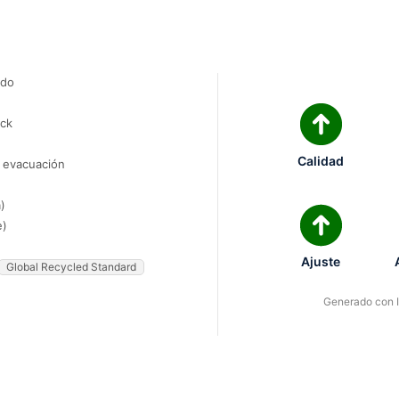
ado
ock
Calidad
e evacuación
)
e)
Ajuste
Global Recycled Standard
Generado con IA