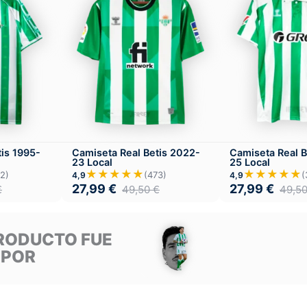
tis 1995-
Camiseta Real Betis 2022-
Camiseta Real B
23 Local
25 Local
★★★★★
★★★★★
2)
(473)
(
4,9
4,9
27,99
€
27,99
€
€
49,50
€
49,5
RODUCTO FUE
 POR