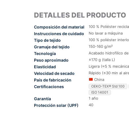
DETALLES DEL PRODUCTO
100 % Poliéster recicl
Composición del material
No lavar a máquina
Instrucciones de cuidado
100 % poliéster interl
Tipo de tejido
150-160 g/m²
Gramaje del tejido
Acabado hidrofílico d
Tecnología
±170 g (talla L)
Peso aproximado
Ligera (≈5 % mecánica
Elasticidad
Rápido (≤30 min al air
Velocidad de secado
China
País de fabricación
Certificaciones
OEKO-TEX® Std 100
ISO 14001
1 año
Garantía
40
Protección solar (UPF)