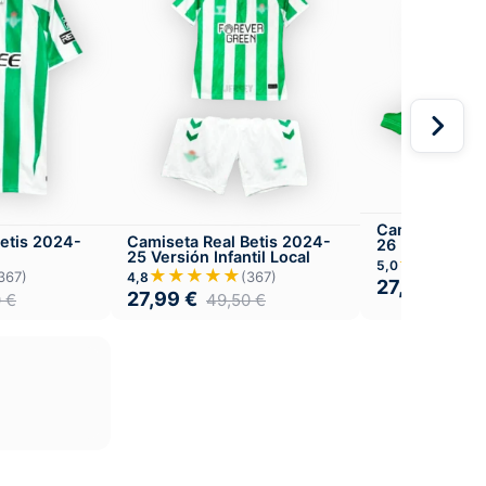
Camiseta Real
etis 2024-
Camiseta Real Betis 2024-
26 Local
25 Versión Infantil Local
★★★★
5,0
★★★★★
367)
(367)
4,8
27,99
€
49,
27,99
€
0
€
49,50
€