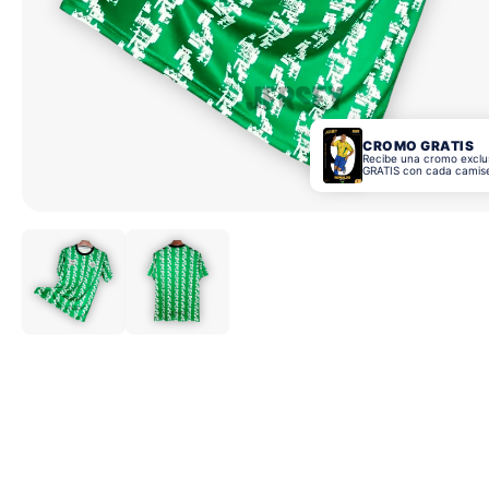
CROMO GRATIS
Recibe una cromo exclu
GRATIS con cada camis