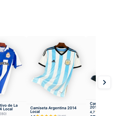
Camiseta Atlé
tivo de La
2016-17 Visit
Camiseta Argentina 2014
4 Local
★★★★
Local
4,7
280)