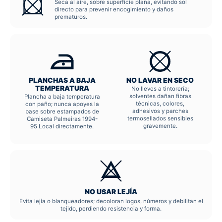
Seca al aire, sobre superficie plana, evitando sol
directo para prevenir encogimiento y daños
prematuros.
PLANCHAS A BAJA
NO LAVAR EN SECO
TEMPERATURA
No lleves a tintorería;
solventes dañan fibras
Plancha a baja temperatura
técnicas, colores,
con paño; nunca apoyes la
adhesivos y parches
base sobre estampados de
termosellados sensibles
Camiseta Palmeiras 1994-
gravemente.
95 Local directamente.
NO USAR LEJÍA
Evita lejía o blanqueadores; decoloran logos, números y debilitan el
tejido, perdiendo resistencia y forma.