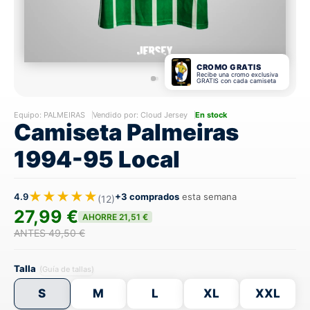
CROMO GRATIS
Recibe una cromo exclusiva
GRATIS con cada camiseta
Equipo:
PALMEIRAS
Vendido por: Cloud Jersey
En stock
Camiseta Palmeiras
1994-95 Local
★★★★★
4.9
+3 comprados
esta semana
(12)
27,99 €
AHORRE 21,51 €
ANTES 49,50 €
Talla
(Guía de tallas)
S
M
L
XL
XXL