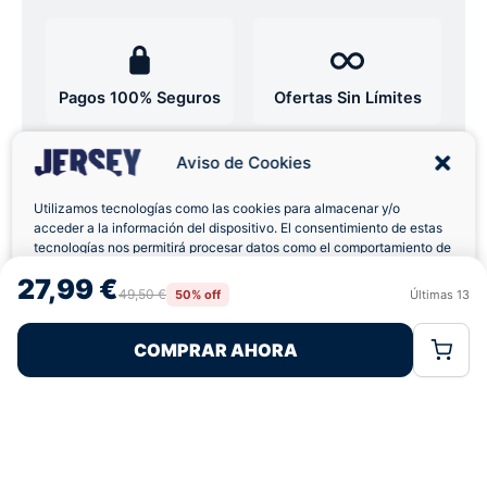
Pagos 100% Seguros
Ofertas Sin Límites
Aviso de Cookies
4,9
basado en 12+ reseñas
★★★★★
verificadas
Utilizamos tecnologías como las cookies para almacenar y/o
acceder a la información del dispositivo. El consentimiento de estas
tecnologías nos permitirá procesar datos como el comportamiento de
navegación o las identificaciones únicas en este sitio. No consentir o
27,99 €
retirar el consentimiento, puede afectar negativamente a ciertas
49,50 €
¿Tienes dudas con la talla o el envío?
50% off
Últimas
13
Rechazar
Aceptar
características y funciones.
Escríbenos por WhatsApp
COMPRAR AHORA
Política de Cookies
Política de Privacidad
Términos Legales