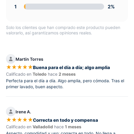
1
2%
Solo los clientes que han comprado este producto pueden
valorarlo, así garantizamos opiniones reales.
Martín Torres
★
★
★
★
★
Buena para el día a día; algo amplia
Calificado en
Toledo
hace
2 meses
Perfecta para el día a día. Algo amplia, pero cómoda. Tras el
primer lavado, buen aspecto.
Irene A.
★
★
★
★
★
Correcta en todo y compensa
Calificado en
Valladolid
hace
1 meses
Aspecto, comodidad y uso: correcta en todo. No llega a