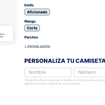
Estilo
Aficionado
Manga
Corta
siva
eta
Parches
+ Agregar parche
PERSONALIZA TU CAMISET
Nombre
Número
Tipografía oficial usada por el equipo en la temporada corres
idéntica al diseño original de esa camiseta.