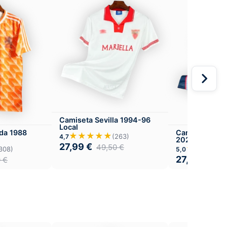
Camiseta Sevilla 1994-96
Local
da 1988
Camiseta Celt
★★★★★
(263)
4,7
2025-26 Loca
27,99
€
49,50
€
★★★★
308)
5,0
27,99
€
0
€
49,