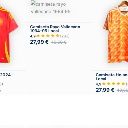
Camiseta Rayo Vallecano
1994-95 Local
★★★★★
(263)
4,9
27,99
€
49,50
€
 2024
Camiseta Holan
Local
★★★★★
5)
(
4,9
27,99
€
€
49,5