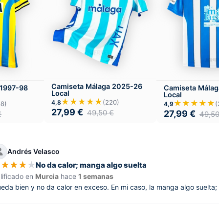
Camiseta Málaga 2025-26
 1997-98
Camiseta Mála
Local
Local
★★★★★
★★★★★
(220)
4,8
38)
(
4,9
27,99
€
49,50
€
27,99
€
€
49,5
Andrés Velasco
★
★
★
★
★
No da calor; manga algo suelta
lificado en
Murcia
hace
1 semanas
eda bien y no da calor en exceso. En mi caso, la manga algo suelta;