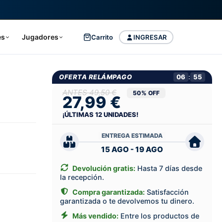
es
Jugadores
Carrito
INGRESAR
OFERTA RELÁMPAGO
06
:
54
49,50 €
50% OFF
27,99 €
¡ÚLTIMAS
12
UNIDADES!
ENTREGA ESTIMADA
15 AGO - 19 AGO
Devolución gratis:
Hasta 7 días desde
la recepción.
Compra garantizada:
Satisfacción
garantizada o te devolvemos tu dinero.
Más vendido:
Entre los productos de