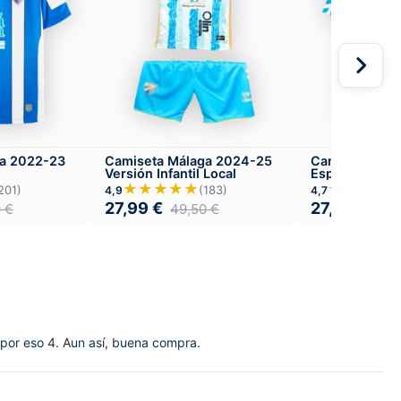
ga 2022-23
Camiseta Málaga 2024-25
Camiseta Mála
Versión Infantil Local
Especial 120 
★★★★★
★★★★
201)
(183)
4,9
4,7
27,99
€
27,99
€
0
€
49,50
€
49,
 por eso 4. Aun así, buena compra.