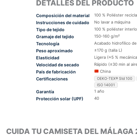
DETALLES DEL PRODUCTO
100 % Poliéster recicl
Composición del material
No lavar a máquina
Instrucciones de cuidado
100 % poliéster interl
Tipo de tejido
150-160 g/m²
Gramaje del tejido
Acabado hidrofílico d
Tecnología
±170 g (talla L)
Peso aproximado
Ligera (≈5 % mecánica
Elasticidad
Rápido (≤30 min al air
Velocidad de secado
China
País de fabricación
Certificaciones
OEKO-TEX® Std 100
ISO 14001
1 año
Garantía
40
Protección solar (UPF)
CUIDA TU CAMISETA DEL MÁLAGA