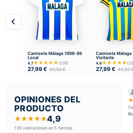
Camiseta Málaga 1998-99
Camiseta Málaga
Local
Visitante
★★★★★
★★★★★
(230)
(2
4,7
4,8
27,99
€
27,99
€
49,50
€
49,50
OPINIONES DEL
PRODUCTO
Ca
Qu
4,9
★
★
★
★
★
139 valoraciones en 5 tiendas