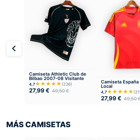
Camiseta Athletic Club de
Bilbao 2007-08 Visitante
Camiseta España
★★★★★
(236)
4,7
Local
27,99
€
49,50
€
★★★★★
(21
4,7
27,99
€
49,50
MÁS CAMISETAS