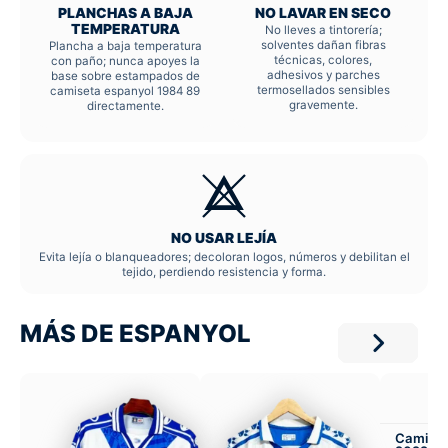
PLANCHAS A BAJA
NO LAVAR EN SECO
TEMPERATURA
No lleves a tintorería;
solventes dañan fibras
Plancha a baja temperatura
técnicas, colores,
con paño; nunca apoyes la
adhesivos y parches
base sobre estampados de
termosellados sensibles
camiseta espanyol 1984 89
gravemente.
directamente.
NO USAR LEJÍA
Evita lejía o blanqueadores; decoloran logos, números y debilitan el
tejido, perdiendo resistencia y forma.
MÁS DE ESPANYOL
Camiset