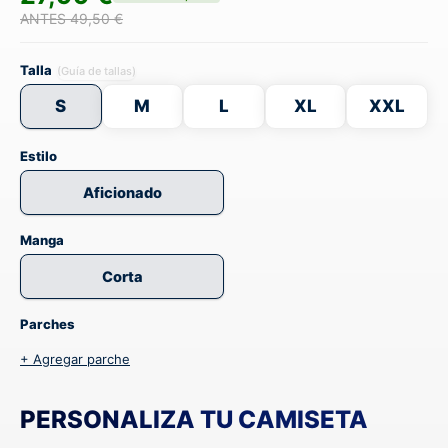
ANTES 49,50 €
Talla
(Guía de tallas)
S
M
L
XL
XXL
Estilo
Aficionado
Manga
Corta
Parches
+ Agregar parche
PERSONALIZA TU CAMISETA