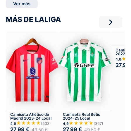
Ver más
MÁS DE LALIGA
Camiset
2022-23
★
4,8
27,99
Camiseta Atlético de
Camiseta Real Betis
Madrid 2023-24 Local
2024-25 Local
★★★★★
★★★★★
(533)
(367)
4,6
4,9
27,99
€
27,99
€
49,50
€
49,50
€