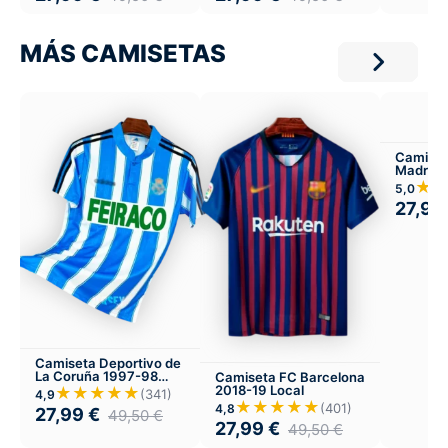
MÁS CAMISETAS
Camiset
Madrid 
★
5,0
27,99
Camiseta Deportivo de
La Coruña 1997-98
Camiseta FC Barcelona
Local
2018-19 Local
★★★★★
(341)
4,9
★★★★★
(401)
4,8
27,99
€
49,50
€
27,99
€
49,50
€