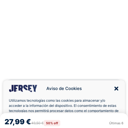
Aviso de Cookies
Utilizamos tecnologías como las cookies para almacenar y/o
acceder a la información del dispositivo. El consentimiento de estas
Envíos a Domicilio
Devolución 7 Días
tecnologías nos permitirá procesar datos como el comportamiento de
navegación o las identificaciones únicas en este sitio. No consentir o
27,99 €
retirar el consentimiento, puede afectar negativamente a ciertas
49,50 €
50% off
Últimas
6
Rechazar
Aceptar
características y funciones.