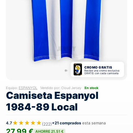
CROMO GRATIS
Recibe una cromo exclusiva
GRATIS con cada camiseta
ESPANYOL
Equipo:
Vendido por: Cloud Jersey
En stock
Camiseta Espanyol
1984-89 Local
★★★★★
4.7
+21 comprados
esta semana
(222)
27,99 €
AHORRE 21,51 €