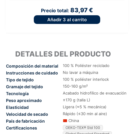
83,97 €
Precio total:
Añadir
3
al carrito
DETALLES DEL PRODUCTO
100 % Poliéster reciclado
Composición del material
No lavar a máquina
Instrucciones de cuidado
100 % poliéster interlock
Tipo de tejido
150-160 g/m²
Gramaje del tejido
Acabado hidrofílico de evacuación
Tecnología
±170 g (talla L)
Peso aproximado
Ligera (≈5 % mecánica)
Elasticidad
Rápido (≤30 min al aire)
Velocidad de secado
China
País de fabricación
Certificaciones
OEKO-TEX® Std 100
Global Recycled Standard