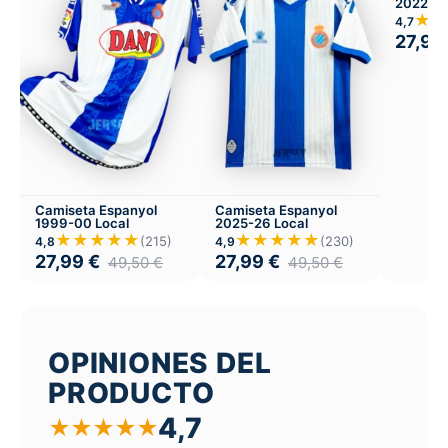
2022-23
★★
4,7
27,99
Camiseta Espanyol
Camiseta Espanyol
1999-00 Local
2025-26 Local
★★★★★
★★★★★
(215)
(230)
4,8
4,9
27,99
€
27,99
€
49,50
€
49,50
€
OPINIONES DEL
PRODUCTO
4,7
★
★
★
★
★