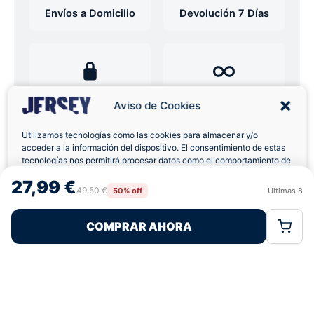
Envíos a Domicilio
Devolución 7 Días
Pagos 100% Seguros
Ofertas Sin Límites
Aviso de Cookies
Utilizamos tecnologías como las cookies para almacenar y/o
4,8
basado en 12+ reseñas
acceder a la información del dispositivo. El consentimiento de estas
★★★★★
verificadas
tecnologías nos permitirá procesar datos como el comportamiento de
navegación o las identificaciones únicas en este sitio. No consentir o
27,99 €
retirar el consentimiento, puede afectar negativamente a ciertas
49,50 €
50% off
Últimas
8
Rechazar
Aceptar
características y funciones.
¿Tienes dudas con la talla o el envío?
COMPRAR AHORA
Política de Cookies
Política de Privacidad
Términos Legales
Escríbenos por WhatsApp