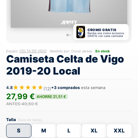
CROMO GRATIS
Recibe una cromo exclusiva
GRATIS con cada camiseta
CELTA DE VIGO
Equipo:
Vendido por: Cloud Jersey
En stock
Camiseta Celta de Vigo
2019-20 Local
★★★★★
4.8
+3 comprados
esta semana
(12)
27,99 €
AHORRE 21,51 €
ANTES 49,50 €
Talla
(Guía de tallas)
S
M
L
XL
XXL