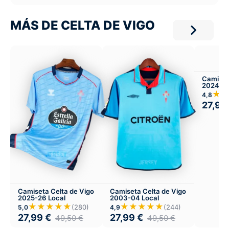
MÁS DE CELTA DE VIGO
Camiset
2024-25
★
4,8
27,99
Camiseta Celta de Vigo
Camiseta Celta de Vigo
2025-26 Local
2003-04 Local
★★★★★
★★★★★
(280)
(244)
5,0
4,9
27,99
€
27,99
€
49,50
€
49,50
€