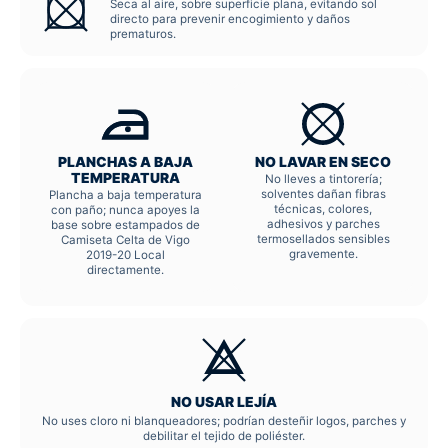
Seca al aire, sobre superficie plana, evitando sol
directo para prevenir encogimiento y daños
prematuros.
PLANCHAS A BAJA
NO LAVAR EN SECO
TEMPERATURA
No lleves a tintorería;
solventes dañan fibras
Plancha a baja temperatura
técnicas, colores,
con paño; nunca apoyes la
adhesivos y parches
base sobre estampados de
termosellados sensibles
Camiseta Celta de Vigo
gravemente.
2019-20 Local
directamente.
NO USAR LEJÍA
No uses cloro ni blanqueadores; podrían desteñir logos, parches y
debilitar el tejido de poliéster.