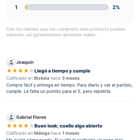
1
2%
Solo los clientes que han comprado este producto pueden
valorarlo, así garantizamos opiniones reales.
Joaquín
★
★
★
★
★
Llegó a tiempo y cumple
Calificado en
Bizkaia
hace
3 meses
Compra fácil y entrega en tiempo. Para diario y ver el partido,
cumple. Le falta un puntito para el 5, pero repetiría.
Gabriel Flores
★
★
★
★
★
Buen look; cuello algo abierto
Calificado en
Málaga
hace
1 meses
Me gustó cómo queda. El cuello lo preferiría un poco más