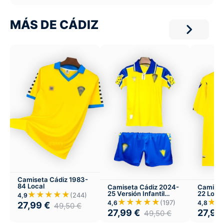
MÁS DE CÁDIZ
Camiseta Cádiz 1983-
84 Local
Camiseta Cádiz 2024-
Camiset
25 Versión Infantil
22 Local
★★★★★
(244)
4,9
Local
★★★★★
★
(197)
4,6
4,8
27,99
€
49,50
€
27,99
€
27,99
49,50
€