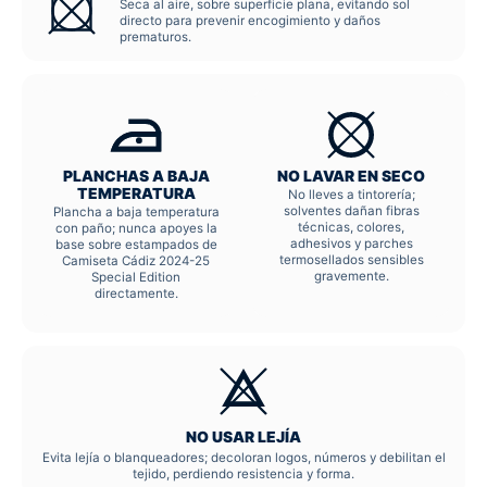
Seca al aire, sobre superficie plana, evitando sol
directo para prevenir encogimiento y daños
prematuros.
PLANCHAS A BAJA
NO LAVAR EN SECO
TEMPERATURA
No lleves a tintorería;
solventes dañan fibras
Plancha a baja temperatura
técnicas, colores,
con paño; nunca apoyes la
adhesivos y parches
base sobre estampados de
termosellados sensibles
Camiseta Cádiz 2024-25
gravemente.
Special Edition
directamente.
NO USAR LEJÍA
Evita lejía o blanqueadores; decoloran logos, números y debilitan el
tejido, perdiendo resistencia y forma.