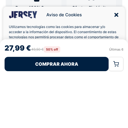
Pagos 100% Seguros
Ofertas Sin Límites
Aviso de Cookies
Utilizamos tecnologías como las cookies para almacenar y/o
4,7
basado en 12+ reseñas
★★★★★
acceder a la información del dispositivo. El consentimiento de estas
verificadas
tecnologías nos permitirá procesar datos como el comportamiento de
navegación o las identificaciones únicas en este sitio. No consentir o
27,99 €
retirar el consentimiento, puede afectar negativamente a ciertas
49,50 €
50% off
Últimas
6
Rechazar
Aceptar
características y funciones.
¿Tienes dudas con la talla o el envío?
COMPRAR AHORA
Política de Cookies
Política de Privacidad
Términos Legales
Escríbenos por WhatsApp