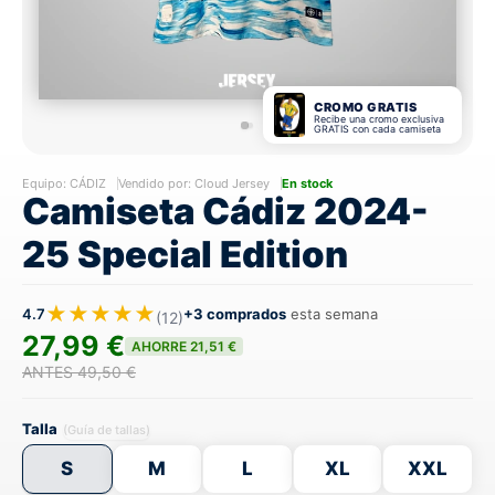
CROMO GRATIS
Recibe una cromo exclusiva
GRATIS con cada camiseta
Equipo:
CÁDIZ
Vendido por: Cloud Jersey
En stock
Camiseta Cádiz 2024-
25 Special Edition
★★★★★
4.7
+3 comprados
esta semana
(12)
27,99 €
AHORRE 21,51 €
ANTES 49,50 €
Talla
(Guía de tallas)
S
M
L
XL
XXL