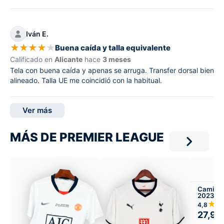
Iván E.
★
★
★
★
★
Buena caída y talla equivalente
Calificado en
Alicante
hace
3 meses
Tela con buena caída y apenas se arruga. Transfer dorsal bien
alineado. Talla UE me coincidió con la habitual.
Ver más
MÁS DE PREMIER LEAGUE
Camiset
2023-24
★
4,8
27,99