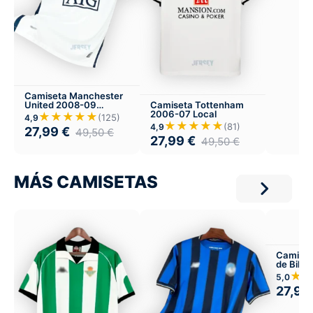
Camiseta Manchester
United 2008-09
Camiseta Tottenham
Visitante
2006-07 Local
★★★★★
(125)
4,9
★★★★★
(81)
4,9
27,99
€
49,50
€
27,99
€
49,50
€
MÁS CAMISETAS
Camiset
de Bilba
Visitant
★
5,0
27,99