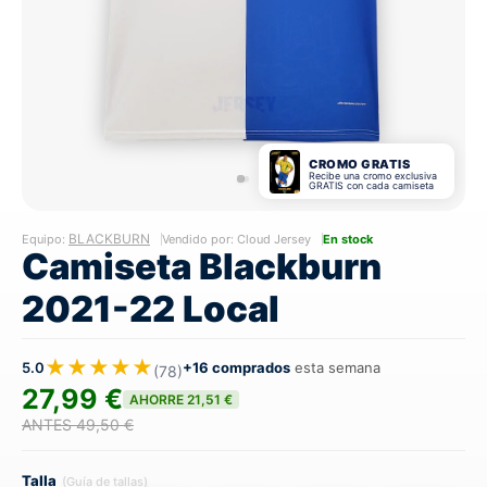
CROMO GRATIS
Recibe una cromo exclusiva
GRATIS con cada camiseta
BLACKBURN
Equipo:
Vendido por: Cloud Jersey
En stock
Camiseta Blackburn
2021-22 Local
★★★★★
5.0
+16 comprados
esta semana
(78)
27,99 €
AHORRE 21,51 €
ANTES 49,50 €
Talla
(Guía de tallas)