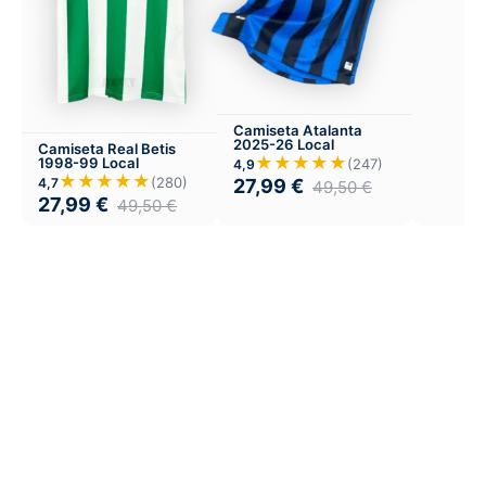
Camiseta Atalanta
2025-26 Local
Camiseta Real Betis
★★★★★
1998-99 Local
(247)
4,9
★★★★★
(280)
4,7
27,99
€
49,50
€
27,99
€
49,50
€