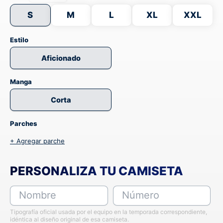
S
M
L
XL
XXL
Estilo
Aficionado
Manga
Corta
Parches
+ Agregar parche
PERSONALIZA TU CAMISETA
Nombre
Número
Tipografía oficial usada por el equipo en la temporada correspondiente,
idéntica al diseño original de esa camiseta.