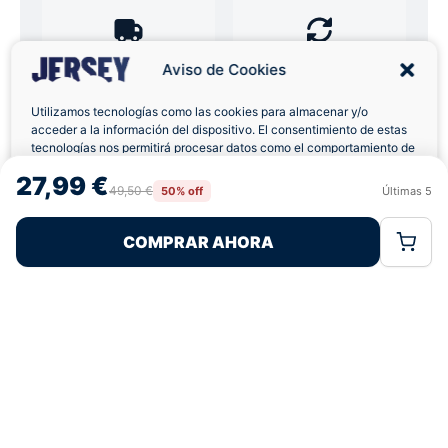
Envíos a Domicilio
Devolución 7 Días
Aviso de Cookies
Utilizamos tecnologías como las cookies para almacenar y/o
acceder a la información del dispositivo. El consentimiento de estas
tecnologías nos permitirá procesar datos como el comportamiento de
navegación o las identificaciones únicas en este sitio. No consentir o
27,99 €
Pagos 100% Seguros
Ofertas Sin Límites
retirar el consentimiento, puede afectar negativamente a ciertas
49,50 €
50% off
Últimas
5
Rechazar
Aceptar
características y funciones.
COMPRAR AHORA
Política de Cookies
Política de Privacidad
Términos Legales
5,0
basado en 78+ reseñas
★★★★★
verificadas
¿Tienes dudas con la talla o el envío?
Escríbenos por WhatsApp