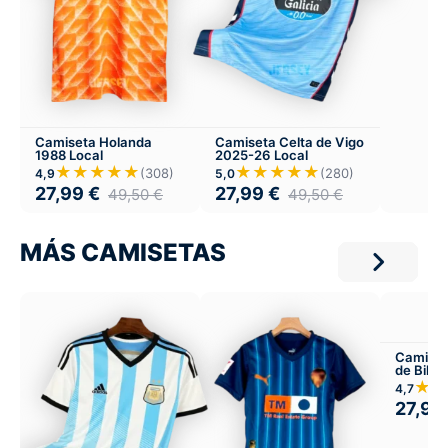
Camiseta Holanda
Camiseta Celta de Vigo
1988 Local
2025-26 Local
★★★★★
★★★★★
(308)
(280)
4,9
5,0
27,99
€
27,99
€
49,50
€
49,50
€
MÁS CAMISETAS
Camiset
de Bilb
Visitant
★★
4,7
27,99