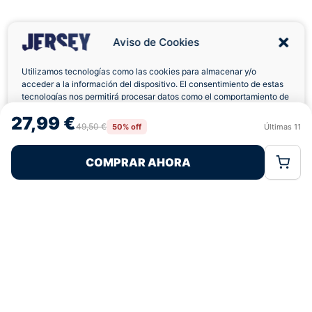
Aviso de Cookies
Utilizamos tecnologías como las cookies para almacenar y/o
acceder a la información del dispositivo. El consentimiento de estas
tecnologías nos permitirá procesar datos como el comportamiento de
Envíos a Domicilio
Devolución 7 Días
navegación o las identificaciones únicas en este sitio. No consentir o
27,99 €
retirar el consentimiento, puede afectar negativamente a ciertas
49,50 €
50% off
Últimas
11
Rechazar
Aceptar
características y funciones.
COMPRAR AHORA
Política de Cookies
Política de Privacidad
Términos Legales
Pagos 100% Seguros
Ofertas Sin Límites
4,6
basado en 146+ reseñas
★★★★★
verificadas
¿Tienes dudas con la talla o el envío?