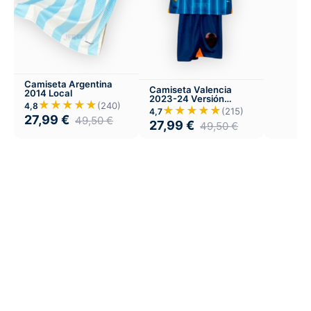
Camiseta Argentina
Camiseta Valencia
2014 Local
2023-24 Versión
★★★★★
(240)
4,8
Infantil Visitante
★★★★★
(215)
4,7
27,99
€
49,50
€
27,99
€
49,50
€