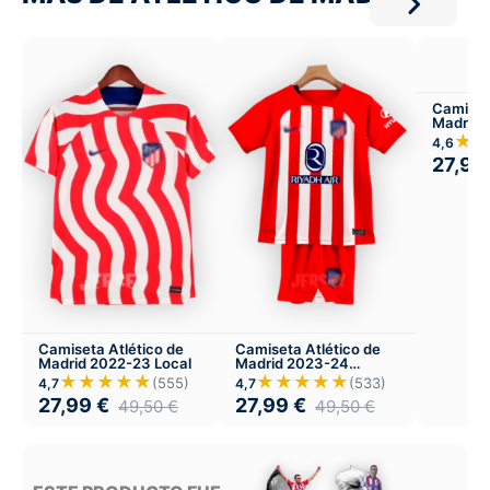
Camiset
Madrid 
★
4,6
27,99
Camiseta Atlético de
Camiseta Atlético de
Madrid 2022-23 Local
Madrid 2023-24
Versión Infantil Local
★★★★★
★★★★★
(555)
(533)
4,7
4,7
27,99
€
27,99
€
49,50
€
49,50
€