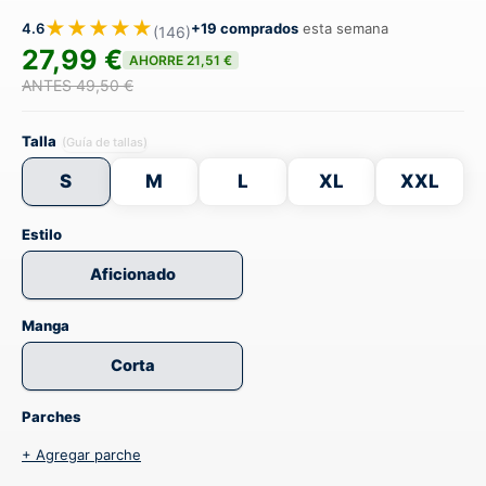
★★★★★
4.6
+19 comprados
esta semana
(146)
27,99 €
AHORRE 21,51 €
ANTES 49,50 €
Talla
(Guía de tallas)
S
M
L
XL
XXL
Estilo
Aficionado
Manga
Corta
Parches
+ Agregar parche