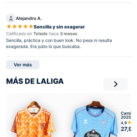
Alejandro A.
★
★
★
★
★
Sencilla y sin exagerar
Calificado en
Toledo
hace
3 meses
Sencilla, práctica y con buen look. No pesa ni resulta
exagerada. Era justo lo que buscaba.
Ver más
MÁS DE LALIGA
Camiset
2025-26
Infantil 
★
4,9
27,99