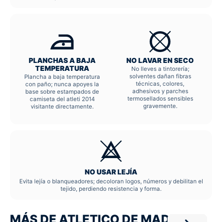
PLANCHAS A BAJA
NO LAVAR EN SECO
TEMPERATURA
No lleves a tintorería;
solventes dañan fibras
Plancha a baja temperatura
técnicas, colores,
con paño; nunca apoyes la
adhesivos y parches
base sobre estampados de
termosellados sensibles
camiseta del atleti 2014
gravemente.
visitante directamente.
NO USAR LEJÍA
Evita lejía o blanqueadores; decoloran logos, números y debilitan el
tejido, perdiendo resistencia y forma.
MÁS DE ATLETICO DE MADRID