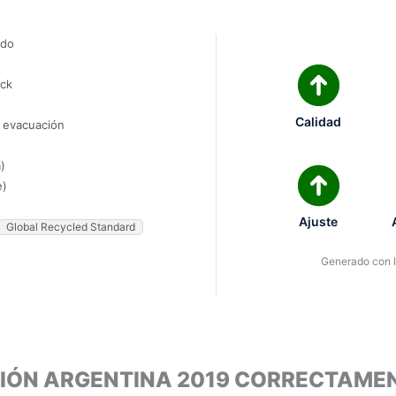
ado
ock
Calidad
e evacuación
)
e)
Ajuste
Global Recycled Standard
Generado con IA
CIÓN ARGENTINA 2019 CORRECTAME