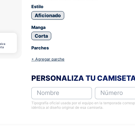
Estilo
Aficionado
Manga
Corta
siva
eta
Parches
+ Agregar parche
PERSONALIZA TU CAMISET
Nombre
Número
Tipografía oficial usada por el equipo en la temporada corres
idéntica al diseño original de esa camiseta.