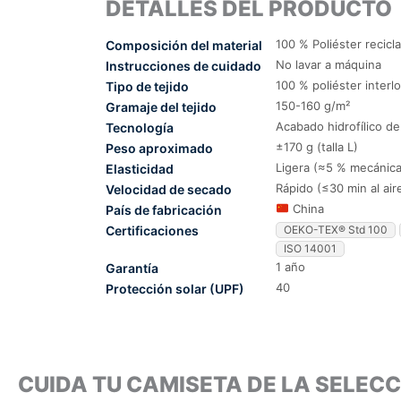
DETALLES DEL PRODUCTO
100 % Poliéster recicl
Composición del material
No lavar a máquina
Instrucciones de cuidado
100 % poliéster interl
Tipo de tejido
150-160 g/m²
Gramaje del tejido
Acabado hidrofílico d
Tecnología
±170 g (talla L)
Peso aproximado
Ligera (≈5 % mecánica
Elasticidad
Rápido (≤30 min al air
Velocidad de secado
China
País de fabricación
Certificaciones
OEKO-TEX® Std 100
ISO 14001
1 año
Garantía
40
Protección solar (UPF)
CUIDA TU CAMISETA DE LA SELEC