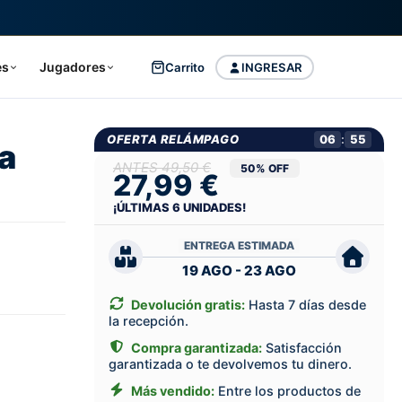
es
Jugadores
Carrito
INGRESAR
OFERTA RELÁMPAGO
06
:
54
a
49,50 €
50% OFF
27,99 €
¡ÚLTIMAS
6
UNIDADES!
ENTREGA ESTIMADA
19 AGO - 23 AGO
Devolución gratis:
Hasta 7 días desde
la recepción.
Compra garantizada:
Satisfacción
garantizada o te devolvemos tu dinero.
Más vendido:
Entre los productos de