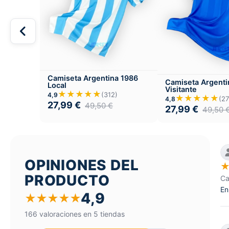
Camiseta Argentina 1986
Camiseta Argenti
Local
Visitante
★★★★★
(312)
4,9
★★★★★
(27
4,8
27,99
€
49,50
€
27,99
€
49,50
OPINIONES DEL
PRODUCTO
Ca
En
4,9
★
★
★
★
★
166 valoraciones en 5 tiendas