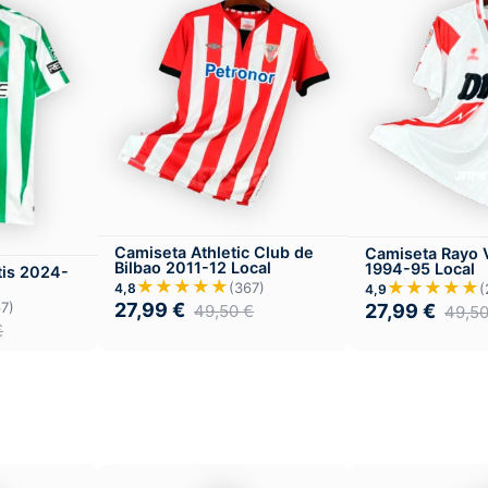
Camiseta Athletic Club de
Camiseta Rayo 
Bilbao 2011-12 Local
1994-95 Local
tis 2024-
★★★★★
★★★★★
(367)
4,8
(
4,9
27,99
€
7)
27,99
€
49,50
€
49,5
€