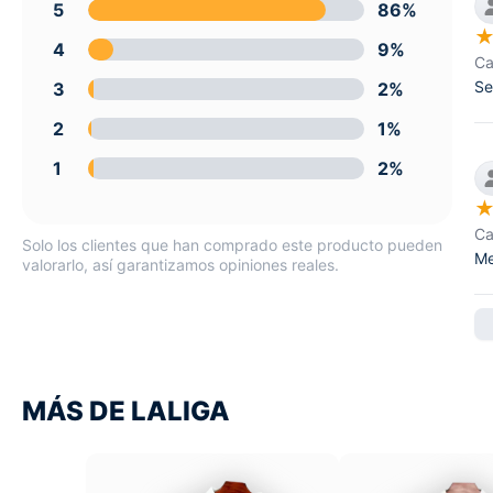
5
86%
4
9%
Ca
Se
3
2%
2
1%
1
2%
Ca
Solo los clientes que han comprado este producto pueden
Me
valorarlo, así garantizamos opiniones reales.
MÁS DE LALIGA