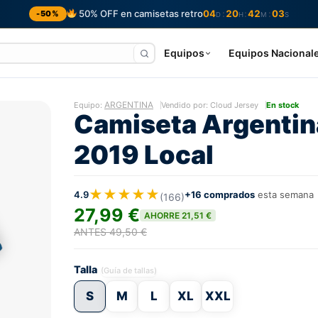
50% OFF en camisetas retro
04
20
42
02
:
:
:
-50%
D
H
M
S
Equipos
Equipos Nacional
ARGENTINA
Equipo:
Vendido por: Cloud Jersey
En stock
Camiseta Argentin
2019 Local
★★★★★
4.9
+16 comprados
esta semana
(166)
27,99 €
AHORRE 21,51 €
ANTES 49,50 €
Talla
(Guía de tallas)
S
M
L
XL
XXL