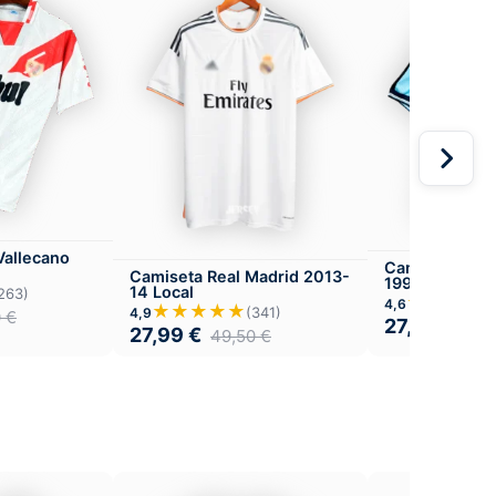
Vallecano
Camiseta Celt
Camiseta Real Madrid 2013-
1999-00 Loca
14 Local
263)
★★★★
4,6
★★★★★
(341)
4,9
0
€
27,99
€
49,
27,99
€
49,50
€