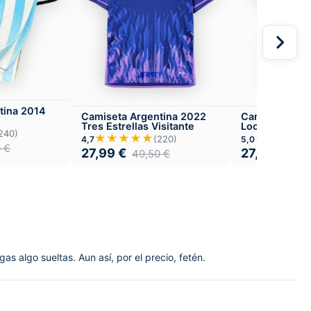
tina 2014
Camiseta Argentina 2022
Camiseta Arg
Tres Estrellas Visitante
Local
240)
★★★★★
★★★★
(220)
4,7
5,0
0
€
27,99
€
27,99
€
49,50
€
49,
gas algo sueltas. Aun así, por el precio, fetén.