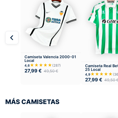
Camiseta Valencia 2000-01
Local
★★★★★
(287)
4,6
Camiseta Real Be
25 Local
27,99
€
49,50
€
★★★★★
(36
4,9
27,99
€
49,50
MÁS CAMISETAS