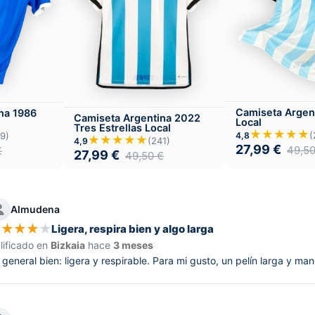
Camiseta Argen
na 1986
Camiseta Argentina 2022
Local
Tres Estrellas Local
★★★★★
(
4,8
9)
★★★★★
(241)
4,9
27,99
€
49,5
€
27,99
€
49,50
€
Almudena
★
★
★
★
★
Ligera, respira bien y algo larga
lificado en
Bizkaia
hace
3 meses
 general bien: ligera y respirable. Para mi gusto, un pelín larga y man