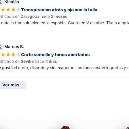
Nicolás
★
★
★
★
★
Transpiración atrás y ojo con la talla
lificado en
Zaragoza
hace
2 meses
 nota la transpiración en la espalda. Cuello en V estable. Tira a amplia
Marcos B.
★
★
★
★
★
Corte sencillo y tonos acertados
lificado en
Sevilla
hace
4 días
 gustó el corte, discreto y sin exagerar. Los tonos están logrados y 
Ver más