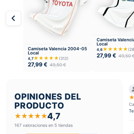
Camiseta Valenc
Local
Camiseta Valencia 2004-05
★★★★★
(28
4,6
Local
27,99
€
49,50
★★★★★
(312)
4,7
27,99
€
49,50
€
OPINIONES DEL
PRODUCTO
Ca
Te
4,7
★
★
★
★
★
167 valoraciones en 5 tiendas