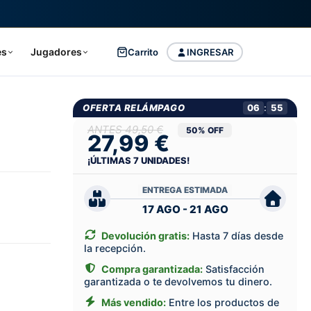
es
Jugadores
Carrito
INGRESAR
OFERTA RELÁMPAGO
06
:
54
49,50 €
50% OFF
27,99 €
¡ÚLTIMAS
7
UNIDADES!
ENTREGA ESTIMADA
17 AGO - 21 AGO
Devolución gratis:
Hasta 7 días desde
la recepción.
Compra garantizada:
Satisfacción
garantizada o te devolvemos tu dinero.
Más vendido:
Entre los productos de