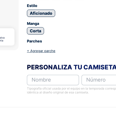
Estilo
Aficionado
Manga
Corta
siva
eta
Parches
+ Agregar parche
PERSONALIZA TU CAMISET
Nombre
Número
Tipografía oficial usada por el equipo en la temporada corres
idéntica al diseño original de esa camiseta.