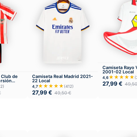
Camiseta Rayo 
2001-02 Local
 Club de
Camiseta Real Madrid 2021-
★★★★★
(
4,6
ersión
22 Local
27,99
€
49,5
★★★★★
32)
(412)
4,7
27,99
€
€
49,50
€