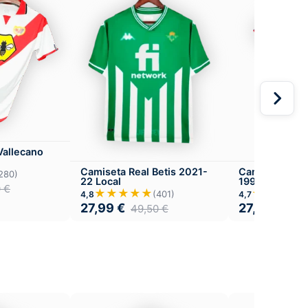
Vallecano
Camiseta Real Betis 2021-
Camiseta FC B
280)
22 Local
1995-97 Versió
0
€
Local
★★★★★
★★★★
(401)
4,8
4,7
27,99
€
27,99
€
49,50
€
49,