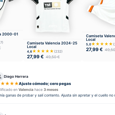
ia 2000-01
Camiseta Valen
Local
7)
Camiseta Valencia 2024-25
★★★★★
(
5,0
Local
€
27,99
€
49,5
★★★★★
(232)
4,6
27,99
€
49,50
€
Diego Herrera
★
★
★
★
★
Ajuste cómodo; cero pegas
lificado en
Valencia
hace
3 meses
nía ganas de probar y salí contento. Ajusta sin apretar y el cuello no