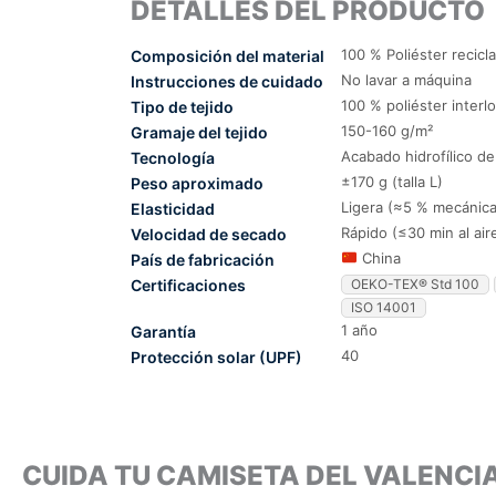
DETALLES DEL PRODUCTO
100 % Poliéster recicl
Composición del material
No lavar a máquina
Instrucciones de cuidado
100 % poliéster interl
Tipo de tejido
150-160 g/m²
Gramaje del tejido
Acabado hidrofílico d
Tecnología
±170 g (talla L)
Peso aproximado
Ligera (≈5 % mecánica
Elasticidad
Rápido (≤30 min al air
Velocidad de secado
China
País de fabricación
Certificaciones
OEKO-TEX® Std 100
ISO 14001
1 año
Garantía
40
Protección solar (UPF)
CUIDA TU CAMISETA DEL VALENC