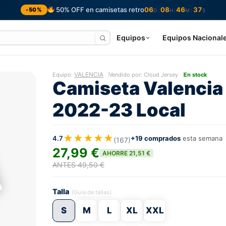
50% OFF en camisetas retro
06
08
46
36
:
:
:
-50%
D
H
M
S
Equipos
Equipos Nacional
VALENCIA
Equipo:
Vendido por: Cloud Jersey
En stock
Camiseta Valencia
2022-23 Local
★★★★★
4.7
+19 comprados
esta semana
(167)
27,99 €
AHORRE 21,51 €
ANTES 49,50 €
Talla
(Guía de tallas)
S
M
L
XL
XXL