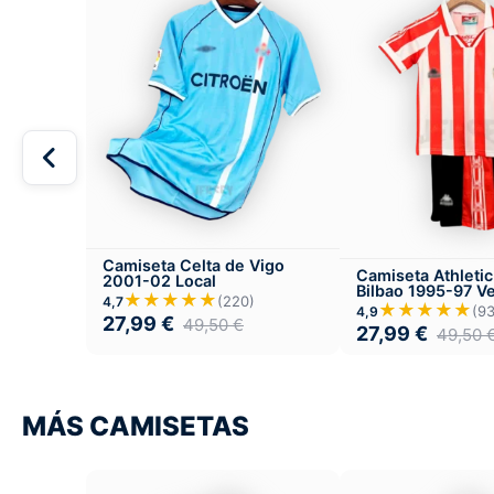
Camiseta Celta de Vigo
Camiseta Athletic
2001-02 Local
Bilbao 1995-97 V
★★★★★
(220)
4,7
Infantil Local
★★★★★
(9
4,9
27,99
€
49,50
€
27,99
€
49,50
MÁS CAMISETAS