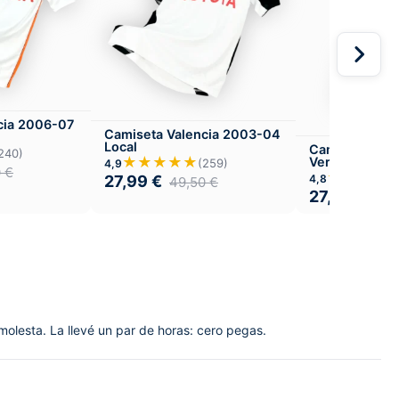
cia 2006-07
Camiseta Valencia 2003-04
Local
Camiseta Val
240)
★★★★★
Versión Infanti
(259)
4,9
0
€
★★★★
4,8
27,99
€
49,50
€
27,99
€
49,
 molesta. La llevé un par de horas: cero pegas.