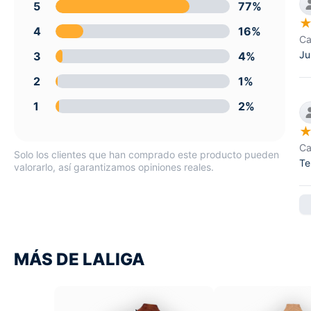
5
77%
4
16%
Ca
Ju
3
4%
2
1%
1
2%
Ca
Solo los clientes que han comprado este producto pueden
Te
valorarlo, así garantizamos opiniones reales.
MÁS DE LALIGA