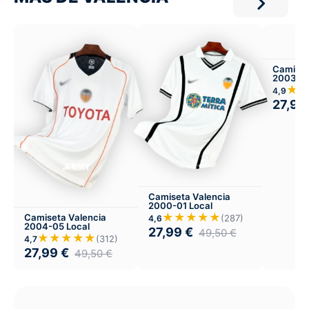
Camiset
2003-04
★
4,9
27,99
Camiseta Valencia
2000-01 Local
★★★★★
Camiseta Valencia
(287)
4,6
2004-05 Local
27,99
€
49,50
€
★★★★★
(312)
4,7
27,99
€
49,50
€