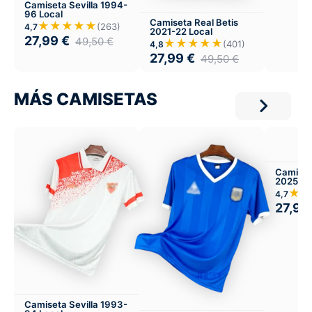
Camiseta Sevilla 1994-
96 Local
Camiseta Real Betis
★★★★★
(263)
4,7
2021-22 Local
27,99
€
49,50
€
★★★★★
(401)
4,8
27,99
€
49,50
€
MÁS CAMISETAS
Camiset
2025-26
★★
4,7
27,99
Camiseta Sevilla 1993-