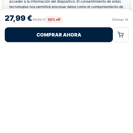
acceder a la información del dispositivo. El consentimiento de estas
Envíos a Domicilio
Devolución 7 Días
tecnologías nos permitirá procesar datos como el comportamiento de
navegación o las identificaciones únicas en este sitio. No consentir o
27,99 €
retirar el consentimiento, puede afectar negativamente a ciertas
49,50 €
50% off
Últimas
14
Rechazar
Aceptar
características y funciones.
COMPRAR AHORA
Política de Cookies
Política de Privacidad
Términos Legales
Pagos 100% Seguros
Ofertas Sin Límites
4,9
basado en 143+ reseñas
★★★★★
verificadas
¿Tienes dudas con la talla o el envío?
Escríbenos por WhatsApp