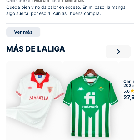
Calificado en
Murcia
hace
1 semanas
Queda bien y no da calor en exceso. En mi caso, la manga
algo suelta; por eso 4. Aun así, buena compra.
Ver más
MÁS DE LALIGA
Camiset
2025-26
★
5,0
27,99