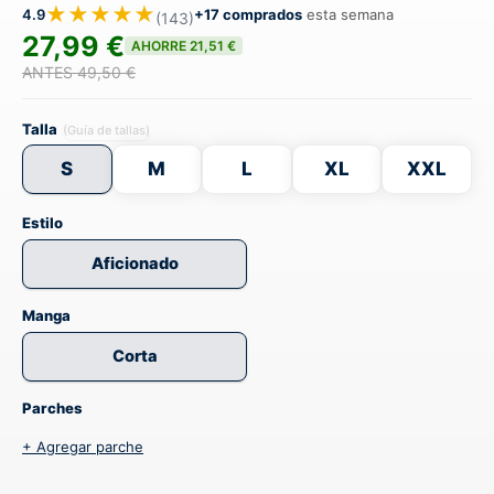
★★★★★
4.9
+17 comprados
esta semana
(143)
27,99 €
AHORRE 21,51 €
ANTES 49,50 €
Talla
(Guía de tallas)
S
M
L
XL
XXL
Estilo
Aficionado
Manga
Corta
Parches
+ Agregar parche