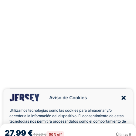
Aviso de Cookies
Utilizamos tecnologías como las cookies para almacenar y/o
acceder a la información del dispositivo. El consentimiento de estas
Envíos a Domicilio
Devolución 7 Días
tecnologías nos permitirá procesar datos como el comportamiento de
navegación o las identificaciones únicas en este sitio. No consentir o
27,99 €
retirar el consentimiento, puede afectar negativamente a ciertas
49,50 €
50% off
Últimas
9