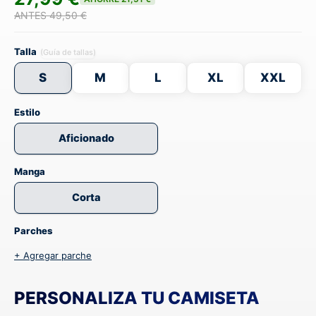
ANTES 49,50 €
Talla
(Guía de tallas)
S
M
L
XL
XXL
Estilo
Aficionado
Manga
Corta
Parches
+ Agregar parche
PERSONALIZA TU CAMISETA