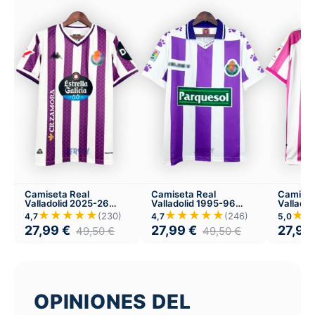
Camiseta Real
Camiseta Real
Camiset
Valladolid 2025-26
Valladolid 1995-96
Vallado
Local
Local
Local
★★★★★
★★★★★
★
(230)
(246)
4,7
4,7
5,0
27,99
€
27,99
€
27,99
49,50
€
49,50
€
OPINIONES DEL