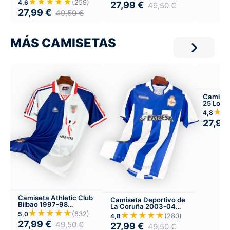
★★★★★
(259)
4,6
27,99
€
49,50
€
27,99
€
49,50
€
MÁS CAMISETAS
Camiset
25 Local
★
4,8
27,99
Camiseta Athletic Club
Camiseta Deportivo de
Bilbao 1997-98
La Coruña 2003-04
Visitante
★★★★★
Local
(832)
5,0
★★★★★
(280)
4,8
27,99
€
49,50
€
27,99
€
49,50
€