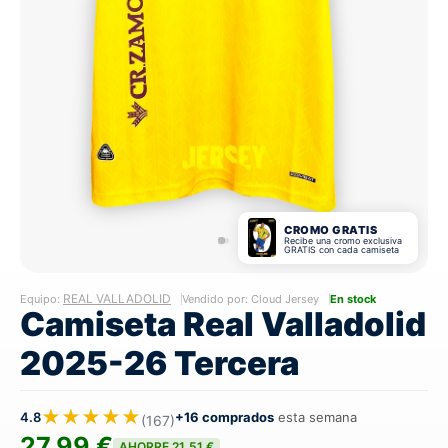
CROMO GRATIS
Recibe una cromo exclusiva
GRATIS con cada camiseta
REAL VALLADOLID
Equipo:
Vendido por: Cloud Jersey
En stock
Camiseta Real Valladolid
2025-26 Tercera
★★★★★
4.8
+16 comprados
esta semana
(167)
27,99 €
AHORRE 21,51 €