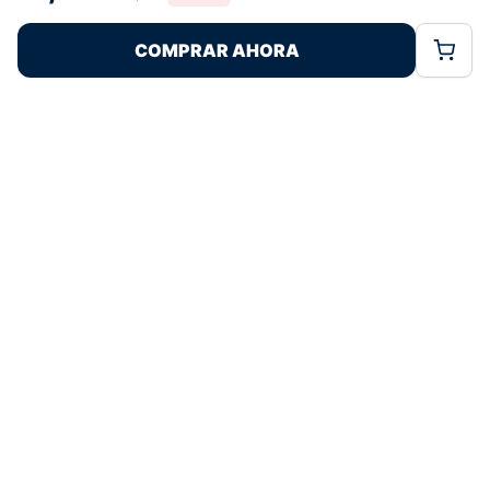
Rechazar
Aceptar
características y funciones.
COMPRAR AHORA
Política de Cookies
Política de Privacidad
Términos Legales
Pagos 100% Seguros
Ofertas Sin Límites
4,8
basado en 167+ reseñas
★★★★★
verificadas
¿Tienes dudas con la talla o el envío?
Escríbenos por WhatsApp