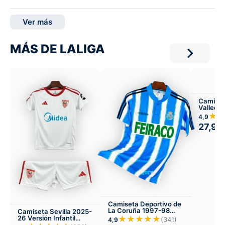
Ver más
MÁS DE LALIGA
Camiset
Valleca
Local
★
4,9
27,99
Camiseta Deportivo de
La Coruña 1997-98
Camiseta Sevilla 2025-
Local
26 Versión Infantil
★★★★★
(341)
4,9
Local