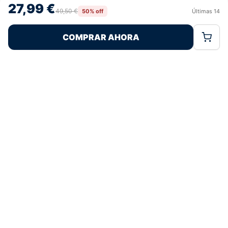
27,99 €
retirar el consentimiento, puede afectar negativamente a ciertas
49,50 €
50% off
Últimas
14
Rechazar
Aceptar
características y funciones.
COMPRAR AHORA
Política de Cookies
Política de Privacidad
Términos Legales
Pagos 100% Seguros
Ofertas Sin Límites
4,8
basado en 128+ reseñas
★★★★★
verificadas
¿Tienes dudas con la talla o el envío?
Escríbenos por WhatsApp