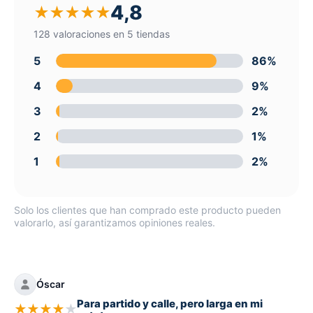
4,8
★
★
★
★
★
128 valoraciones en 5 tiendas
5
86%
4
9%
3
2%
2
1%
1
2%
Solo los clientes que han comprado este producto pueden
valorarlo, así garantizamos opiniones reales.
Óscar
Para partido y calle, pero larga en mi
★
★
★
★
★