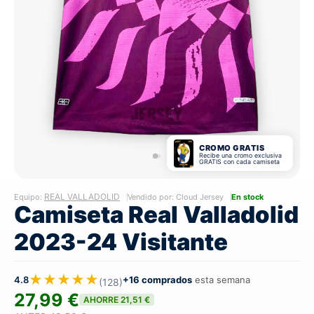
CROMO GRATIS
Recibe una cromo exclusiva
GRATIS con cada camiseta
REAL VALLADOLID
Equipo:
Vendido por: Cloud Jersey
En stock
Camiseta Real Valladolid
2023-24 Visitante
★★★★★
4.8
+16 comprados
esta semana
(128)
27,99 €
AHORRE 21,51 €