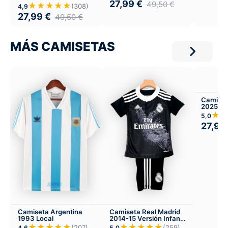
27,99
€
49,50
€
★★★★★
(308)
4,9
27,99
€
49,50
€
MÁS CAMISETAS
Camiset
2025-26
★
5,0
27,99
Camiseta Argentina
Camiseta Real Madrid
1993 Local
2014-15 Versión Infantil
Tercera
★★★★★
★★★★★
(207)
(259)
4,6
5,0