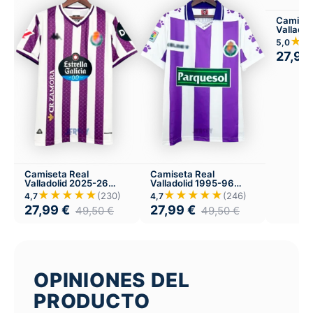
Camiset
Vallado
Local
★
5,0
27,99
Camiseta Real
Camiseta Real
Valladolid 2025-26
Valladolid 1995-96
Local
Local
★★★★★
★★★★★
(230)
(246)
4,7
4,7
27,99
€
27,99
€
49,50
€
49,50
€
OPINIONES DEL
PRODUCTO