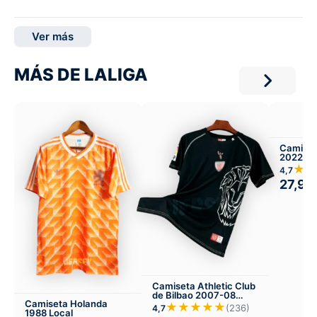
Ver más
MÁS DE LALIGA
Camiset
2022 Tre
Visitant
★★
4,7
27,99
Camiseta Athletic Club
de Bilbao 2007-08
Camiseta Holanda
Visitante
★★★★★
(236)
4,7
1988 Local