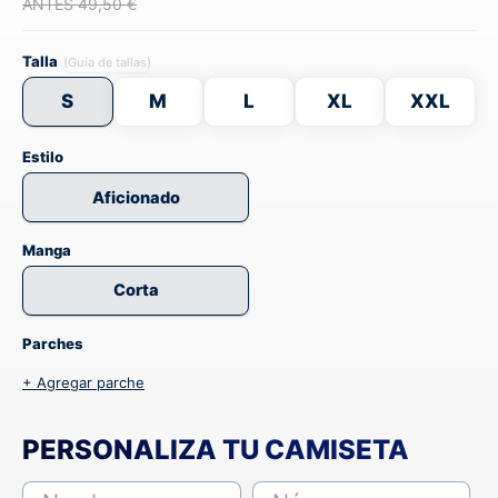
ANTES 49,50 €
Talla
(Guía de tallas)
S
M
L
XL
XXL
Estilo
Aficionado
Manga
Corta
Parches
+ Agregar parche
PERSONALIZA TU CAMISETA