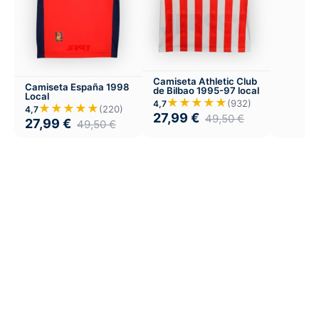
Camiseta Athletic Club
Camiseta España 1998
de Bilbao 1995-97 local
Local
★★★★★
(932)
4,7
★★★★★
(220)
4,7
27,99
€
49,50
€
27,99
€
49,50
€