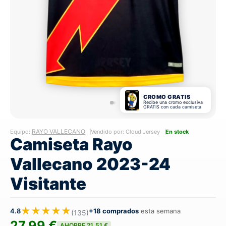
CROMO GRATIS
Recibe una cromo exclusiva
GRATIS con cada camiseta
RAYO VALLECANO
Equipo:
Vendido por: Cloud Jersey
En stock
Camiseta Rayo
Vallecano 2023-24
Visitante
★★★★★
4.8
+18 comprados
esta semana
(135)
27,99 €
AHORRE 21,51 €