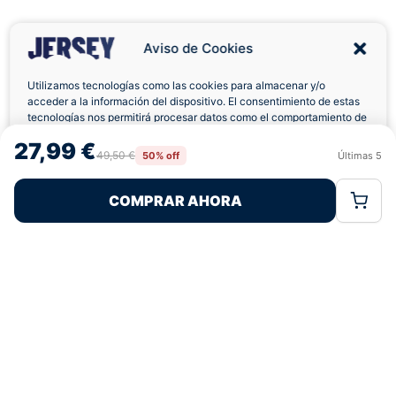
Aviso de Cookies
Utilizamos tecnologías como las cookies para almacenar y/o
acceder a la información del dispositivo. El consentimiento de estas
tecnologías nos permitirá procesar datos como el comportamiento de
Envíos a Domicilio
Devolución 7 Días
navegación o las identificaciones únicas en este sitio. No consentir o
27,99 €
retirar el consentimiento, puede afectar negativamente a ciertas
49,50 €
50% off
Últimas
5
Rechazar
Aceptar
características y funciones.
COMPRAR AHORA
Política de Cookies
Política de Privacidad
Términos Legales
Pagos 100% Seguros
Ofertas Sin Límites
4,8
basado en 135+ reseñas
★★★★★
verificadas
¿Tienes dudas con la talla o el envío?