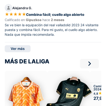
Alejandra G.
★
★
★
★
★
Combina fácil; cuello algo abierto
Calificado en
Gipuzkoa
hace
2 meses
Se ve bien la equipación del real valladolid 2023 24 visitante
puesta y combina fácil. Para mi gusto, el cuello algo abierto.
Nada que impida recomendarla.
Ver más
MÁS DE LALIGA
Camiset
2024-25
Infantil 
★
4,8
27,99