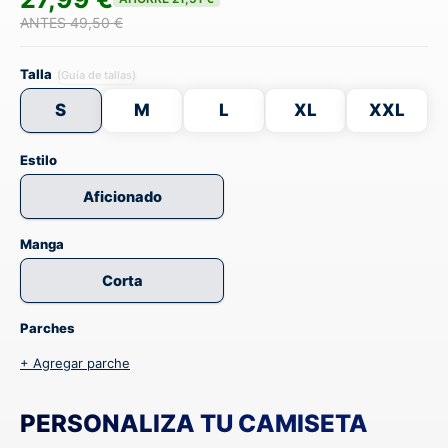
ANTES 49,50 €
Talla
(Guía de tallas)
S
M
L
XL
XXL
Estilo
Aficionado
Manga
Corta
Parches
+ Agregar parche
PERSONALIZA TU CAMISETA