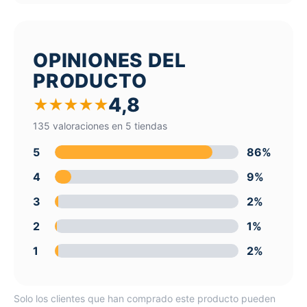
OPINIONES DEL
PRODUCTO
4,8
★
★
★
★
★
135 valoraciones en 5 tiendas
5
86%
4
9%
3
2%
2
1%
1
2%
Solo los clientes que han comprado este producto pueden