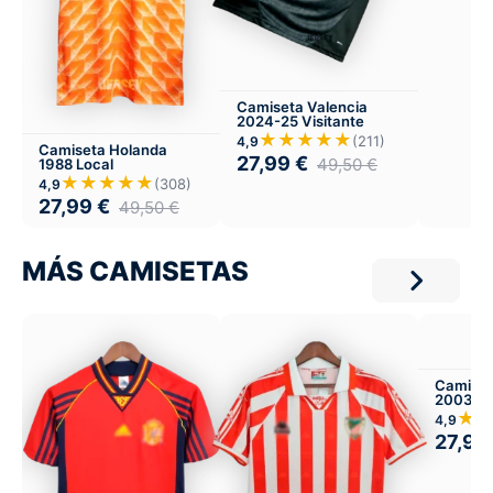
Camiseta Valencia
2024-25 Visitante
★★★★★
(211)
4,9
Camiseta Holanda
27,99
€
49,50
€
1988 Local
★★★★★
(308)
4,9
27,99
€
49,50
€
MÁS CAMISETAS
Camiset
2003-04
★
4,9
27,99