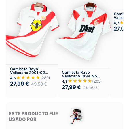
Camiset
Valleca
Local
★★
4,7
27,99
Camiseta Rayo
Camiseta Rayo
Vallecano 2001-02
Vallecano 1994-95
Local
★★★★★
(280)
4,6
Local
★★★★★
(263)
4,9
27,99
€
49,50
€
27,99
€
49,50
€
ESTE PRODUCTO FUE
USADO POR