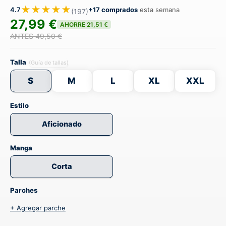
★★★★★
4.7
+17 comprados
esta semana
(197)
27,99 €
AHORRE 21,51 €
ANTES 49,50 €
Talla
(Guía de tallas)
S
M
L
XL
XXL
Estilo
Aficionado
Manga
Corta
Parches
+ Agregar parche