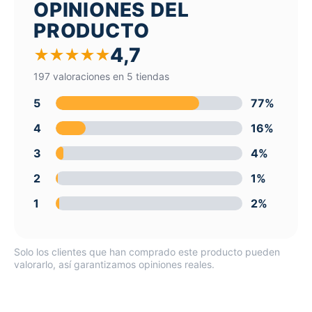
OPINIONES DEL
PRODUCTO
4,7
★
★
★
★
★
197 valoraciones en 5 tiendas
5
77%
4
16%
3
4%
2
1%
1
2%
Solo los clientes que han comprado este producto pueden
valorarlo, así garantizamos opiniones reales.