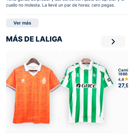
cuello no molesta. La llevé un par de horas: cero pegas.
Ver más
MÁS DE LALIGA
Camiset
1986 Vis
★
4,8
27,99