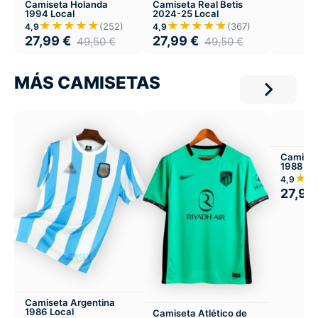
Camiseta Holanda
Camiseta Real Betis
1994 Local
2024-25 Local
★★★★★
★★★★★
(252)
(367)
4,9
4,9
27,99
€
27,99
€
49,50
€
49,50
€
MÁS CAMISETAS
Camiset
1988 Vis
★
4,9
27,99
Camiseta Argentina
1986 Local
Camiseta Atlético de