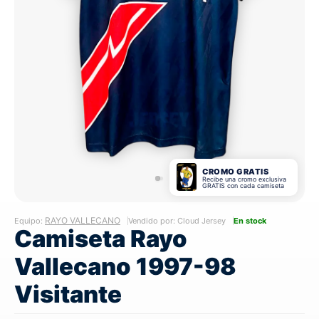
CROMO GRATIS
Recibe una cromo exclusiva
GRATIS con cada camiseta
RAYO VALLECANO
Equipo:
Vendido por: Cloud Jersey
En stock
Camiseta Rayo
Vallecano 1997-98
Visitante