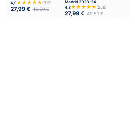
Madrid 2023-24
★★★★★
(312)
4,9
Tercera
★★★★★
(256)
4,8
27,99
€
49,50
€
27,99
€
49,50
€