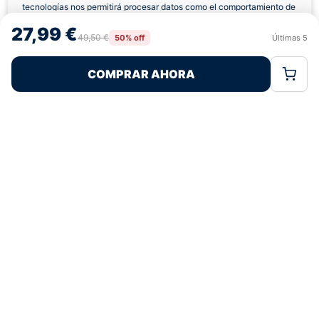
tecnologías nos permitirá procesar datos como el comportamiento de
navegación o las identificaciones únicas en este sitio. No consentir o
27,99 €
retirar el consentimiento, puede afectar negativamente a ciertas
49,50 €
50% off
Últimas
5
Rechazar
Aceptar
características y funciones.
COMPRAR AHORA
Política de Cookies
Política de Privacidad
Términos Legales
Pagos 100% Seguros
Ofertas Sin Límites
4,7
basado en 197+ reseñas
★★★★★
verificadas
¿Tienes dudas con la talla o el envío?
Escríbenos por WhatsApp