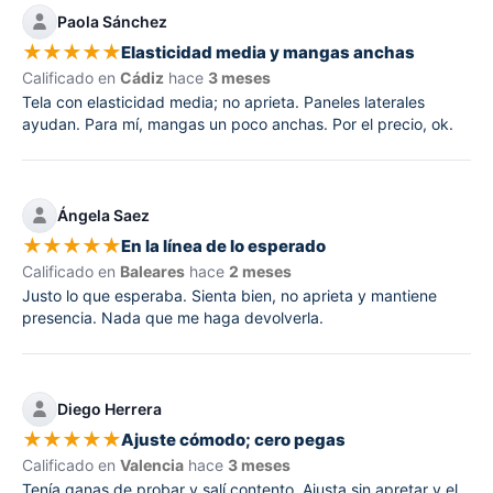
Paola Sánchez
★
★
★
★
★
Elasticidad media y mangas anchas
Calificado en
Cádiz
hace
3 meses
Tela con elasticidad media; no aprieta. Paneles laterales
ayudan. Para mí, mangas un poco anchas. Por el precio, ok.
Ángela Saez
★
★
★
★
★
En la línea de lo esperado
Calificado en
Baleares
hace
2 meses
Justo lo que esperaba. Sienta bien, no aprieta y mantiene
presencia. Nada que me haga devolverla.
Diego Herrera
★
★
★
★
★
Ajuste cómodo; cero pegas
Calificado en
Valencia
hace
3 meses
Tenía ganas de probar y salí contento. Ajusta sin apretar y el