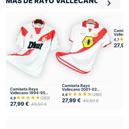
MÁS DE RAYO VALLECANO
Camiset
Valleca
Local
★★
4,7
27,99
Camiseta Rayo
Camiseta Rayo
Vallecano 2001-02
Vallecano 1994-95
Local
★★★★★
(280)
4,6
Local
★★★★★
(263)
4,9
27,99
€
49,50
€
27,99
€
49,50
€