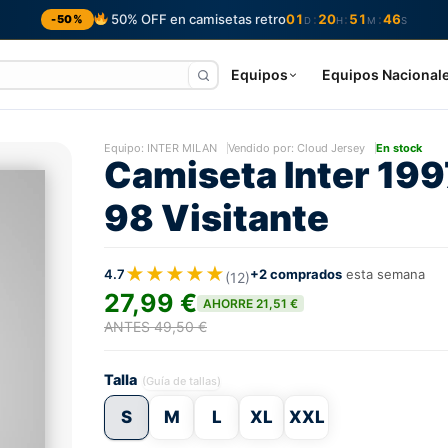
50% OFF en camisetas retro
01
20
51
45
:
:
:
-50%
D
H
M
S
Equipos
Equipos Nacional
Equipo:
INTER MILAN
Vendido por: Cloud Jersey
En stock
Camiseta Inter 199
98 Visitante
★★★★★
4.7
+2 comprados
esta semana
(12)
27,99 €
AHORRE 21,51 €
ANTES 49,50 €
Talla
(Guía de tallas)
S
M
L
XL
XXL