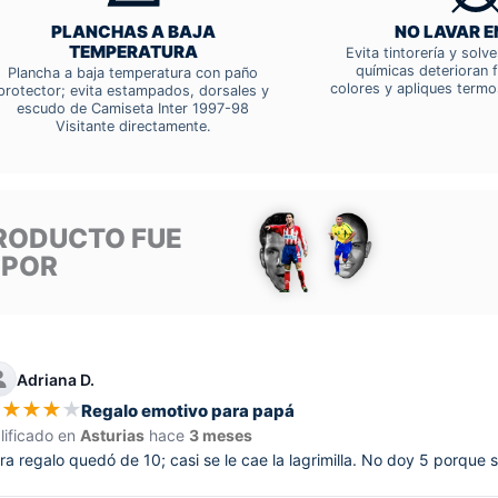
PLANCHAS A BAJA
NO LAVAR E
TEMPERATURA
Evita tintorería y solv
químicas deterioran f
Plancha a baja temperatura con paño
colores y apliques termo
protector; evita estampados, dorsales y
escudo de Camiseta Inter 1997-98
Visitante directamente.
RODUCTO FUE
 POR
Adriana D.
★
★
★
★
★
Regalo emotivo para papá
lificado en
Asturias
hace
3 meses
ra regalo quedó de 10; casi se le cae la lagrimilla. No doy 5 porque 