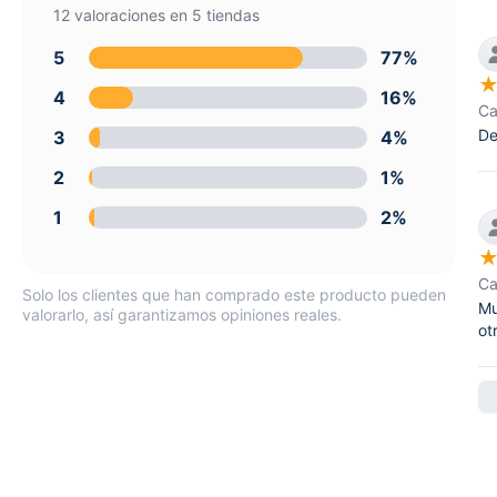
12 valoraciones en 5 tiendas
5
77%
4
16%
Ca
De
3
4%
2
1%
1
2%
Ca
Solo los clientes que han comprado este producto pueden
Mu
valorarlo, así garantizamos opiniones reales.
ot