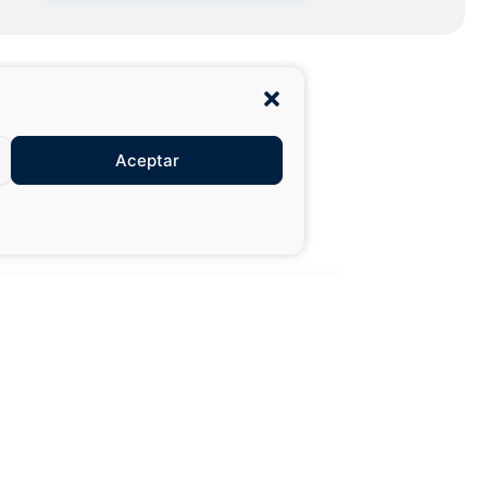
Aceptar
27,99 €
49,50 €
XXL
AÑADIR AL
CARRITO