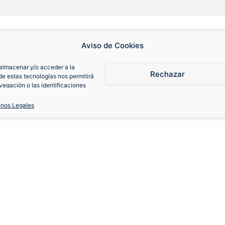
Aviso de Cookies
almacenar y/o acceder a la
Rechazar
de estas tecnologías nos permitirá
egación o las identificaciones
consentimiento, puede afectar
iones.
inos Legales
98 Visitante
S
M
L
XL