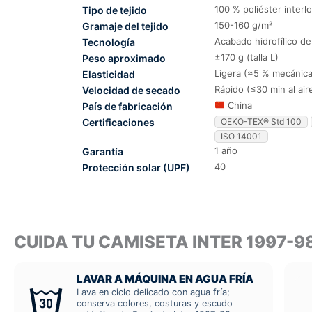
100 % poliéster interl
Tipo de tejido
150-160 g/m²
Gramaje del tejido
Acabado hidrofílico d
Tecnología
±170 g (talla L)
Peso aproximado
Ligera (≈5 % mecánica
Elasticidad
Rápido (≤30 min al air
Velocidad de secado
China
País de fabricación
Certificaciones
OEKO-TEX® Std 100
ISO 14001
1 año
Garantía
40
Protección solar (UPF)
CUIDA TU CAMISETA INTER 1997-
LAVAR A MÁQUINA EN AGUA FRÍA
Lava en ciclo delicado con agua fría;
conserva colores, costuras y escudo