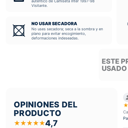
auténtico de Camiseta Inter 1997-98
Visitante.
NO USAR SECADORA
No uses secadora; seca a la sombra y en
plano para evitar encogimiento,
deformaciones indeseadas.
ESTE P
USADO
OPINIONES DEL
PRODUCTO
Ca
Pa
4,7
★
★
★
★
★