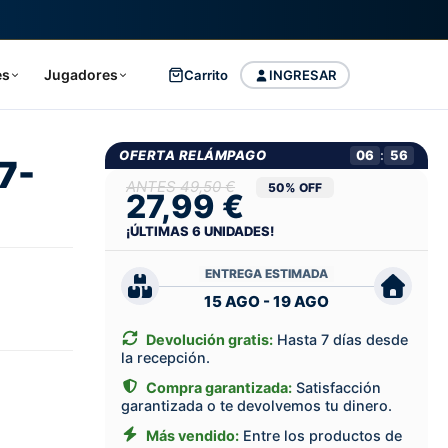
es
Jugadores
Carrito
INGRESAR
OFERTA RELÁMPAGO
06
:
55
7-
49,50 €
50% OFF
27,99 €
¡ÚLTIMAS
6
UNIDADES!
ENTREGA ESTIMADA
15 AGO - 19 AGO
Devolución gratis:
Hasta 7 días desde
la recepción.
Compra garantizada:
Satisfacción
garantizada o te devolvemos tu dinero.
Más vendido:
Entre los productos de