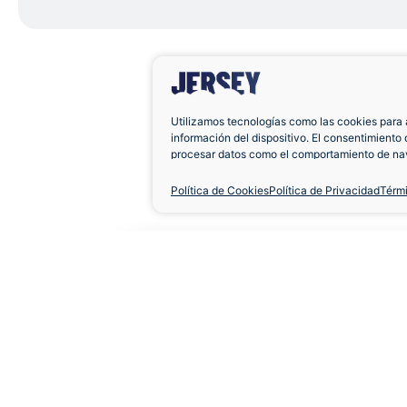
Utilizamos tecnologías como las cookies para 
información del dispositivo. El consentimiento 
procesar datos como el comportamiento de nav
únicas en este sitio. No consentir o retirar el 
negativamente a ciertas características y func
Política de Cookies
Política de Privacidad
Térm
Camiseta Inter 1997-