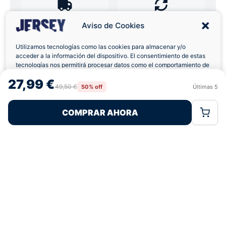
Envíos a Domicilio
Devolución 7 Días
Aviso de Cookies
Utilizamos tecnologías como las cookies para almacenar y/o
acceder a la información del dispositivo. El consentimiento de estas
tecnologías nos permitirá procesar datos como el comportamiento de
navegación o las identificaciones únicas en este sitio. No consentir o
Pagos 100% Seguros
Ofertas Sin Límites
27,99 €
retirar el consentimiento, puede afectar negativamente a ciertas
49,50 €
50% off
Últimas
5
Rechazar
Aceptar
características y funciones.
COMPRAR AHORA
Política de Cookies
Política de Privacidad
Términos Legales
4,8
basado en 12+ reseñas
★★★★★
verificadas
¿Tienes dudas con la talla o el envío?
Escríbenos por WhatsApp