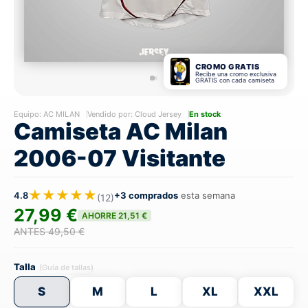
CROMO GRATIS
Recibe una cromo exclusiva
GRATIS con cada camiseta
Equipo:
AC MILAN
Vendido por: Cloud Jersey
En stock
Camiseta AC Milan
2006-07 Visitante
★★★★★
4.8
+3 comprados
esta semana
(12)
27,99 €
AHORRE 21,51 €
ANTES 49,50 €
Talla
(Guía de tallas)
S
M
L
XL
XXL