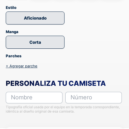
Estilo
Aficionado
Manga
Corta
Parches
+ Agregar parche
PERSONALIZA TU CAMISETA
Nombre
Número
Tipografía oficial usada por el equipo en la temporada correspondiente,
idéntica al diseño original de esa camiseta.