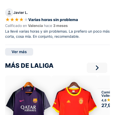
Javier L.
★
★
★
★
★
Varias horas sin problema
Calificado en
Valencia
hace
3 meses
La llevé varias horas y sin problemas. La prefiero un poco más
corta, cosa mía. En conjunto, recomendable.
Ver más
MÁS DE LALIGA
Camiset
Valleca
Local
★
4,6
27,99