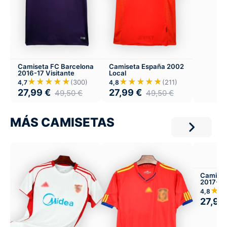
Camiseta FC Barcelona
Camiseta España 2002
2016-17 Visitante
Local
★★★★★
★★★★★
(300)
(211)
4,7
4,8
27,99
€
27,99
€
49,50
€
49,50
€
MÁS CAMISETAS
Camiset
2017-18 
Local
★
4,8
27,99