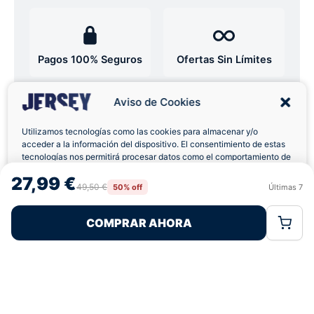
Pagos 100% Seguros
Ofertas Sin Límites
Aviso de Cookies
4,7
basado en 12+ reseñas
★★★★★
verificadas
Utilizamos tecnologías como las cookies para almacenar y/o
acceder a la información del dispositivo. El consentimiento de estas
tecnologías nos permitirá procesar datos como el comportamiento de
navegación o las identificaciones únicas en este sitio. No consentir o
27,99 €
retirar el consentimiento, puede afectar negativamente a ciertas
49,50 €
¿Tienes dudas con la talla o el envío?
50% off
Últimas
7
Rechazar
Aceptar
características y funciones.
Escríbenos por WhatsApp
COMPRAR AHORA
Política de Cookies
Política de Privacidad
Términos Legales