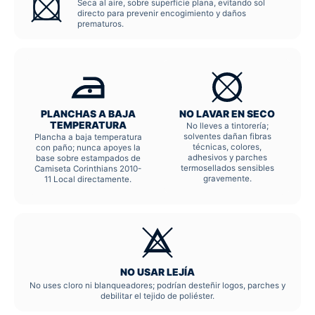
Seca al aire, sobre superficie plana, evitando sol
directo para prevenir encogimiento y daños
prematuros.
PLANCHAS A BAJA
NO LAVAR EN SECO
TEMPERATURA
No lleves a tintorería;
solventes dañan fibras
Plancha a baja temperatura
técnicas, colores,
con paño; nunca apoyes la
adhesivos y parches
base sobre estampados de
termosellados sensibles
Camiseta Corinthians 2010-
gravemente.
11 Local directamente.
NO USAR LEJÍA
No uses cloro ni blanqueadores; podrían desteñir logos, parches y
debilitar el tejido de poliéster.