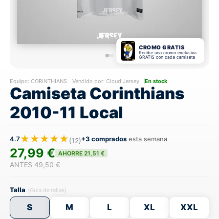
CROMO GRATIS
Recibe una cromo exclusiva
GRATIS con cada camiseta
Equipo:
CORINTHIANS
Vendido por: Cloud Jersey
En stock
Camiseta Corinthians
2010-11 Local
★★★★★
4.7
+3 comprados
esta semana
(12)
27,99 €
AHORRE 21,51 €
ANTES 49,50 €
Talla
(Guía de tallas)
S
M
L
XL
XXL