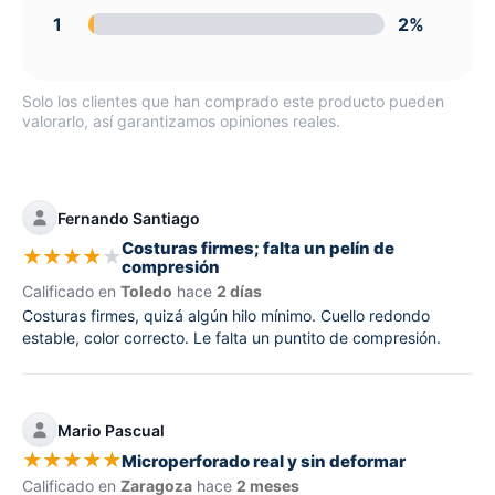
1
2%
Solo los clientes que han comprado este producto pueden
valorarlo, así garantizamos opiniones reales.
Fernando Santiago
Costuras firmes; falta un pelín de
★
★
★
★
★
compresión
Calificado en
Toledo
hace
2 días
Costuras firmes, quizá algún hilo mínimo. Cuello redondo
estable, color correcto. Le falta un puntito de compresión.
Mario Pascual
★
★
★
★
★
Microperforado real y sin deformar
Calificado en
Zaragoza
hace
2 meses