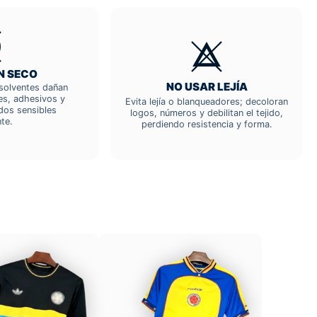
N SECO
NO USAR LEJÍA
; solventes dañan
res, adhesivos y
Evita lejía o blanqueadores; decoloran
dos sensibles
logos, números y debilitan el tejido,
te.
perdiendo resistencia y forma.