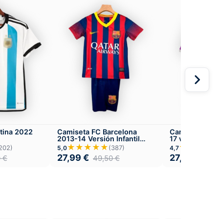
tina 2022
Camiseta FC Barcelona
Camiseta Real
2013-14 Versión Infantil
17 visitante
Local
★★★★★
★★★★
202)
(387)
5,0
4,7
27,99
€
27,99
€
0
€
49,50
€
49,