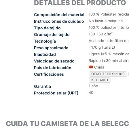
DETALLES DEL PRODUCTO
100 % Poliéster recicl
Composición del material
No lavar a máquina
Instrucciones de cuidado
100 % poliéster interl
Tipo de tejido
150-160 g/m²
Gramaje del tejido
Acabado hidrofílico d
Tecnología
±170 g (talla L)
Peso aproximado
Ligera (≈5 % mecánica
Elasticidad
Rápido (≤30 min al air
Velocidad de secado
China
País de fabricación
Certificaciones
OEKO-TEX® Std 100
ISO 14001
1 año
Garantía
40
Protección solar (UPF)
CUIDA TU CAMISETA DE LA SELE