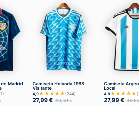
Camiseta Argen
o de Madrid
Camiseta Holanda 1988
Local
e
Visitante
★★★★★
★★★★★
(
7)
(244)
4,8
4,9
27,99
€
27,99
€
49,5
€
49,50
€