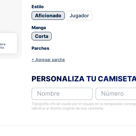
Estilo
Aficionado
Jugador
Manga
Corta
siva
eta
Parches
+ Agregar parche
PERSONALIZA TU CAMISET
Nombre
Número
Tipografía oficial usada por el equipo en la temporada corres
idéntica al diseño original de esa camiseta.