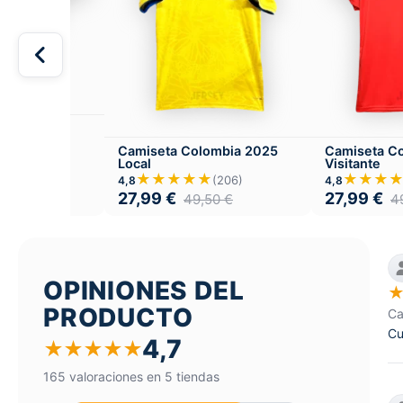
ombia 1990
Camiseta Colombia 2025
Camiseta C
★
(256)
Local
Visitante
,50
€
★★★★★
★★★
(206)
4,8
4,8
27,99
€
27,99
€
49,50
€
4
OPINIONES DEL
PRODUCTO
Ca
Cu
4,7
★
★
★
★
★
165 valoraciones en 5 tiendas