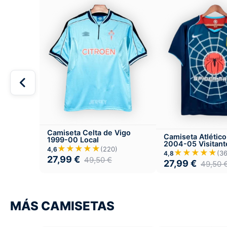
Camiseta Celta de Vigo
Camiseta Atlétic
1999-00 Local
2004-05 Visitant
★★★★★
(220)
4,6
★★★★★
(36
4,8
27,99
€
49,50
€
27,99
€
49,50
MÁS CAMISETAS