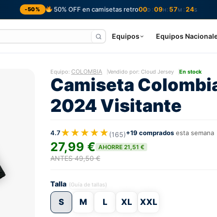
50% OFF en camisetas retro
00
09
57
23
:
:
:
-50%
D
H
M
S
Equipos
Equipos Nacional
COLOMBIA
Equipo:
Vendido por: Cloud Jersey
En stock
Camiseta Colombi
2024 Visitante
★★★★★
4.7
+19 comprados
esta semana
(165)
27,99 €
AHORRE 21,51 €
ANTES 49,50 €
Talla
(Guía de tallas)
S
M
L
XL
XXL