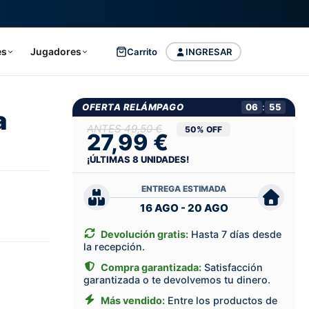
es
Jugadores
Carrito
INGRESAR
OFERTA RELÁMPAGO
06
:
54
a
49,50 €
50% OFF
27,99 €
¡ÚLTIMAS
8
UNIDADES!
ENTREGA ESTIMADA
16 AGO - 20 AGO
Devolución gratis:
Hasta 7 días desde
la recepción.
Compra garantizada:
Satisfacción
garantizada o te devolvemos tu dinero.
Más vendido:
Entre los productos de