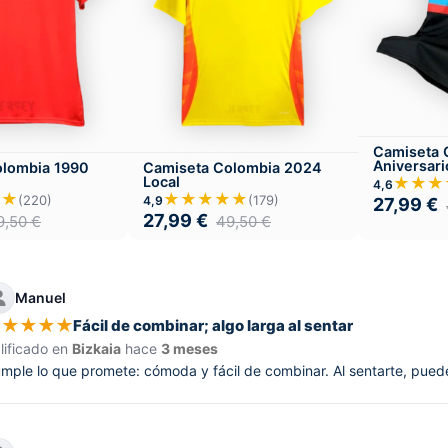
Camiseta 
Aniversari
olombia 1990
Camiseta Colombia 2024
Local
★★★
4,6
★★
★★★★★
(220)
(179)
4,9
27,99
€
27,99
€
9,50
€
49,50
€
Manuel
★
★
★
★
★
Fácil de combinar; algo larga al sentar
lificado en
Bizkaia
hace
3 meses
mple lo que promete: cómoda y fácil de combinar. Al sentarte, puede