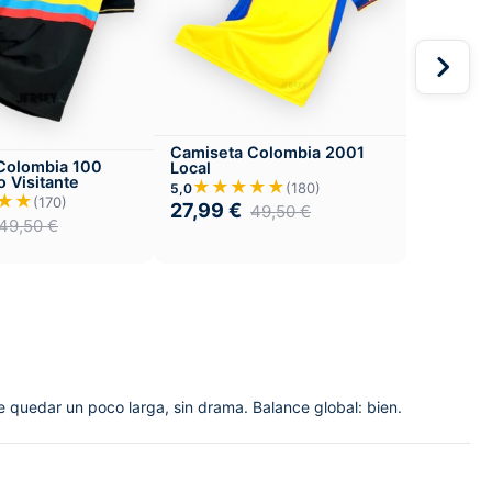
Camiseta Colombia 2001
Colombia 100
Local
o Visitante
★★★★★
(180)
5,0
★★
(170)
27,99
€
49,50
€
49,50
€
 quedar un poco larga, sin drama. Balance global: bien.