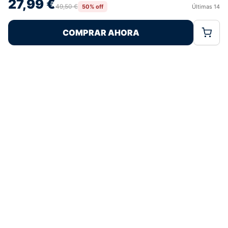
27,99 €
retirar el consentimiento, puede afectar negativamente a ciertas
49,50 €
50% off
Últimas
14
Rechazar
Aceptar
características y funciones.
COMPRAR AHORA
Política de Cookies
Política de Privacidad
Términos Legales
Pagos 100% Seguros
Ofertas Sin Límites
4,7
basado en 188+ reseñas
★★★★★
verificadas
¿Tienes dudas con la talla o el envío?
Escríbenos por WhatsApp