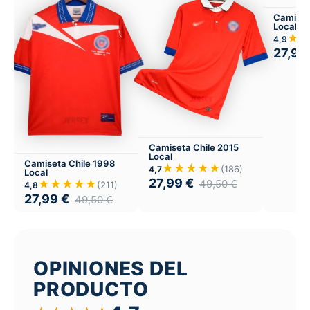
Camiset
Local
★
4,9
27,99
Camiseta Chile 2015
Local
Camiseta Chile 1998
★★★★★
(186)
4,7
Local
27,99
€
★★★★★
49,50
€
(211)
4,8
27,99
€
49,50
€
OPINIONES DEL
PRODUCTO