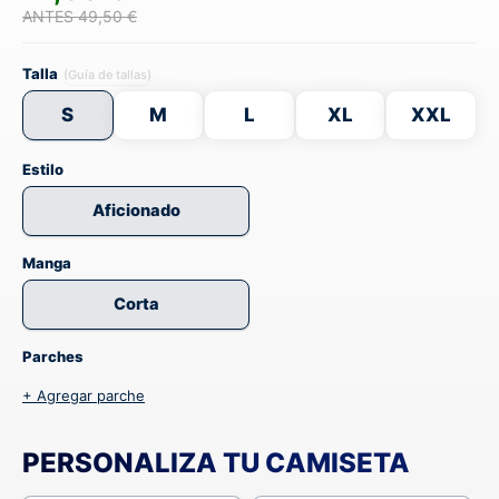
ANTES 49,50 €
Talla
(Guía de tallas)
S
M
L
XL
XXL
Estilo
Aficionado
Manga
Corta
Parches
+ Agregar parche
PERSONALIZA TU CAMISETA