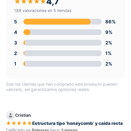
4,7
★
★
★
★
★
188 valoraciones en 5 tiendas
5
86%
4
9%
3
2%
2
1%
1
2%
Solo los clientes que han comprado este producto pueden
valorarlo, así garantizamos opiniones reales.
Cristian
★
★
★
★
★
Estructura tipo ‘honeycomb’ y caída recta
Calificado en
Baleares
hace
3 meses