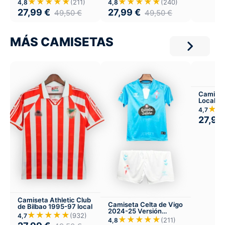
★★★★★
★★★★★
(211)
(240)
4,8
4,8
27,99
€
27,99
€
49,50
€
49,50
€
MÁS CAMISETAS
Camiset
Local
★★
4,7
27,99
Camiseta Athletic Club
Camiseta Celta de Vigo
de Bilbao 1995-97 local
2024-25 Versión
★★★★★
(932)
4,7
Infantil Local
★★★★★
(211)
4,8