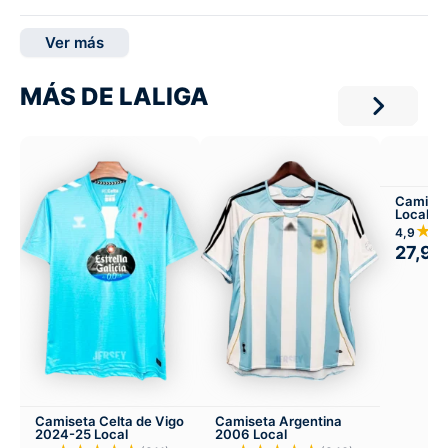
Ver más
MÁS DE LALIGA
Camiset
Local
★
4,9
27,99
Camiseta Celta de Vigo
Camiseta Argentina
2024-25 Local
2006 Local