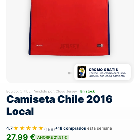
CROMO GRATIS
Recibe una cromo exclusiva
GRATIS con cada camiseta
CHILE
Equipo:
Vendido por: Cloud Jersey
En stock
Camiseta Chile 2016
Local
★★★★★
4.7
+18 comprados
esta semana
(188)
27,99 €
AHORRE 21,51 €