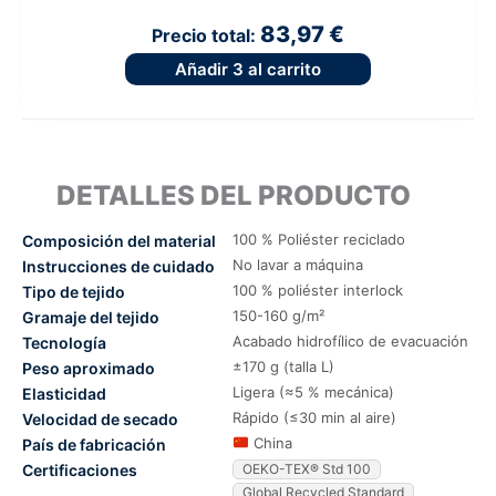
83,97 €
Precio total:
Añadir
3
al carrito
DETALLES DEL PRODUCTO
100 % Poliéster reciclado
Composición del material
No lavar a máquina
Instrucciones de cuidado
100 % poliéster interlock
Tipo de tejido
150-160 g/m²
Gramaje del tejido
Acabado hidrofílico de evacuación
Tecnología
±170 g (talla L)
Peso aproximado
Ligera (≈5 % mecánica)
Elasticidad
Rápido (≤30 min al aire)
Velocidad de secado
China
País de fabricación
Certificaciones
OEKO-TEX® Std 100
Global Recycled Standard