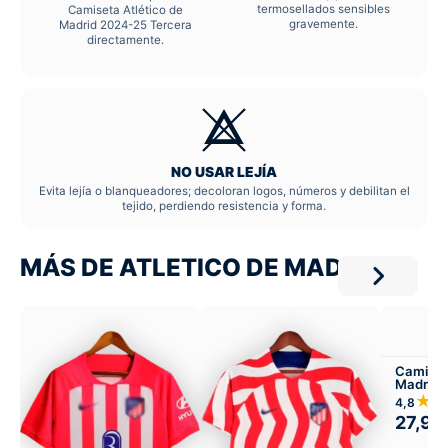
termosellados sensibles
Camiseta Atlético de
gravemente.
Madrid 2024-25 Tercera
directamente.
NO USAR LEJÍA
Evita lejía o blanqueadores; decoloran logos, números y debilitan el
tejido, perdiendo resistencia y forma.
MÁS DE ATLETICO DE MADRID
Camiset
Madrid 
★
4,8
27,99