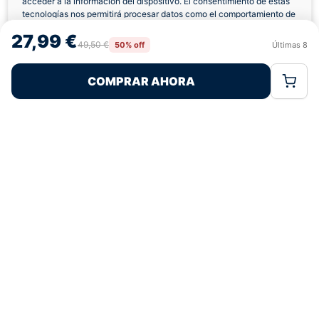
acceder a la información del dispositivo. El consentimiento de estas
Envíos a Domicilio
Devolución 7 Días
tecnologías nos permitirá procesar datos como el comportamiento de
navegación o las identificaciones únicas en este sitio. No consentir o
27,99 €
retirar el consentimiento, puede afectar negativamente a ciertas
49,50 €
50% off
Últimas
8
Rechazar
Aceptar
características y funciones.
COMPRAR AHORA
Política de Cookies
Política de Privacidad
Términos Legales
Pagos 100% Seguros
Ofertas Sin Límites
4,9
basado en 12+ reseñas
★★★★★
verificadas
¿Tienes dudas con la talla o el envío?
Escríbenos por WhatsApp