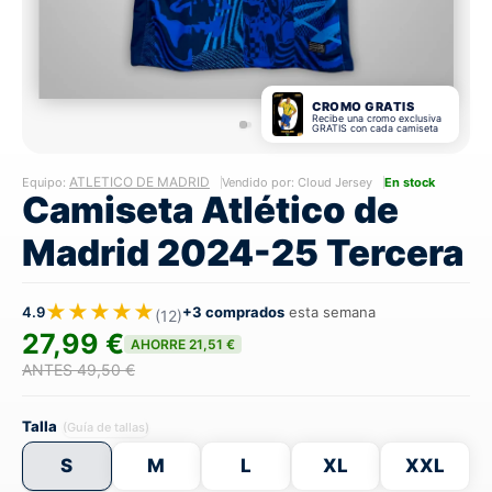
CROMO GRATIS
Recibe una cromo exclusiva
GRATIS con cada camiseta
ATLETICO DE MADRID
Equipo:
Vendido por: Cloud Jersey
En stock
Camiseta Atlético de
Madrid 2024-25 Tercera
★★★★★
4.9
+3 comprados
esta semana
(12)
27,99 €
AHORRE 21,51 €
ANTES 49,50 €
Talla
(Guía de tallas)
S
M
L
XL
XXL