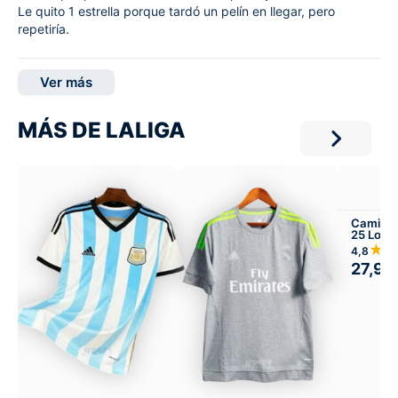
Le quito 1 estrella porque tardó un pelín en llegar, pero
repetiría.
Ver más
MÁS DE LALIGA
Camiset
25 Local
★
4,8
27,99