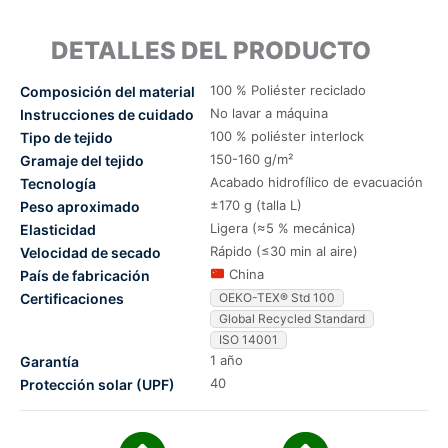
DETALLES DEL PRODUCTO
100 % Poliéster reciclado
Composición del material
No lavar a máquina
Instrucciones de cuidado
100 % poliéster interlock
Tipo de tejido
150-160 g/m²
Gramaje del tejido
Acabado hidrofílico de evacuación
Tecnología
±170 g (talla L)
Peso aproximado
Ligera (≈5 % mecánica)
Elasticidad
Rápido (≤30 min al aire)
Velocidad de secado
China
País de fabricación
Certificaciones
OEKO-TEX® Std 100
Global Recycled Standard
ISO 14001
1 año
Garantía
40
Protección solar (UPF)