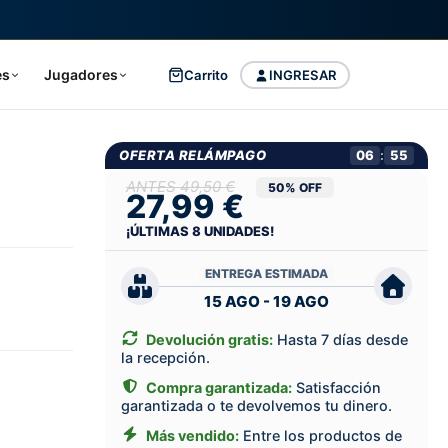
es
Jugadores
Carrito
INGRESAR
OFERTA RELÁMPAGO
06
:
55
49,50 €
50% OFF
27,99 €
¡ÚLTIMAS
8
UNIDADES!
ENTREGA ESTIMADA
15 AGO - 19 AGO
Devolución gratis:
Hasta 7 días desde
la recepción.
Compra garantizada:
Satisfacción
garantizada o te devolvemos tu dinero.
Más vendido:
Entre los productos de