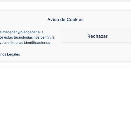
Aviso de Cookies
almacenar y/o acceder a la
Rechazar
de estas tecnologías nos permitirá
egación o las identificaciones
consentimiento, puede afectar
iones.
inos Legales
003-04 Local
S
M
L
XL