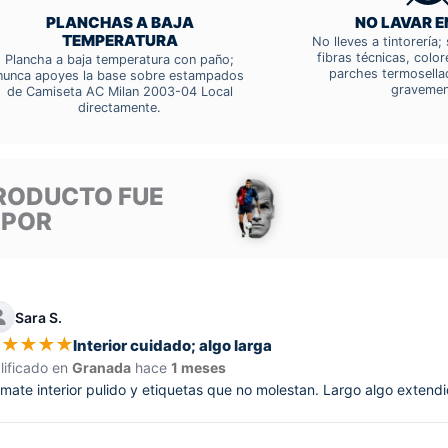
PLANCHAS A BAJA
NO LAVAR E
TEMPERATURA
No lleves a tintorería
fibras técnicas, colo
Plancha a baja temperatura con paño;
parches termosella
nunca apoyes la base sobre estampados
gravemen
de Camiseta AC Milan 2003-04 Local
directamente.
RODUCTO FUE
 POR
Sara S.
★
★
★
★
★
Interior cuidado; algo larga
lificado en
Granada
hace
1 meses
mate interior pulido y etiquetas que no molestan. Largo algo extendi