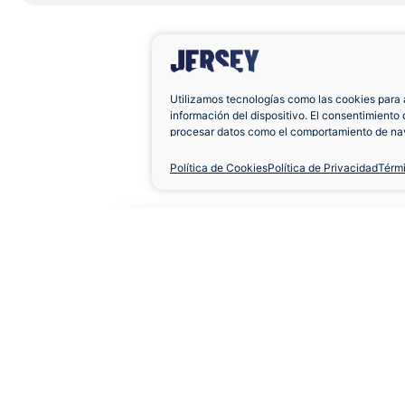
Utilizamos tecnologías como las cookies para 
información del dispositivo. El consentimiento 
procesar datos como el comportamiento de nav
únicas en este sitio. No consentir o retirar el 
negativamente a ciertas características y func
Política de Cookies
Política de Privacidad
Térm
Camiseta AC Milan 2