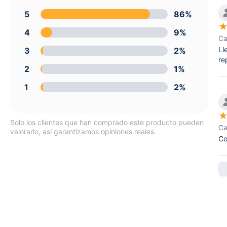
5
86%
4
9%
Ca
Ll
3
2%
re
2
1%
1
2%
Solo los clientes que han comprado este producto pueden
Ca
valorarlo, así garantizamos opiniones reales.
Co