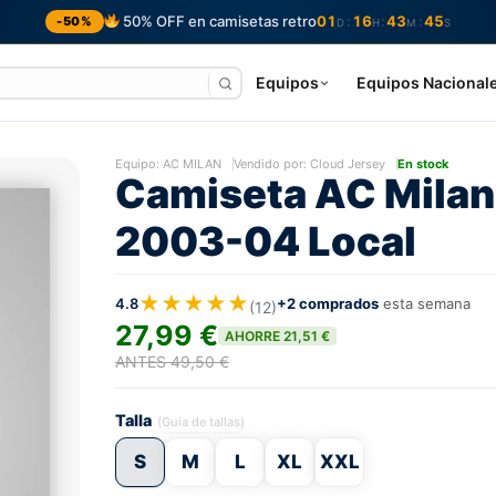
50% OFF en camisetas retro
01
16
43
44
:
:
:
-50%
D
H
M
S
Equipos
Equipos Nacional
Equipo:
AC MILAN
Vendido por: Cloud Jersey
En stock
Camiseta AC Milan
2003-04 Local
★★★★★
4.8
+2 comprados
esta semana
(12)
27,99 €
AHORRE 21,51 €
ANTES 49,50 €
Talla
(Guía de tallas)
S
M
L
XL
XXL