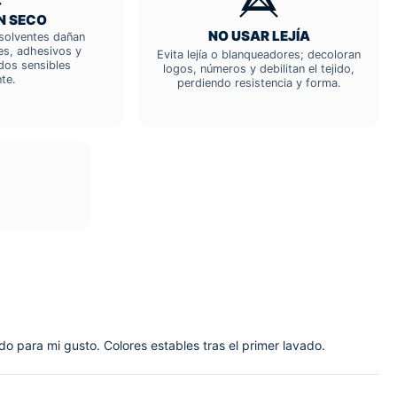
N SECO
NO USAR LEJÍA
; solventes dañan
res, adhesivos y
Evita lejía o blanqueadores; decoloran
dos sensibles
logos, números y debilitan el tejido,
te.
perdiendo resistencia y forma.
do para mi gusto. Colores estables tras el primer lavado.