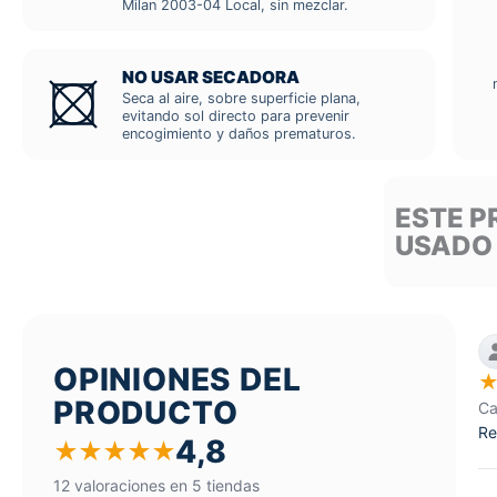
Milan 2003-04 Local, sin mezclar.
NO USAR SECADORA
Seca al aire, sobre superficie plana,
evitando sol directo para prevenir
encogimiento y daños prematuros.
ESTE P
USADO
OPINIONES DEL
PRODUCTO
Ca
Re
4,8
★
★
★
★
★
12 valoraciones en 5 tiendas