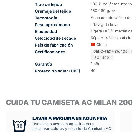
100 % poliéster interl
Tipo de tejido
150-160 g/m²
Gramaje del tejido
Acabado hidrofílico d
Tecnología
±170 g (talla L)
Peso aproximado
Ligera (≈5 % mecánica
Elasticidad
Rápido (≤30 min al air
Velocidad de secado
China
País de fabricación
Certificaciones
OEKO-TEX® Std 100
ISO 14001
1 año
Garantía
40
Protección solar (UPF)
CUIDA TU CAMISETA AC MILAN 2
LAVAR A MÁQUINA EN AGUA FRÍA
Usa ciclo suave con agua fría para
preservar colores y escudo de Camiseta AC