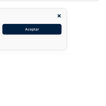
Aceptar
27,99 €
49,50 €
XXL
AÑADIR AL
CARRITO