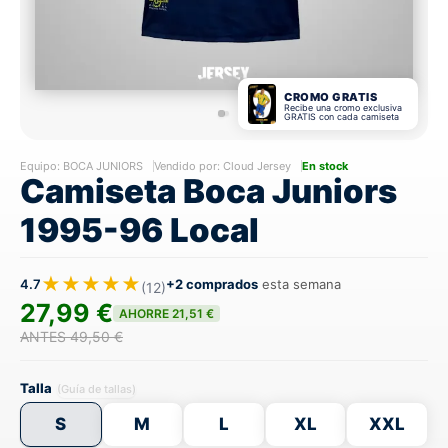
CROMO GRATIS
Recibe una cromo exclusiva
GRATIS con cada camiseta
Equipo:
BOCA JUNIORS
Vendido por: Cloud Jersey
En stock
Camiseta Boca Juniors
1995-96 Local
★★★★★
4.7
+2 comprados
esta semana
(12)
27,99 €
AHORRE 21,51 €
ANTES 49,50 €
Talla
(Guía de tallas)
S
M
L
XL
XXL