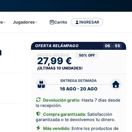
es
Jugadores
Carrito
INGRESAR
OFERTA RELÁMPAGO
06
:
55
a
49,50 €
50% OFF
27,99 €
¡ÚLTIMAS
10
UNIDADES!
ENTREGA ESTIMADA
16 AGO - 20 AGO
Devolución gratis:
Hasta 7 días desde
la recepción.
Compra garantizada:
Satisfacción
garantizada o te devolvemos tu dinero.
Más vendido:
Entre los productos de