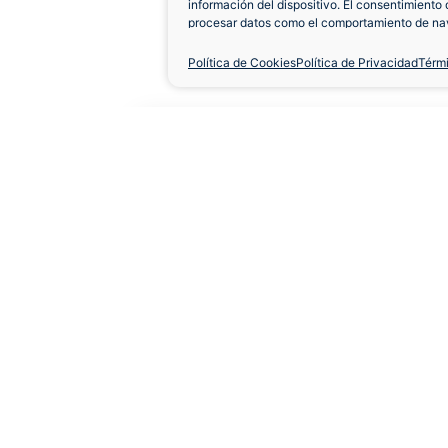
información del dispositivo. El consentimiento 
procesar datos como el comportamiento de nav
únicas en este sitio. No consentir o retirar el 
negativamente a ciertas características y func
Política de Cookies
Política de Privacidad
Térm
Camiseta Zaragoza 2