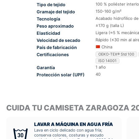
100 % poliéster interl
Tipo de tejido
150-160 g/m²
Gramaje del tejido
Acabado hidrofílico d
Tecnología
±170 g (talla L)
Peso aproximado
Ligera (≈5 % mecánica
Elasticidad
Rápido (≤30 min al air
Velocidad de secado
China
País de fabricación
Certificaciones
OEKO-TEX® Std 100
ISO 14001
1 año
Garantía
40
Protección solar (UPF)
CUIDA TU CAMISETA ZARAGOZA 2
LAVAR A MÁQUINA EN AGUA FRÍA
Lava en ciclo delicado con agua fría;
conserva colores, costuras y escudo