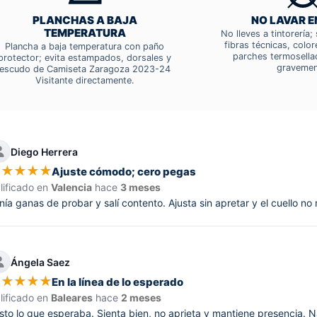
PLANCHAS A BAJA
NO LAVAR E
TEMPERATURA
No lleves a tintorería
fibras técnicas, colo
Plancha a baja temperatura con paño
parches termosella
protector; evita estampados, dorsales y
gravemen
escudo de Camiseta Zaragoza 2023-24
Visitante directamente.
Diego Herrera
★
★
★
★
★
Ajuste cómodo; cero pegas
lificado en
Valencia
hace
3 meses
nía ganas de probar y salí contento. Ajusta sin apretar y el cuello no
Ángela Saez
★
★
★
★
★
En la línea de lo esperado
lificado en
Baleares
hace
2 meses
sto lo que esperaba. Sienta bien, no aprieta y mantiene presencia.