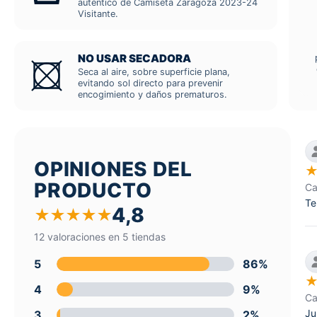
auténtico de Camiseta Zaragoza 2023-24
Visitante.
NO USAR SECADORA
Seca al aire, sobre superficie plana,
evitando sol directo para prevenir
encogimiento y daños prematuros.
OPINIONES DEL
PRODUCTO
Ca
Te
4,8
★
★
★
★
★
12 valoraciones en 5 tiendas
5
86%
4
9%
Ca
Ju
3
2%