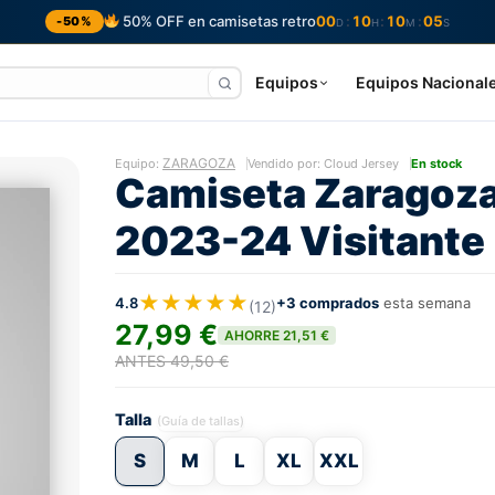
50% OFF en camisetas retro
00
10
10
04
:
:
:
-50%
D
H
M
S
Equipos
Equipos Nacional
ZARAGOZA
Equipo:
Vendido por: Cloud Jersey
En stock
Camiseta Zaragoz
2023-24 Visitante
★★★★★
4.8
+3 comprados
esta semana
(12)
27,99 €
AHORRE 21,51 €
ANTES 49,50 €
Talla
(Guía de tallas)
S
M
L
XL
XXL