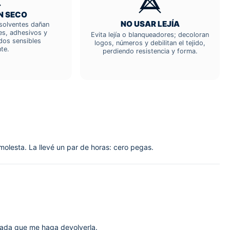
N SECO
NO USAR LEJÍA
; solventes dañan
res, adhesivos y
Evita lejía o blanqueadores; decoloran
dos sensibles
logos, números y debilitan el tejido,
te.
perdiendo resistencia y forma.
 molesta. La llevé un par de horas: cero pegas.
 Nada que me haga devolverla.