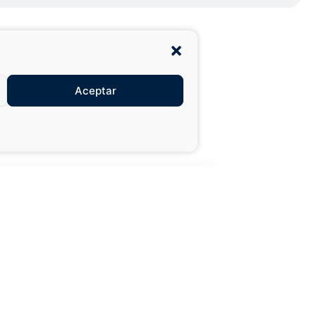
Aceptar
27,99 €
49,50 €
XXL
AÑADIR AL
CARRITO