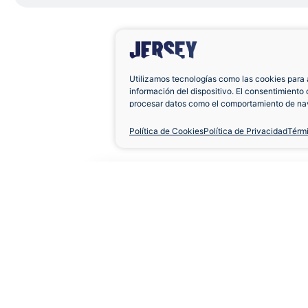
Utilizamos tecnologías como las cookies para 
información del dispositivo. El consentimiento 
procesar datos como el comportamiento de nav
únicas en este sitio. No consentir o retirar el 
negativamente a ciertas características y func
Política de Cookies
Política de Privacidad
Térm
Camiseta Real Zarag