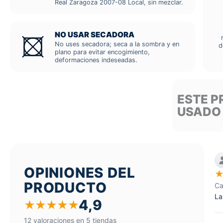
Real Zaragoza 2007-08 Local, sin mezclar.
NO USAR SECADORA
No uses secadora; seca a la sombra y en
d
plano para evitar encogimiento,
deformaciones indeseadas.
ESTE P
USADO
OPINIONES DEL
PRODUCTO
Ca
La
4,9
★
★
★
★
★
12 valoraciones en 5 tiendas