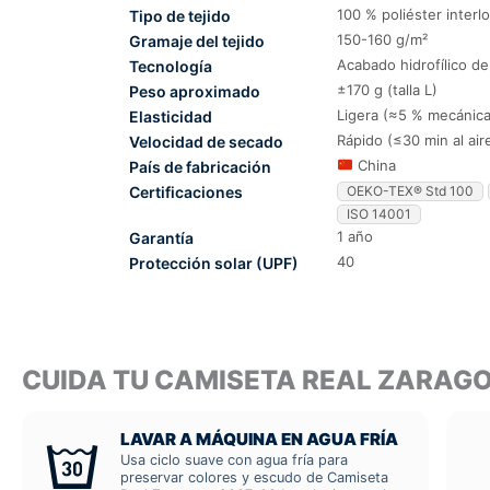
100 % poliéster interl
Tipo de tejido
150-160 g/m²
Gramaje del tejido
Acabado hidrofílico d
Tecnología
±170 g (talla L)
Peso aproximado
Ligera (≈5 % mecánica
Elasticidad
Rápido (≤30 min al air
Velocidad de secado
China
País de fabricación
Certificaciones
OEKO-TEX® Std 100
ISO 14001
1 año
Garantía
40
Protección solar (UPF)
CUIDA TU CAMISETA REAL ZARAG
LAVAR A MÁQUINA EN AGUA FRÍA
Usa ciclo suave con agua fría para
preservar colores y escudo de Camiseta