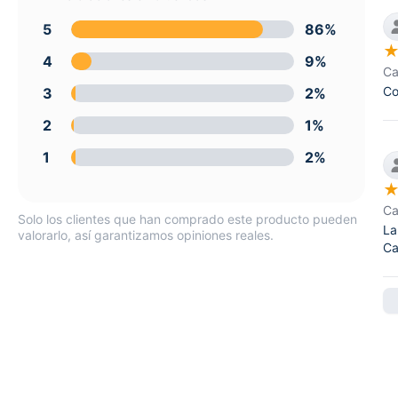
5
86%
4
9%
Ca
Co
3
2%
2
1%
1
2%
Ca
Solo los clientes que han comprado este producto pueden
La
valorarlo, así garantizamos opiniones reales.
Ca