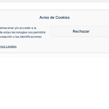
Aviso de Cookies
almacenar y/o acceder a la
Rechazar
de estas tecnologías nos permitirá
egación o las identificaciones
consentimiento, puede afectar
iones.
inos Legales
oza 2007-08 Local
S
M
L
XL