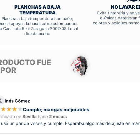
PLANCHAS A BAJA
NO LAVAR E
TEMPERATURA
Evita tintorería y solv
químicas deterioran f
Plancha a baja temperatura con paño;
colores y apliques termo
nunca apoyes la base sobre estampados
e Camiseta Real Zaragoza 2007-08 Local
directamente.
RODUCTO FUE
 POR
Inés Gómez
★
★
★
★
★
Cumple; mangas mejorables
lificado en
Sevilla
hace
2 meses
 usé un par de veces y cumple. Esperaba algo más de ajuste en manga