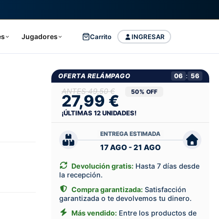
es
Jugadores
Carrito
INGRESAR
OFERTA RELÁMPAGO
06
:
55
49,50 €
50% OFF
27,99 €
¡ÚLTIMAS
12
UNIDADES!
ENTREGA ESTIMADA
17 AGO - 21 AGO
Devolución gratis:
Hasta 7 días desde
la recepción.
Compra garantizada:
Satisfacción
garantizada o te devolvemos tu dinero.
Más vendido:
Entre los productos de