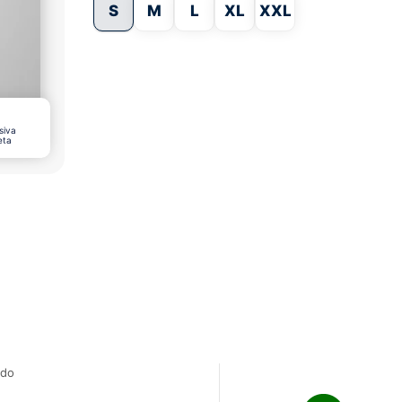
S
M
L
XL
XXL
siva
eta
ado