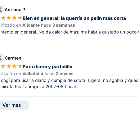
Adriana P.
★
★
★
★
★
Bien en general; la querría un pelín más corta
lificado en
Alicante
hace
3 semanas
ntento en general. No da calor de más; me habría gustado un poco m
Carmen
★
★
★
★
★
Para diario y partidillo
lificado en
Valladolid
hace
2 meses
 cogí para usar a diario y cumple de sobra. Ligera, no agobia y qued
miseta Real Zaragoza 2007-08 Local.
Ver más