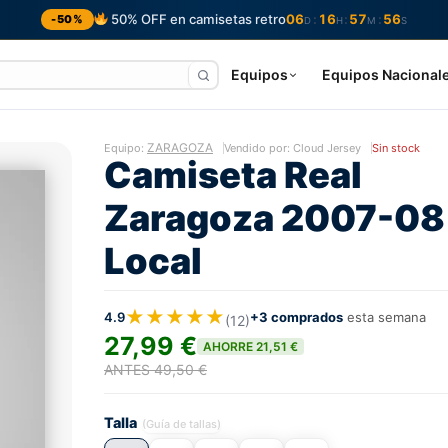
50% OFF en camisetas retro
06
16
57
55
:
:
:
-50%
D
H
M
S
Equipos
Equipos Nacional
ZARAGOZA
Equipo:
Vendido por: Cloud Jersey
Sin stock
Camiseta Real
Zaragoza 2007-08
Local
★★★★★
4.9
+3 comprados
esta semana
(12)
27,99 €
AHORRE 21,51 €
ANTES 49,50 €
Talla
(Guía de tallas)