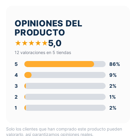
OPINIONES DEL
PRODUCTO
5,0
★
★
★
★
★
12 valoraciones en 5 tiendas
5
86%
4
9%
3
2%
2
1%
1
2%
Solo los clientes que han comprado este producto pueden
valorarlo, así garantizamos opiniones reales.