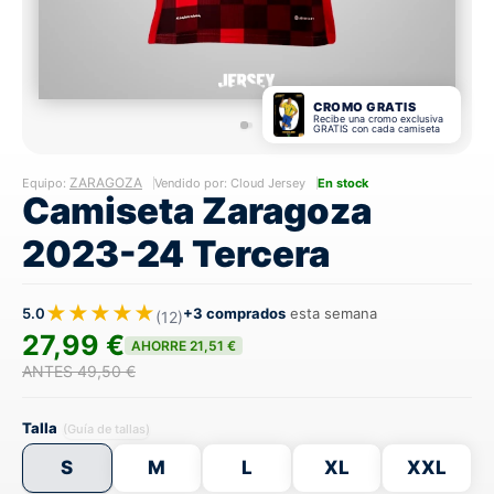
CROMO GRATIS
Recibe una cromo exclusiva
GRATIS con cada camiseta
ZARAGOZA
Equipo:
Vendido por: Cloud Jersey
En stock
Camiseta Zaragoza
2023-24 Tercera
★★★★★
5.0
+3 comprados
esta semana
(12)
27,99 €
AHORRE 21,51 €
ANTES 49,50 €
Talla
(Guía de tallas)
S
M
L
XL
XXL