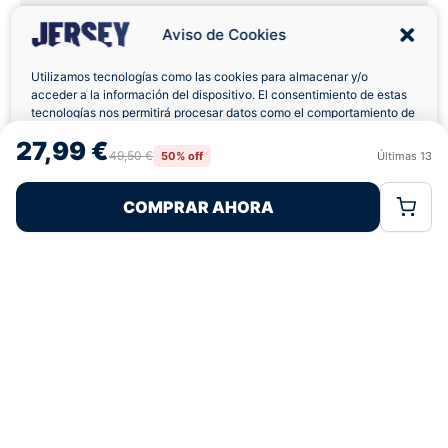
Aviso de Cookies
5,0
basado en 12+ reseñas
★★★★★
verificadas
Utilizamos tecnologías como las cookies para almacenar y/o
acceder a la información del dispositivo. El consentimiento de estas
tecnologías nos permitirá procesar datos como el comportamiento de
navegación o las identificaciones únicas en este sitio. No consentir o
27,99 €
¿Tienes dudas con la talla o el envío?
retirar el consentimiento, puede afectar negativamente a ciertas
49,50 €
50% off
Últimas
13
Rechazar
Aceptar
características y funciones.
Escríbenos por WhatsApp
COMPRAR AHORA
Política de Cookies
Política de Privacidad
Términos Legales