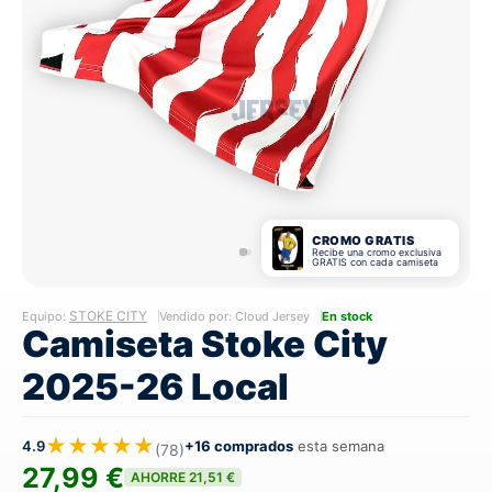
CROMO GRATIS
Recibe una cromo exclusiva
GRATIS con cada camiseta
STOKE CITY
Equipo:
Vendido por: Cloud Jersey
En stock
Camiseta Stoke City
2025-26 Local
★★★★★
4.9
+16 comprados
esta semana
(78)
27,99 €
AHORRE 21,51 €