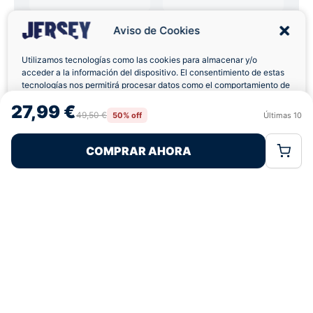
Aviso de Cookies
Utilizamos tecnologías como las cookies para almacenar y/o
acceder a la información del dispositivo. El consentimiento de estas
Pagos 100% Seguros
Ofertas Sin Límites
tecnologías nos permitirá procesar datos como el comportamiento de
navegación o las identificaciones únicas en este sitio. No consentir o
27,99 €
retirar el consentimiento, puede afectar negativamente a ciertas
49,50 €
50% off
Últimas
10
Rechazar
Aceptar
características y funciones.
4,9
basado en 78+ reseñas
★★★★★
verificadas
COMPRAR AHORA
Política de Cookies
Política de Privacidad
Términos Legales
¿Tienes dudas con la talla o el envío?
Escríbenos por WhatsApp