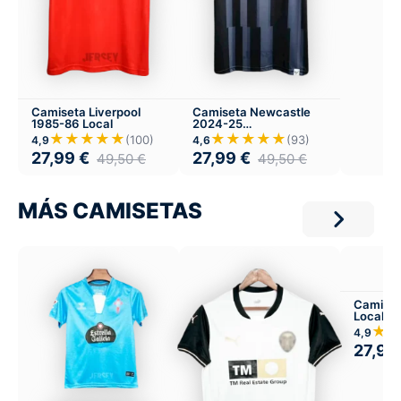
Camiseta Liverpool
Camiseta Newcastle
1985-86 Local
2024-25
Entrenamiento
★★★★★
★★★★★
(100)
(93)
4,9
4,6
27,99
€
27,99
€
49,50
€
49,50
€
MÁS CAMISETAS
Camiset
Local
★
4,9
27,99