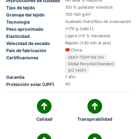
No lavar a máquina
Instrucciones de cuidado
100 % poliéster interlock
Tipo de tejido
150-160 g/m²
Gramaje del tejido
Acabado hidrofílico de evacuación
Tecnología
±170 g (talla L)
Peso aproximado
Ligera (≈5 % mecánica)
Elasticidad
Rápido (≤30 min al aire)
Velocidad de secado
China
País de fabricación
Certificaciones
OEKO-TEX® Std 100
Global Recycled Standard
ISO 14001
1 año
Garantía
40
Protección solar (UPF)
Calidad
Transpirabilidad