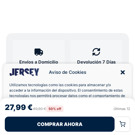
Envíos a Domicilio
Devolución 7 Días
Aviso de Cookies
Utilizamos tecnologías como las cookies para almacenar y/o
acceder a la información del dispositivo. El consentimiento de estas
tecnologías nos permitirá procesar datos como el comportamiento de
Pagos 100% Seguros
Ofertas Sin Límites
navegación o las identificaciones únicas en este sitio. No consentir o
27,99 €
retirar el consentimiento, puede afectar negativamente a ciertas
49,50 €
50% off
Últimas
12
Rechazar
Aceptar
características y funciones.
4,8
basado en 180+ reseñas
★★★★★
COMPRAR AHORA
verificadas
Política de Cookies
Política de Privacidad
Términos Legales