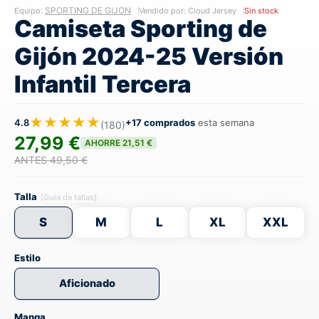
SPORTING DE GIJON
Equipo:
Vendido por: Cloud Jersey
Sin stock
Camiseta Sporting de
Gijón 2024-25 Versión
Infantil Tercera
★★★★★
4.8
+17 comprados
esta semana
(180)
27,99 €
AHORRE 21,51 €
ANTES 49,50 €
Talla
(Guía de tallas)
S
M
L
XL
XXL
Estilo
Aficionado
Manga