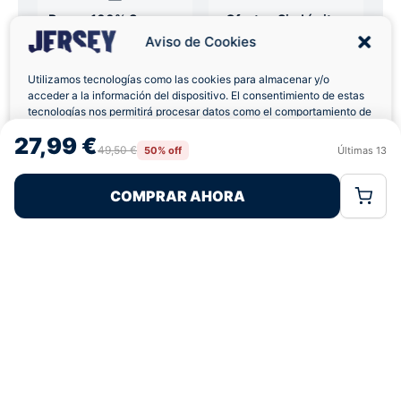
Pagos 100% Seguros
Ofertas Sin Límites
Aviso de Cookies
Utilizamos tecnologías como las cookies para almacenar y/o
4,8
basado en 12+ reseñas
★★★★★
acceder a la información del dispositivo. El consentimiento de estas
verificadas
tecnologías nos permitirá procesar datos como el comportamiento de
navegación o las identificaciones únicas en este sitio. No consentir o
27,99 €
retirar el consentimiento, puede afectar negativamente a ciertas
49,50 €
50% off
Últimas
13
Rechazar
Aceptar
características y funciones.
¿Tienes dudas con la talla o el envío?
COMPRAR AHORA
Política de Cookies
Política de Privacidad
Términos Legales
Escríbenos por WhatsApp