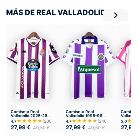
MÁS DE REAL VALLADOLID
Camiseta Real
Camiseta Real
Camiset
Valladolid 2025-26
Valladolid 1995-96
Vallado
Local
Local
Local
★★★★★
★★★★★
★
(230)
(246)
4,7
4,7
5,0
27,99
€
27,99
€
27,99
49,50
€
49,50
€