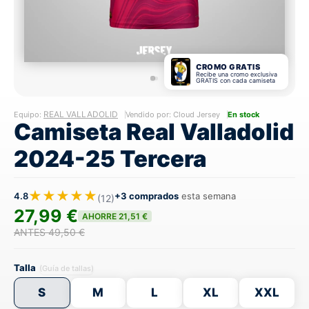
CROMO GRATIS
Recibe una cromo exclusiva
GRATIS con cada camiseta
REAL VALLADOLID
Equipo:
Vendido por: Cloud Jersey
En stock
Camiseta Real Valladolid
2024-25 Tercera
★★★★★
4.8
+3 comprados
esta semana
(12)
27,99 €
AHORRE 21,51 €
ANTES 49,50 €
Talla
(Guía de tallas)
S
M
L
XL
XXL