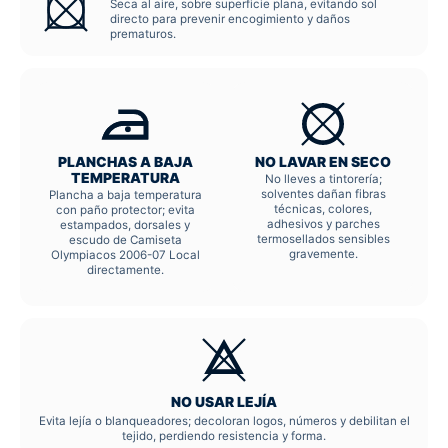
Seca al aire, sobre superficie plana, evitando sol
directo para prevenir encogimiento y daños
prematuros.
PLANCHAS A BAJA
NO LAVAR EN SECO
TEMPERATURA
No lleves a tintorería;
solventes dañan fibras
Plancha a baja temperatura
técnicas, colores,
con paño protector; evita
adhesivos y parches
estampados, dorsales y
termosellados sensibles
escudo de Camiseta
gravemente.
Olympiacos 2006-07 Local
directamente.
NO USAR LEJÍA
Evita lejía o blanqueadores; decoloran logos, números y debilitan el
tejido, perdiendo resistencia y forma.