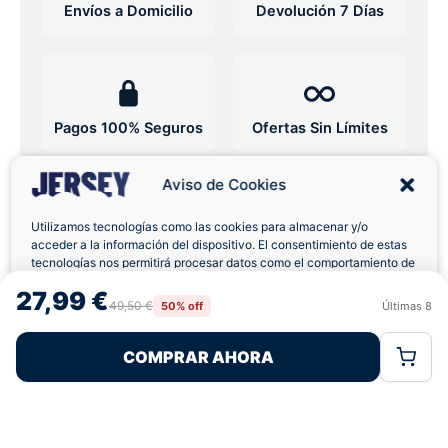
Envíos a Domicilio
Devolución 7 Días
Pagos 100% Seguros
Ofertas Sin Límites
Aviso de Cookies
4,7
basado en 12+ reseñas
★★★★★
verificadas
Utilizamos tecnologías como las cookies para almacenar y/o
acceder a la información del dispositivo. El consentimiento de estas
tecnologías nos permitirá procesar datos como el comportamiento de
navegación o las identificaciones únicas en este sitio. No consentir o
27,99 €
retirar el consentimiento, puede afectar negativamente a ciertas
49,50 €
50% off
Últimas
8
¿Tienes dudas con la talla o el envío?
Rechazar
Aceptar
características y funciones.
Escríbenos por WhatsApp
COMPRAR AHORA
Política de Cookies
Política de Privacidad
Términos Legales