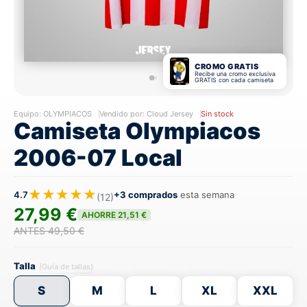
CROMO GRATIS
Recibe una cromo exclusiva
GRATIS con cada camiseta
Equipo:
OLYMPIACOS
Vendido por: Cloud Jersey
Sin stock
Camiseta Olympiacos
2006-07 Local
★★★★★
4.7
+3 comprados
esta semana
(12)
27,99 €
AHORRE 21,51 €
ANTES 49,50 €
Talla
(Guía de tallas)
S
M
L
XL
XXL