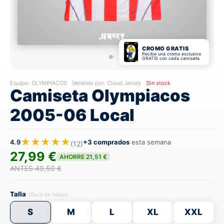
CROMO GRATIS
Recibe una cromo exclusiva
GRATIS con cada camiseta
Equipo:
OLYMPIACOS
Vendido por: Cloud Jersey
Sin stock
Camiseta Olympiacos
2005-06 Local
★★★★★
4.9
+3 comprados
esta semana
(12)
27,99 €
AHORRE 21,51 €
ANTES 49,50 €
Talla
(Guía de tallas)
S
M
L
XL
XXL