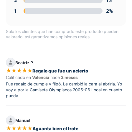
2
1%
1
2%
Solo los clientes que han comprado este producto pueden
valorarlo, así garantizamos opiniones reales.
Beatriz P.
★
★
★
★
★
Regalo que fue un acierto
Calificado en
Valencia
hace
3 meses
Fue regalo de cumple y flipó. Le cambió la cara al abrirla. Yo
voy a por la Camiseta Olympiacos 2005-06 Local en cuanto
pueda.
Manuel
★
★
★
★
★
Aguanta bien el trote