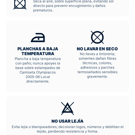
Seca al aire, sobre superficie plana, evitando sol
directo para prevenir encogimiento y daños
prematuros.
PLANCHAS A BAJA
NO LAVAR EN SECO
TEMPERATURA
No lleves a tintorería;
solventes dañan fibras
Plancha a baja temperatura
técnicas, colores,
con paño; nunca apoyes la
adhesivos y parches
base sobre estampados de
termosellados sensibles
Camiseta Olympiacos
gravemente.
2005-06 Local
directamente.
NO USAR LEJÍA
Evita lejía o blanqueadores; decoloran logos, números y debilitan el
tejido, perdiendo resistencia y forma.