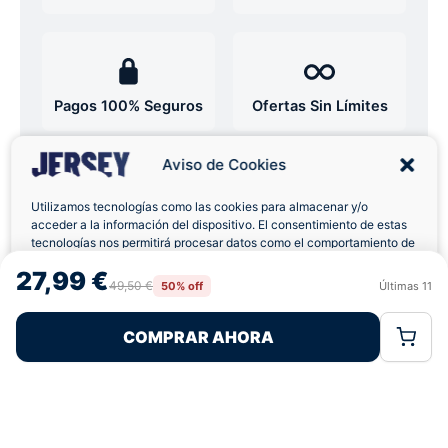
Pagos 100% Seguros
Ofertas Sin Límites
Aviso de Cookies
4,9
basado en 12+ reseñas
★★★★★
verificadas
Utilizamos tecnologías como las cookies para almacenar y/o
acceder a la información del dispositivo. El consentimiento de estas
tecnologías nos permitirá procesar datos como el comportamiento de
navegación o las identificaciones únicas en este sitio. No consentir o
27,99 €
retirar el consentimiento, puede afectar negativamente a ciertas
49,50 €
50% off
Últimas
11
¿Tienes dudas con la talla o el envío?
Rechazar
Aceptar
características y funciones.
Escríbenos por WhatsApp
COMPRAR AHORA
Política de Cookies
Política de Privacidad
Términos Legales