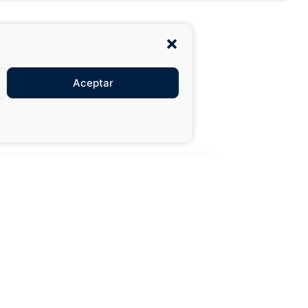
Aceptar
27,99 €
49,50 €
XXL
AÑADIR AL
CARRITO