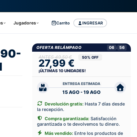
es
Jugadores
Carrito
INGRESAR
OFERTA RELÁMPAGO
06
:
55
990-
49,50 €
50% OFF
27,99 €
l
¡ÚLTIMAS
10
UNIDADES!
ENTREGA ESTIMADA
15 AGO - 19 AGO
Devolución gratis:
Hasta 7 días desde
la recepción.
Compra garantizada:
Satisfacción
garantizada o te devolvemos tu dinero.
Más vendido:
Entre los productos de