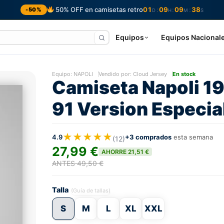
50% OFF en camisetas retro
01
09
09
38
:
:
:
-50%
D
H
M
S
Equipos
Equipos Nacional
Equipo:
NAPOLI
Vendido por: Cloud Jersey
En stock
Camiseta Napoli 1
91 Version Especia
★★★★★
4.9
+3 comprados
esta semana
(12)
27,99 €
AHORRE 21,51 €
ANTES 49,50 €
Talla
(Guía de tallas)
S
M
L
XL
XXL