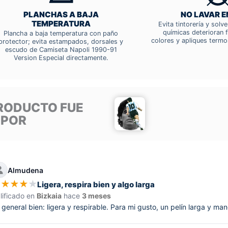
PLANCHAS A BAJA
NO LAVAR E
TEMPERATURA
Evita tintorería y solv
químicas deterioran f
Plancha a baja temperatura con paño
colores y apliques termo
protector; evita estampados, dorsales y
escudo de Camiseta Napoli 1990-91
Version Especial directamente.
RODUCTO FUE
 POR
Almudena
★
★
★
★
★
Ligera, respira bien y algo larga
lificado en
Bizkaia
hace
3 meses
 general bien: ligera y respirable. Para mi gusto, un pelín larga y man