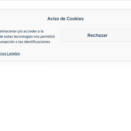
Aviso de Cookies
almacenar y/o acceder a la
Rechazar
de estas tecnologías nos permitirá
egación o las identificaciones
consentimiento, puede afectar
iones.
inos Legales
-91 Version Especial
S
M
L
XL