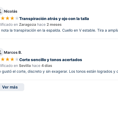
Nicolás
★
★
★
★
★
Transpiración atrás y ojo con la talla
lificado en
Zaragoza
hace
2 meses
 nota la transpiración en la espalda. Cuello en V estable. Tira a amplia
Marcos B.
★
★
★
★
★
Corte sencillo y tonos acertados
lificado en
Sevilla
hace
4 días
 gustó el corte, discreto y sin exagerar. Los tonos están logrados y 
Ver más