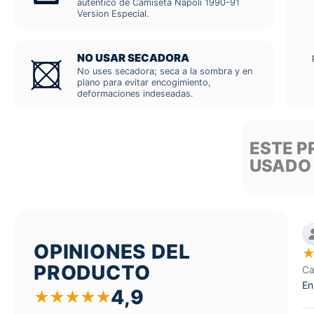
auténtico de Camiseta Napoli 1990-91
Version Especial.
NO USAR SECADORA
No uses secadora; seca a la sombra y en
plano para evitar encogimiento,
deformaciones indeseadas.
ESTE P
USADO
OPINIONES DEL
PRODUCTO
Ca
En
4,9
★
★
★
★
★