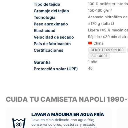
100 % poliéster interl
Tipo de tejido
150-160 g/m²
Gramaje del tejido
Acabado hidrofílico d
Tecnología
±170 g (talla L)
Peso aproximado
Ligera (≈5 % mecánica
Elasticidad
Rápido (≤30 min al air
Velocidad de secado
China
País de fabricación
Certificaciones
OEKO-TEX® Std 100
ISO 14001
1 año
Garantía
40
Protección solar (UPF)
CUIDA TU CAMISETA NAPOLI 1990
LAVAR A MÁQUINA EN AGUA FRÍA
Lava en ciclo delicado con agua fría;
conserva colores, costuras y escudo