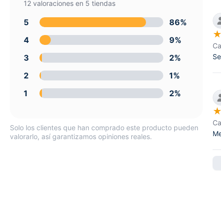
12 valoraciones en 5 tiendas
5
86%
4
9%
Ca
Se
3
2%
2
1%
1
2%
Ca
Solo los clientes que han comprado este producto pueden
Me
valorarlo, así garantizamos opiniones reales.