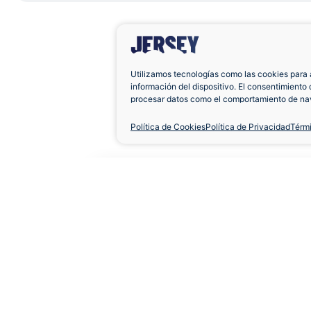
Utilizamos tecnologías como las cookies para 
información del dispositivo. El consentimiento 
procesar datos como el comportamiento de nav
únicas en este sitio. No consentir o retirar el 
negativamente a ciertas características y func
Política de Cookies
Política de Privacidad
Térm
Camiseta Napoli 1990