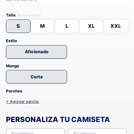
Talla
(Guía de tallas)
S
M
L
XL
XXL
Estilo
Aficionado
Manga
Corta
Parches
+ Agregar parche
PERSONALIZA TU CAMISETA
Nombre
Número