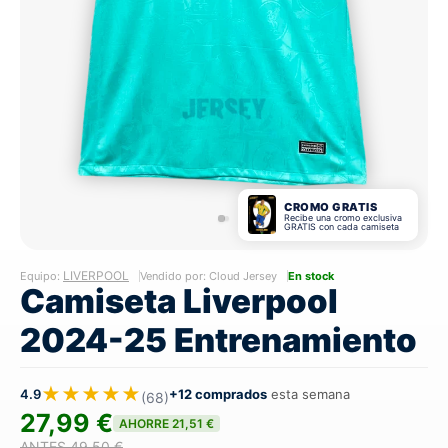
CROMO GRATIS
Recibe una cromo exclusiva
GRATIS con cada camiseta
LIVERPOOL
Equipo:
Vendido por: Cloud Jersey
En stock
Camiseta Liverpool
2024-25 Entrenamiento
★★★★★
4.9
+12 comprados
esta semana
(68)
27,99 €
AHORRE 21,51 €
ANTES 49,50 €