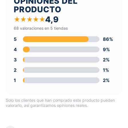
OPINIONES DEL
PRODUCTO
4,9
★
★
★
★
★
68 valoraciones en 5 tiendas
5
86%
4
9%
3
2%
2
1%
1
2%
Solo los clientes que han comprado este producto pueden
valorarlo, así garantizamos opiniones reales.