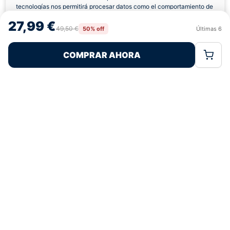
Envíos a Domicilio
Devolución 7 Días
tecnologías nos permitirá procesar datos como el comportamiento de
navegación o las identificaciones únicas en este sitio. No consentir o
27,99 €
retirar el consentimiento, puede afectar negativamente a ciertas
49,50 €
50% off
Últimas
6
Rechazar
Aceptar
características y funciones.
COMPRAR AHORA
Política de Cookies
Política de Privacidad
Términos Legales
Pagos 100% Seguros
Ofertas Sin Límites
4,9
basado en 68+ reseñas
★★★★★
verificadas
¿Tienes dudas con la talla o el envío?
Escríbenos por WhatsApp