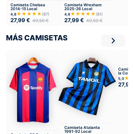
Camiseta Chelsea
Camiseta Wrexham
2014-15 Local
2025-26 Local
★★★★★
★★★★★
(87)
(81)
4,8
4,6
27,99
€
27,99
€
49,50
€
49,50
€
MÁS CAMISETAS
Camiset
la Coru
visitant
★
5,0
27,99
Camiseta Atalanta
1991-92 Local