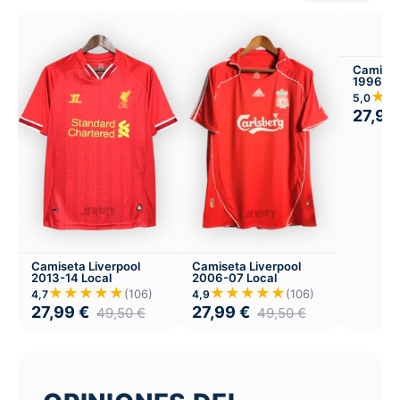
Camiset
1996-97
★
5,0
27,99
Camiseta Liverpool
Camiseta Liverpool
2013-14 Local
2006-07 Local
★★★★★
★★★★★
(106)
(106)
4,7
4,9
27,99
€
27,99
€
49,50
€
49,50
€