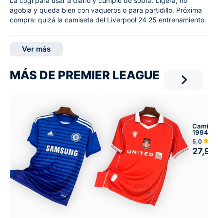
La cogí para usar a diario y cumple de sobra. Ligera, no
agobia y queda bien con vaqueros o para partidillo. Próxima
compra: quizá la camiseta del Liverpool 24 25 entrenamiento.
Ver más
MÁS DE PREMIER LEAGUE
Camiset
1994-95
★
5,0
27,99