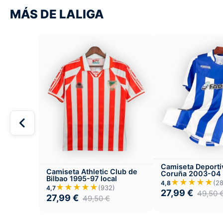
MÁS DE LALIGA
Camiseta Deporti
Camiseta Athletic Club de
Coruña 2003-04 
Bilbao 1995-97 local
★★★★★
(2
4,8
★★★★★
(932)
4,7
27,99
€
49,50
27,99
€
49,50
€