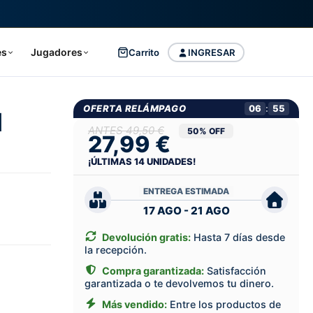
es
Jugadores
Carrito
INGRESAR
OFERTA RELÁMPAGO
06
:
54
l
49,50 €
50% OFF
27,99 €
¡ÚLTIMAS
14
UNIDADES!
ENTREGA ESTIMADA
17 AGO - 21 AGO
Devolución gratis:
Hasta 7 días desde
la recepción.
Compra garantizada:
Satisfacción
garantizada o te devolvemos tu dinero.
Más vendido:
Entre los productos de