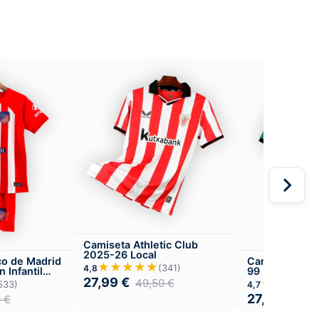
Camiseta Athletic Club
2025-26 Local
co de Madrid
Camiseta Real
★★★★★
(341)
4,8
 Infantil
99 Local
27,99
€
49,50
€
★★★★
533)
4,7
27,99
€
0
€
49,