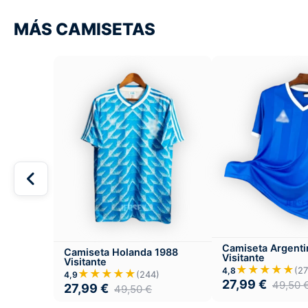
MÁS CAMISETAS
Camiseta Argenti
Camiseta Holanda 1988
Visitante
Visitante
★★★★★
(27
4,8
★★★★★
(244)
4,9
27,99
€
49,50
27,99
€
49,50
€