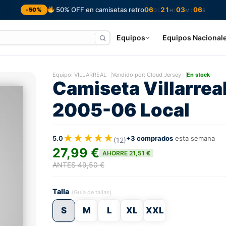
50% OFF en camisetas retro
06
21
03
05
:
:
:
-50%
D
H
M
S
Equipos
Equipos Nacional
Equipo:
VILLARREAL
Vendido por: Cloud Jersey
En stock
Camiseta Villarrea
2005-06 Local
★★★★★
5.0
+3 comprados
esta semana
(12)
27,99 €
AHORRE 21,51 €
ANTES 49,50 €
Talla
(Guía de tallas)
S
M
L
XL
XXL