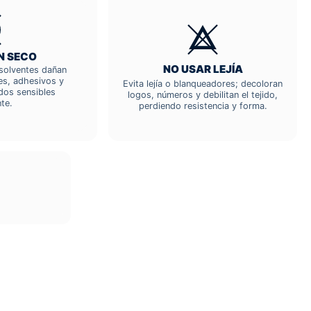
N SECO
NO USAR LEJÍA
; solventes dañan
res, adhesivos y
Evita lejía o blanqueadores; decoloran
dos sensibles
logos, números y debilitan el tejido,
te.
perdiendo resistencia y forma.