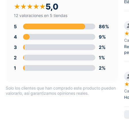
El
5,0
★
★
★
★
★
12 valoraciones en 5 tiendas
5
86%
4
9%
Ca
Re
3
2%
pe
2
1%
1
2%
Solo los clientes que han comprado este producto pueden
Ca
valorarlo, así garantizamos opiniones reales.
Ho