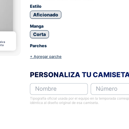
Estilo
Aficionado
Manga
Corta
siva
eta
Parches
+ Agregar parche
PERSONALIZA TU CAMISET
Nombre
Número
Tipografía oficial usada por el equipo en la temporada corres
idéntica al diseño original de esa camiseta.