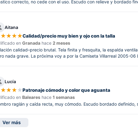
ástico correcto, no cede con el uso. Escudo con relieve y bordado fi
Aitana
★
★
★
★
★
Calidad/precio muy bien y ojo con la talla
lificado en
Granada
hace
2 meses
lación calidad–precio brutal. Tela finita y fresquita, la espalda ven
ro nada grave. La próxima voy a por la Camiseta Villarreal 2005-06 
Lucía
★
★
★
★
★
Patronaje cómodo y color que aguanta
lificado en
Baleares
hace
1 semanas
mbro raglán y caída recta, muy cómodo. Escudo bordado definido, sin
Ver más