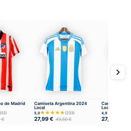
co de Madrid
Camiseta Argentina 2024
Camiseta Hol
Local
Local
★★★★★
★★★★
312)
(233)
5,0
4,9
27,99
€
27,99
€
0
€
49,50
€
49,