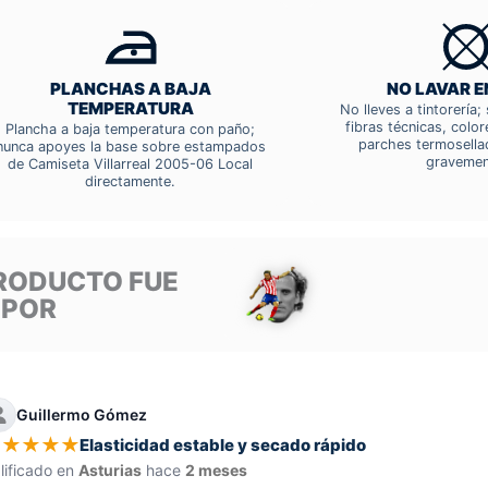
PLANCHAS A BAJA
NO LAVAR E
TEMPERATURA
No lleves a tintorería
fibras técnicas, colo
Plancha a baja temperatura con paño;
parches termosella
nunca apoyes la base sobre estampados
gravemen
de Camiseta Villarreal 2005-06 Local
directamente.
RODUCTO FUE
 POR
Guillermo Gómez
★
★
★
★
★
Elasticidad estable y secado rápido
lificado en
Asturias
hace
2 meses