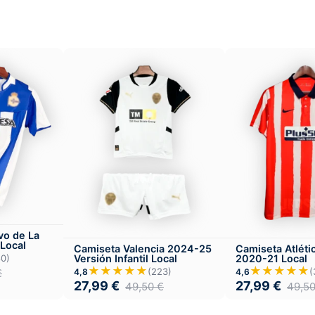
vo de La
Local
Camiseta Valencia 2024-25
Camiseta Atléti
Versión Infantil Local
2020-21 Local
80)
★★★★★
★★★★★
(223)
(
4,8
4,6
€
27,99
€
27,99
€
49,50
€
49,5