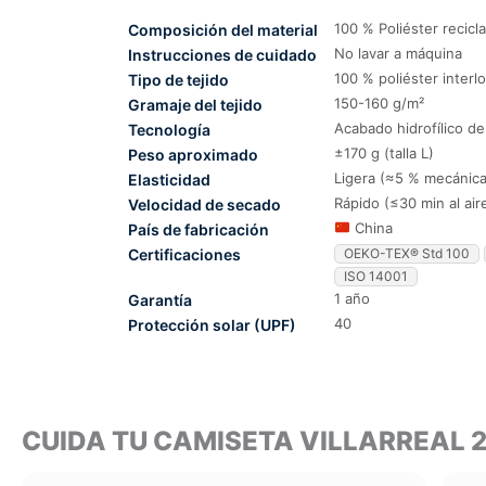
100 % Poliéster recicl
Composición del material
No lavar a máquina
Instrucciones de cuidado
100 % poliéster interl
Tipo de tejido
150-160 g/m²
Gramaje del tejido
Acabado hidrofílico d
Tecnología
±170 g (talla L)
Peso aproximado
Ligera (≈5 % mecánica
Elasticidad
Rápido (≤30 min al air
Velocidad de secado
China
País de fabricación
Certificaciones
OEKO-TEX® Std 100
ISO 14001
1 año
Garantía
40
Protección solar (UPF)
CUIDA TU CAMISETA VILLARREAL