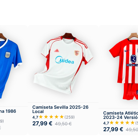
Camiseta Sevilla 2025-26
na 1986
Local
Camiseta Atléti
★★★★★
2023-24 Versión
(259)
4,7
9)
Local
★★★★★
27,99
€
(
4,7
49,50
€
€
27,99
€
49,5