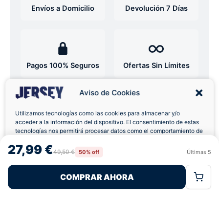
Envíos a Domicilio
Devolución 7 Días
Pagos 100% Seguros
Ofertas Sin Límites
Aviso de Cookies
4,9
basado en 12+ reseñas
★★★★★
verificadas
Utilizamos tecnologías como las cookies para almacenar y/o
acceder a la información del dispositivo. El consentimiento de estas
tecnologías nos permitirá procesar datos como el comportamiento de
navegación o las identificaciones únicas en este sitio. No consentir o
27,99 €
retirar el consentimiento, puede afectar negativamente a ciertas
49,50 €
50% off
Últimas
5
¿Tienes dudas con la talla o el envío?
Rechazar
Aceptar
características y funciones.
Escríbenos por WhatsApp
COMPRAR AHORA
Política de Cookies
Política de Privacidad
Términos Legales