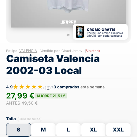
CROMO GRATIS
Recibe una cromo exclusiva
GRATIS con cada camiseta
VALENCIA
Equipo:
Vendido por: Cloud Jersey
Sin stock
Camiseta Valencia
2002-03 Local
★★★★★
4.9
+3 comprados
esta semana
(12)
27,99 €
AHORRE 21,51 €
ANTES 49,50 €
Talla
(Guía de tallas)
S
M
L
XL
XXL