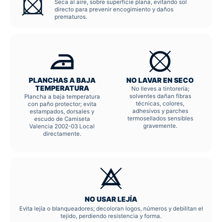
Seca al aire, sobre superficie plana, evitando sol
directo para prevenir encogimiento y daños
prematuros.
PLANCHAS A BAJA
NO LAVAR EN SECO
TEMPERATURA
No lleves a tintorería;
solventes dañan fibras
Plancha a baja temperatura
técnicas, colores,
con paño protector; evita
adhesivos y parches
estampados, dorsales y
termosellados sensibles
escudo de Camiseta
gravemente.
Valencia 2002-03 Local
directamente.
NO USAR LEJÍA
Evita lejía o blanqueadores; decoloran logos, números y debilitan el
tejido, perdiendo resistencia y forma.