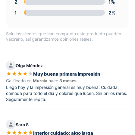
2
1%
1
2%
Solo los clientes que han comprado este producto pueden
valorarlo, así garantizamos opiniones reales.
Olga Méndez
★
★
★
★
★
Muy buena primera impresión
Calificado en
Murcia
hace
3 meses
Llegó hoy y la impresión general es muy buena. Cuidada,
cómoda para todo el día y colores que lucen. Sin brillos raros.
Seguramente repita.
Sara S.
★
★
★
★
★
Interior cuidado; algo larga