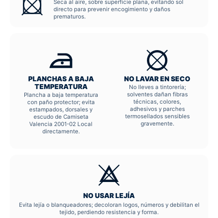
Seca al aire, sobre superficie plana, evitando sol
directo para prevenir encogimiento y daños
prematuros.
PLANCHAS A BAJA
NO LAVAR EN SECO
TEMPERATURA
No lleves a tintorería;
solventes dañan fibras
Plancha a baja temperatura
técnicas, colores,
con paño protector; evita
adhesivos y parches
estampados, dorsales y
termosellados sensibles
escudo de Camiseta
gravemente.
Valencia 2001-02 Local
directamente.
NO USAR LEJÍA
Evita lejía o blanqueadores; decoloran logos, números y debilitan el
tejido, perdiendo resistencia y forma.