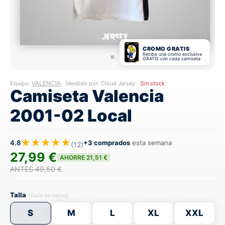
CROMO GRATIS
Recibe una cromo exclusiva
GRATIS con cada camiseta
VALENCIA
Equipo:
Vendido por: Cloud Jersey
Sin stock
Camiseta Valencia
2001-02 Local
★★★★★
4.8
+3 comprados
esta semana
(12)
27,99 €
AHORRE 21,51 €
ANTES 49,50 €
Talla
(Guía de tallas)
S
M
L
XL
XXL