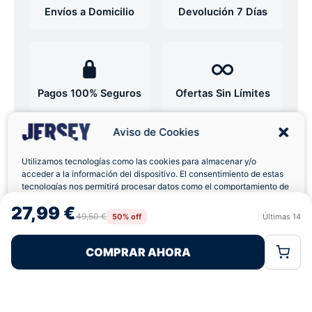
Envíos a Domicilio
Devolución 7 Días
Pagos 100% Seguros
Ofertas Sin Límites
Aviso de Cookies
4,8
basado en 12+ reseñas
★★★★★
verificadas
Utilizamos tecnologías como las cookies para almacenar y/o
acceder a la información del dispositivo. El consentimiento de estas
tecnologías nos permitirá procesar datos como el comportamiento de
navegación o las identificaciones únicas en este sitio. No consentir o
27,99 €
retirar el consentimiento, puede afectar negativamente a ciertas
49,50 €
50% off
Últimas
14
¿Tienes dudas con la talla o el envío?
Rechazar
Aceptar
características y funciones.
Escríbenos por WhatsApp
COMPRAR AHORA
Política de Cookies
Política de Privacidad
Términos Legales