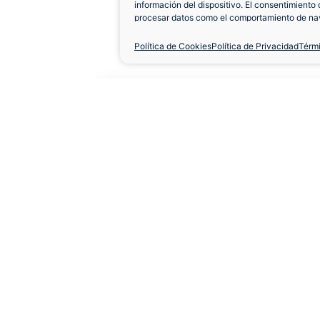
información del dispositivo. El consentimiento 
procesar datos como el comportamiento de nav
únicas en este sitio. No consentir o retirar el 
negativamente a ciertas características y func
Política de Cookies
Política de Privacidad
Térm
Camiseta UD Las Pal