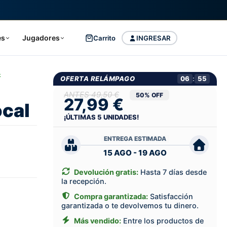
es
Jugadores
Carrito
INGRESAR
k
OFERTA RELÁMPAGO
06
:
54
49,50 €
50% OFF
27,99 €
cal
¡ÚLTIMAS
5
UNIDADES!
ENTREGA ESTIMADA
15 AGO - 19 AGO
Devolución gratis:
Hasta 7 días desde
la recepción.
Compra garantizada:
Satisfacción
garantizada o te devolvemos tu dinero.
Más vendido:
Entre los productos de