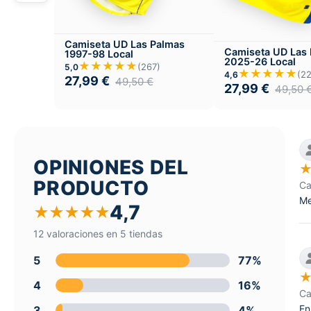
Camiseta UD Las Palmas
Camiseta UD Las
1997-98 Local
2025-26 Local
★★★★★
(267)
5,0
★★★★★
(2
4,6
27,99
€
49,50
€
27,99
€
49,50
OPINIONES DEL
PRODUCTO
Ca
Me
4,7
★
★
★
★
★
12 valoraciones en 5 tiendas
5
77%
4
16%
Ca
En
3
4%