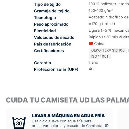
100 % poliéster interl
Tipo de tejido
150-160 g/m²
Gramaje del tejido
Acabado hidrofílico d
Tecnología
±170 g (talla L)
Peso aproximado
Ligera (≈5 % mecánica
Elasticidad
Rápido (≤30 min al air
Velocidad de secado
China
País de fabricación
Certificaciones
OEKO-TEX® Std 100
ISO 14001
1 año
Garantía
40
Protección solar (UPF)
CUIDA TU CAMISETA UD LAS PAL
LAVAR A MÁQUINA EN AGUA FRÍA
Usa ciclo suave con agua fría para
preservar colores y escudo de Camiseta UD