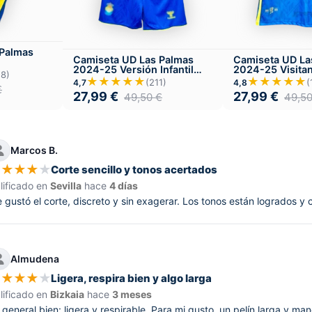
 Palmas
Camiseta UD Las Palmas
Camiseta UD La
2024-25 Versión Infantil
2024-25 Visita
28)
Local
★★★★★
★★★★★
(211)
(
4,7
4,8
€
27,99
€
27,99
€
49,50
€
49,5
Marcos B.
★
★
★
★
★
Corte sencillo y tonos acertados
lificado en
Sevilla
hace
4 días
 gustó el corte, discreto y sin exagerar. Los tonos están logrados y 
Almudena
★
★
★
★
★
Ligera, respira bien y algo larga
lificado en
Bizkaia
hace
3 meses
 general bien: ligera y respirable. Para mi gusto, un pelín larga y man