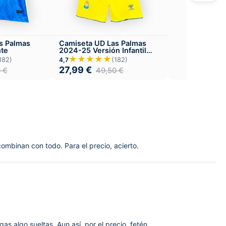
s Palmas
Camiseta UD Las Palmas
nte
2024-25 Versión Infantil
Visitante
★★★★★
182)
(182)
4,7
27,99
€
0
€
49,50
€
combinan con todo. Para el precio, acierto.
gas algo sueltas. Aun así, por el precio, fetén.