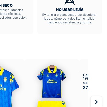
N SECO
NO USAR LEJÍA
entes; sustancias
ibras técnicas,
Evita lejía o blanqueadores; decoloran
sellados con calor.
logos, números y debilitan el tejido,
perdiendo resistencia y forma.
Camiseta UD 
1998-99 Visit
★★★★
4,8
27,99
€
49,