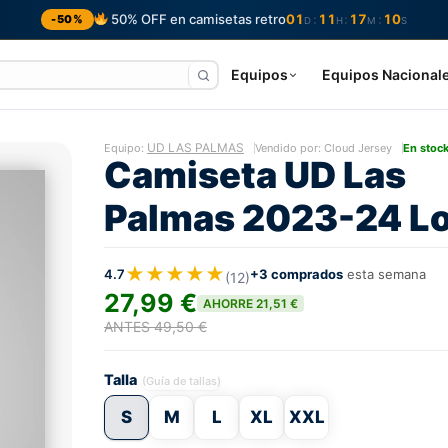
50% OFF en camisetas retro
01
11
17
09
:
:
:
-50%
D
H
M
S
Equipos
Equipos Nacional
UD LAS PALMAS
Equipo:
Vendido por: Cloud Jersey
En stoc
Camiseta UD Las
Palmas 2023-24 Lo
★★★★★
4.7
+3 comprados
esta semana
(12)
27,99 €
AHORRE 21,51 €
ANTES 49,50 €
Talla
(Guía de tallas)
S
M
L
XL
XXL