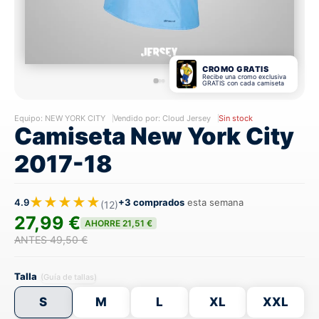
CROMO GRATIS
Recibe una cromo exclusiva
GRATIS con cada camiseta
Equipo:
NEW YORK CITY
Vendido por: Cloud Jersey
Sin stock
Camiseta New York City
2017-18
★★★★★
4.9
+3 comprados
esta semana
(12)
27,99 €
AHORRE 21,51 €
ANTES 49,50 €
Talla
(Guía de tallas)
S
M
L
XL
XXL