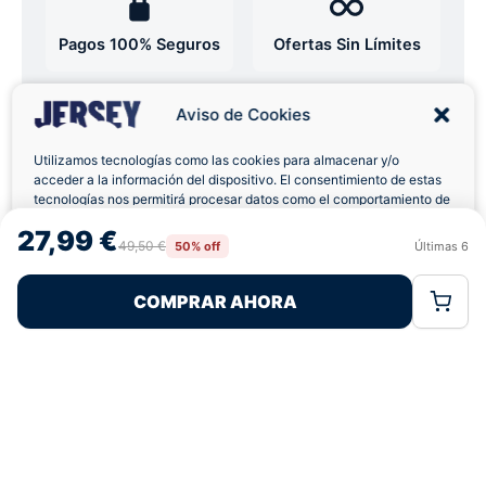
Pagos 100% Seguros
Ofertas Sin Límites
Aviso de Cookies
4,9
basado en 12+ reseñas
★★★★★
verificadas
Utilizamos tecnologías como las cookies para almacenar y/o
acceder a la información del dispositivo. El consentimiento de estas
tecnologías nos permitirá procesar datos como el comportamiento de
navegación o las identificaciones únicas en este sitio. No consentir o
27,99 €
retirar el consentimiento, puede afectar negativamente a ciertas
¿Tienes dudas con la talla o el envío?
49,50 €
50% off
Últimas
6
Rechazar
Aceptar
características y funciones.
Escríbenos por WhatsApp
COMPRAR AHORA
Política de Cookies
Política de Privacidad
Términos Legales