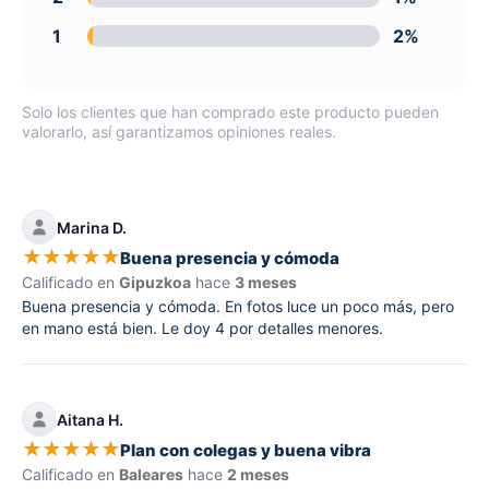
1
2%
Solo los clientes que han comprado este producto pueden
valorarlo, así garantizamos opiniones reales.
Marina D.
★
★
★
★
★
Buena presencia y cómoda
Calificado en
Gipuzkoa
hace
3 meses
Buena presencia y cómoda. En fotos luce un poco más, pero
en mano está bien. Le doy 4 por detalles menores.
Aitana H.
★
★
★
★
★
Plan con colegas y buena vibra
Calificado en
Baleares
hace
2 meses