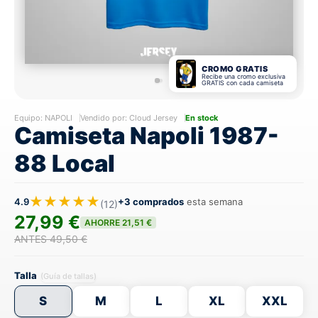
CROMO GRATIS
Recibe una cromo exclusiva
GRATIS con cada camiseta
Equipo:
NAPOLI
Vendido por: Cloud Jersey
En stock
Camiseta Napoli 1987-
88 Local
★★★★★
4.9
+3 comprados
esta semana
(12)
27,99 €
AHORRE 21,51 €
ANTES 49,50 €
Talla
(Guía de tallas)
S
M
L
XL
XXL