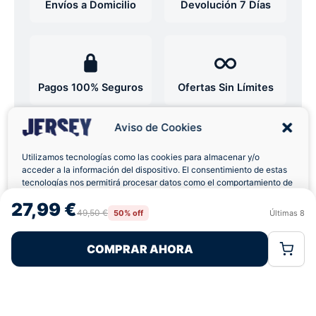
Envíos a Domicilio
Devolución 7 Días
Pagos 100% Seguros
Ofertas Sin Límites
Aviso de Cookies
4,9
basado en 12+ reseñas
★★★★★
verificadas
Utilizamos tecnologías como las cookies para almacenar y/o
acceder a la información del dispositivo. El consentimiento de estas
tecnologías nos permitirá procesar datos como el comportamiento de
navegación o las identificaciones únicas en este sitio. No consentir o
27,99 €
retirar el consentimiento, puede afectar negativamente a ciertas
49,50 €
50% off
Últimas
8
¿Tienes dudas con la talla o el envío?
Rechazar
Aceptar
características y funciones.
Escríbenos por WhatsApp
COMPRAR AHORA
Política de Cookies
Política de Privacidad
Términos Legales