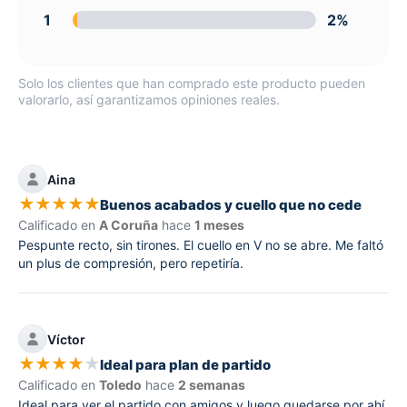
1
2%
Solo los clientes que han comprado este producto pueden
valorarlo, así garantizamos opiniones reales.
Aina
★
★
★
★
★
Buenos acabados y cuello que no cede
Calificado en
A Coruña
hace
1 meses
Pespunte recto, sin tirones. El cuello en V no se abre. Me faltó
un plus de compresión, pero repetiría.
Víctor
★
★
★
★
★
Ideal para plan de partido
Calificado en
Toledo
hace
2 semanas
Ideal para ver el partido con amigos y luego quedarse por ahí.