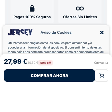
Pagos 100% Seguros
Ofertas Sin Límites
Aviso de Cookies
4,8
basado en 12+ reseñas
★★★★★
verificadas
Utilizamos tecnologías como las cookies para almacenar y/o
acceder a la información del dispositivo. El consentimiento de estas
tecnologías nos permitirá procesar datos como el comportamiento de
navegación o las identificaciones únicas en este sitio. No consentir o
27,99 €
retirar el consentimiento, puede afectar negativamente a ciertas
¿Tienes dudas con la talla o el envío?
49,50 €
50% off
Últimas
13
Rechazar
Aceptar
características y funciones.
Escríbenos por WhatsApp
COMPRAR AHORA
Política de Cookies
Política de Privacidad
Términos Legales