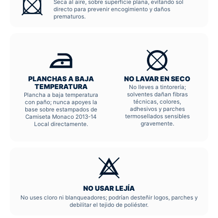
Seca al aire, sobre superficie plana, evitando sol
directo para prevenir encogimiento y daños
prematuros.
PLANCHAS A BAJA
NO LAVAR EN SECO
TEMPERATURA
No lleves a tintorería;
solventes dañan fibras
Plancha a baja temperatura
técnicas, colores,
con paño; nunca apoyes la
adhesivos y parches
base sobre estampados de
termosellados sensibles
Camiseta Monaco 2013-14
gravemente.
Local directamente.
NO USAR LEJÍA
No uses cloro ni blanqueadores; podrían desteñir logos, parches y
debilitar el tejido de poliéster.