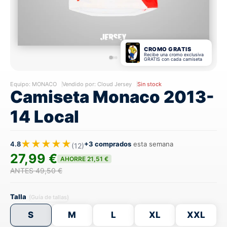
CROMO GRATIS
Recibe una cromo exclusiva
GRATIS con cada camiseta
Equipo:
MONACO
Vendido por: Cloud Jersey
Sin stock
Camiseta Monaco 2013-
14 Local
★★★★★
4.8
+3 comprados
esta semana
(12)
27,99 €
AHORRE 21,51 €
ANTES 49,50 €
Talla
(Guía de tallas)
S
M
L
XL
XXL